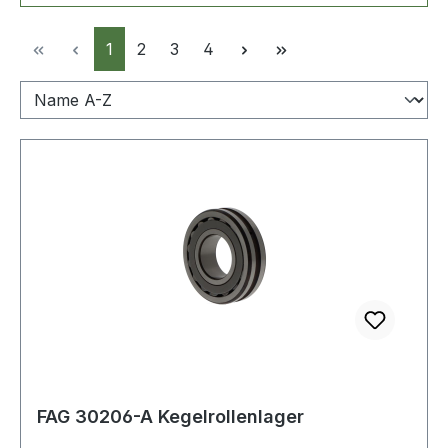
Seite
Seite
Seite
Seite
1
2
3
4
FAG 30206-A Kegelrollenlager