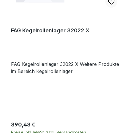
FAG Kegelrollenlager 32022 X
FAG Kegelrollenlager 32022 X Weitere Produkte
im Bereich Kegelrollenlager
Regulärer Preis:
390,43 €
Preise inkl. MwSt. zzgl. Versandkosten