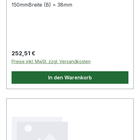
150mmBreite (B) = 38mm
Regulärer Preis:
252,51 €
Preise inkl. MwSt. zzgl. Versandkosten
In den Warenkorb