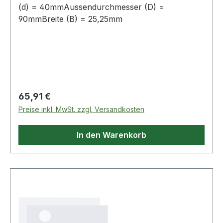
(d) = 40mmAussendurchmesser (D) =
90mmBreite (B) = 25,25mm
Regulärer Preis:
65,91 €
Preise inkl. MwSt. zzgl. Versandkosten
In den Warenkorb