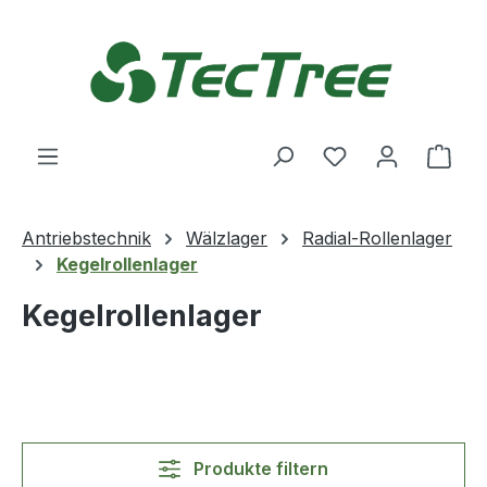
Zum Hauptinhalt springen
Du hast 0 Produ
Ware
Antriebstechnik
Wälzlager
Radial-Rollenlager
Kegelrollenlager
Kegelrollenlager
Produkte filtern