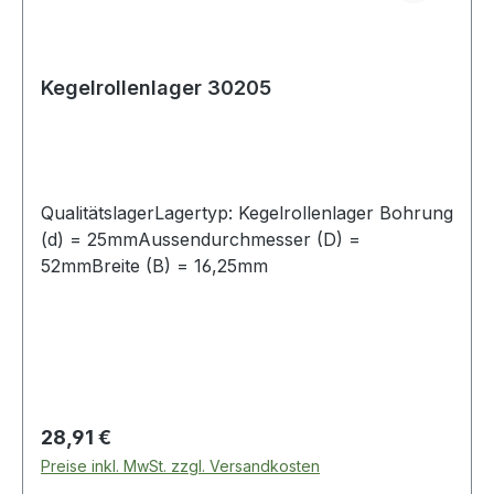
Kegelrollenlager 30205
QualitätslagerLagertyp: Kegelrollenlager Bohrung
(d) = 25mmAussendurchmesser (D) =
52mmBreite (B) = 16,25mm
Regulärer Preis:
28,91 €
Preise inkl. MwSt. zzgl. Versandkosten