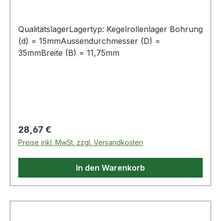
QualitätslagerLagertyp: Kegelrollenlager Bohrung
(d) = 15mmAussendurchmesser (D) =
35mmBreite (B) = 11,75mm
Regulärer Preis:
28,67 €
Preise inkl. MwSt. zzgl. Versandkosten
In den Warenkorb