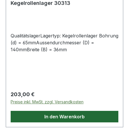
Kegelrollenlager 30313
QualitätslagerLagertyp: Kegelrollenlager Bohrung
(d) = 65mmAussendurchmesser (D) =
140mmBreite (B) = 36mm
Regulärer Preis:
203,00 €
Preise inkl. MwSt. zzgl. Versandkosten
In den Warenkorb