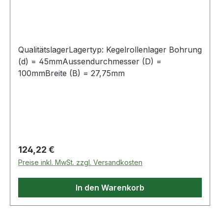
QualitätslagerLagertyp: Kegelrollenlager Bohrung
(d) = 45mmAussendurchmesser (D) =
100mmBreite (B) = 27,75mm
Regulärer Preis:
124,22 €
Preise inkl. MwSt. zzgl. Versandkosten
In den Warenkorb