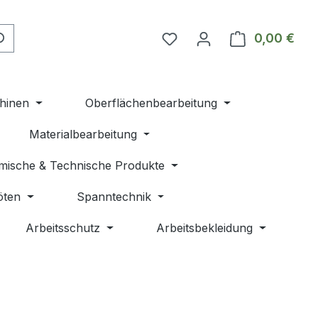
Du hast 0 Produkte auf 
0,00 €
Ware
hinen
Oberflächenbearbeitung
Materialbearbeitung
mische & Technische Produkte
öten
Spanntechnik
Arbeitsschutz
Arbeitsbekleidung