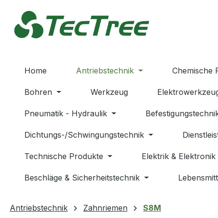
m Hauptinhalt springen
Zur Suche springen
Zur Hauptnavigation springen
Home
Antriebstechnik
Chemische 
Bohren
Werkzeug
Elektrowerkzeu
Pneumatik - Hydraulik
Befestigungstechni
Dichtungs-/Schwingungstechnik
Dienstlei
Technische Produkte
Elektrik & Elektronik
Beschläge & Sicherheitstechnik
Lebensmitt
Antriebstechnik
Zahnriemen
S8M