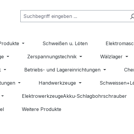
Produkte
Schweißen u. Löten
Elektromasc
ge
Zerspannungstechnik
Wälzlager
k
Betriebs- und Lagereinrichtungen
Che
stungen
Handwerkzeuge
Schweissen+L
ElektrowerkzeugeAkku-Schlagbohrschrauber
el
Weitere Produkte