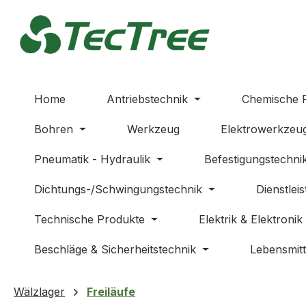
m Hauptinhalt springen
Zur Suche springen
Zur Hauptnavigation springen
Home
Antriebstechnik
Chemische 
Bohren
Werkzeug
Elektrowerkzeu
Pneumatik - Hydraulik
Befestigungstechni
Dichtungs-/Schwingungstechnik
Dienstlei
Technische Produkte
Elektrik & Elektronik
Beschläge & Sicherheitstechnik
Lebensmitt
Wälzlager
Freiläufe