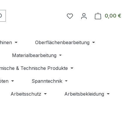
Du hast 0 Produkte auf 
0,00 €
Ware
hinen
Oberflächenbearbeitung
Materialbearbeitung
mische & Technische Produkte
öten
Spanntechnik
Arbeitsschutz
Arbeitsbekleidung