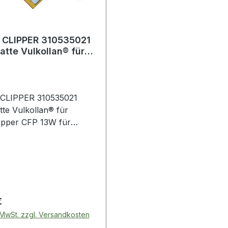
CLIPPER 310535021
tte Vulkollan® für
lipper CFP 13W
LIPPER 310535021
te Vulkollan® für
pper CFP 13W für
ipper CFP 13W für
iten von z.B.
inen
 Preis:
€
. MwSt. zzgl. Versandkosten