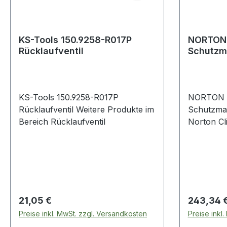
KS-Tools 150.9258-R017P
NORTON 
Rücklaufventil
Schutzma
Norton C
KS-Tools 150.9258-R017P
NORTON C
Rücklaufventil Weitere Produkte im
Schutzmat
Bereich Rücklaufventil
Norton Cli
Norton Cl
Rüttelarbe
Plasterste
Regulärer Preis:
Regulärer
21,05 €
243,34 
Preise inkl. MwSt. zzgl. Versandkosten
Preise inkl