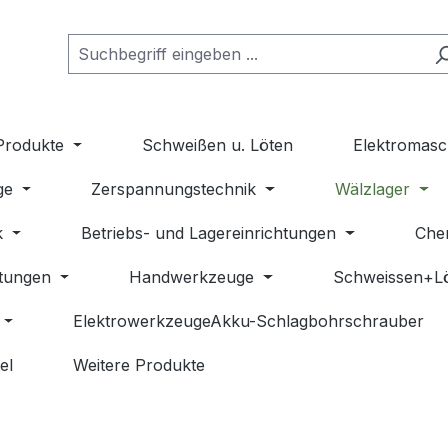
Produkte
Schweißen u. Löten
Elektromasc
ge
Zerspannungstechnik
Wälzlager
k
Betriebs- und Lagereinrichtungen
Che
stungen
Handwerkzeuge
Schweissen+L
ElektrowerkzeugeAkku-Schlagbohrschrauber
el
Weitere Produkte