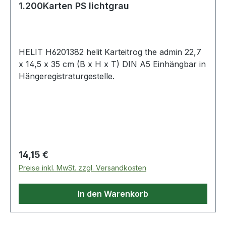
1.200Karten PS lichtgrau
HELIT H6201382 helit Karteitrog the admin 22,7
x 14,5 x 35 cm (B x H x T) DIN A5 Einhängbar in
Hängeregistraturgestelle.
Regulärer Preis:
14,15 €
Preise inkl. MwSt. zzgl. Versandkosten
In den Warenkorb