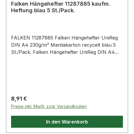
Falken Hängehefter 11287885 kaufm.
Heftung blau 5 St./Pack.
FALKEN 11287885 Falken Hängehefter UniReg
DIN A4 230g/m² Manilakarton recycelt blau 5
St./Pack. Falken Hängehefter UniReg DIN A4
230g/m² Manilakarton · recycelt naturbraun 5
St./Pack.
Regulärer Preis:
8,91 €
Preise inkl. MwSt. zzgl. Versandkosten
In den Warenkorb