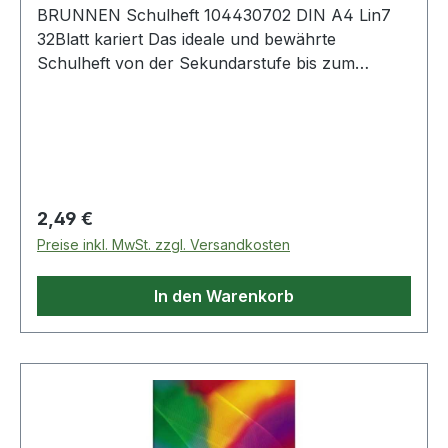
BRUNNEN Schulheft 104430702 DIN A4 Lin7
32Blatt kariert Das ideale und bewährte
Schulheft von der Sekundarstufe bis zum
Studium. Darüber hinaus auch bestens geeignet
als Notizheft · für Skizzen · Protokolle ·
Aufschriebe oder einfach als praktisches
Merkheft im Büro oder zuhause.
Regulärer Preis:
2,49 €
Preise inkl. MwSt. zzgl. Versandkosten
In den Warenkorb