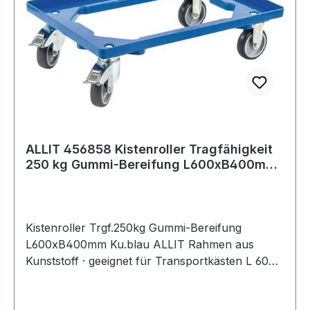
ALLIT 456858 Kistenroller Tragfähigkeit
250 kg Gummi-Bereifung L600xB400mm
Kuns
Kistenroller Trgf.250kg Gummi-Bereifung
L600xB400mm Ku.blau ALLIT Rahmen aus
Kunststoff · geeignet für Transportkästen L 600
x B 400 mm · 4 Lenkrollen davon 2 mit
Feststeller · Naben mit Kugellager