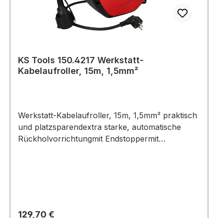
KS Tools 150.4217 Werkstatt-
Kabelaufroller, 15m, 1,5mm²
Werkstatt-Kabelaufroller, 15m, 1,5mm² praktisch
und platzsparendextra starke, automatische
Rückholvorrichtungmit Endstoppermit
Einzugsführung180° frei schwenkbarKabel-
Arbeitslänge 15 mAnschlusskabel 1,0 mBelastbar
im aufgewickeltem Zustand: 1000 WBelastbar im
abgewickelten Zustand: 3000
WWandbefestigungsschiene 205 mm aus
Metallnur für die Innenanwendung geeignet
Regulärer Preis:
129,70 €