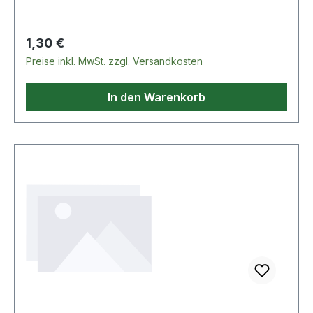
Merkheft im Büro oder zuhause.
Regulärer Preis:
1,30 €
Preise inkl. MwSt. zzgl. Versandkosten
In den Warenkorb