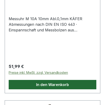
Messuhr M 10A 10mm Abl.0,1mm KÄFER
Abmessungen nach DIN EN ISO 463 ·
Einspannschaft und Messbolzen aus
nichtrostendem Stahl · ohne Toleranzmarken ·
Gehäuse Pressmessing Weitere technische
Eigenschaften: · 1 Zeigerumdrehung: 10mm ·
prüfpflichtig: ja Kalibrierung auf Anfrage und
gegen Aufpreis.
Regulärer Preis:
51,99 €
Preise inkl. MwSt. zzgl. Versandkosten
In den Warenkorb