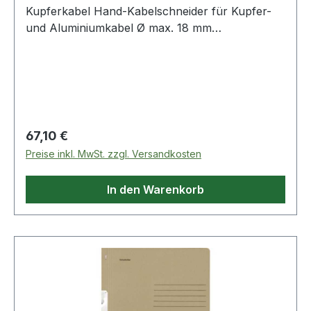
Kupferkabel Hand-Kabelschneider für Kupfer-
und Aluminiumkabel Ø max. 18 mm
Produktstärken: Backenenden mit Aussparung
zum Abisolieren des Kabels Für einadrige und
mehradrige Kabel Schneidleistung mehradrige
Kabel: Ø 18 mm Schneidleistung einadriges
Kupfer: Ø 15 mm Almelec: Ø 10 mm Länge: 231
mm Weitere Produkte im Bereich Kabelschneider
Regulärer Preis:
67,10 €
Preise inkl. MwSt. zzgl. Versandkosten
In den Warenkorb