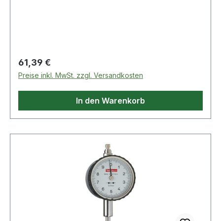
Gehäuse Pressmessing Weitere technische
Eigenschaften: · 1 Zeigerumdrehung: 10mm ·
prüfpflichtig: ja Kalibrierung auf Anfrage und
gegen Aufpreis.
Regulärer Preis:
61,39 €
Preise inkl. MwSt. zzgl. Versandkosten
In den Warenkorb