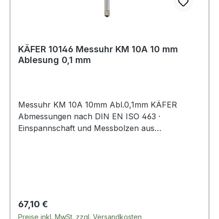
KÄFER 10146 Messuhr KM 10A 10 mm
Ablesung 0,1 mm
Messuhr KM 10A 10mm Abl.0,1mm KÄFER
Abmessungen nach DIN EN ISO 463 ·
Einspannschaft und Messbolzen aus
nichtrostendem Stahl · ohne Toleranzmarken ·
Gehäuse Pressmessing Weitere technische
Eigenschaften: · 1 Zeigerumdrehung: 10mm ·
prüfpflichtig: ja Kalibrierung auf Anfrage und
gegen Aufpreis.
Regulärer Preis:
67,10 €
Preise inkl. MwSt. zzgl. Versandkosten