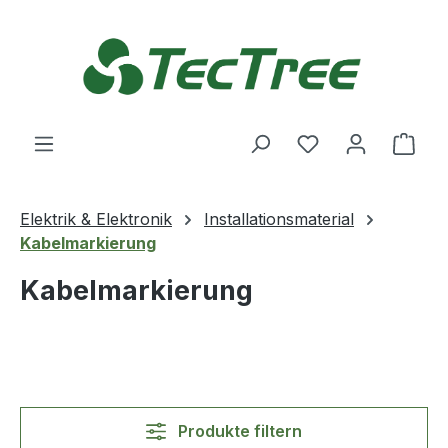
Zum Hauptinhalt springen
Du hast 0 Produ
Ware
Elektrik & Elektronik
Installationsmaterial
Kabelmarkierung
Kabelmarkierung
Produkte filtern