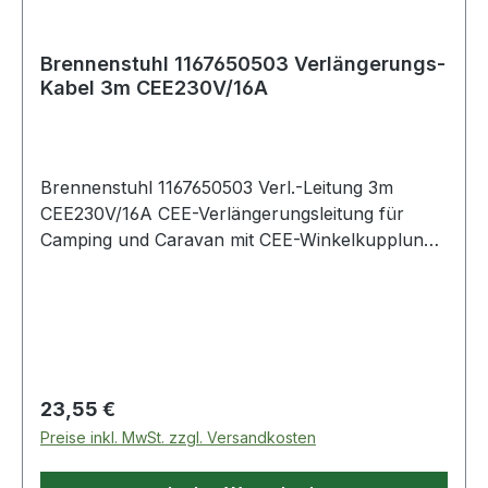
Brennenstuhl 1167650503 Verlängerungs-
Kabel 3m CEE230V/16A
Brennenstuhl 1167650503 Verl.-Leitung 3m
CEE230V/16A CEE-Verlängerungsleitung für
Camping und Caravan mit CEE-Winkelkupplung
+ Schutzkontakt-Kombisteckdose eignet sich
bestens für den robusten und ständigen Einsatz
im Außenbereich, IP44 CEE-Verlängerungskabel
mit 2,5mm² Leiterquerschnitt - ideal für z. B.
Wohnwagen, Camping, Caravan oder auf dem
Boot Camping Kabel mit 3m RN-Kabel (H07RN-F
Regulärer Preis:
23,55 €
3G2.5) aus flexiblem Gummi-Neopren ist sehr
Preise inkl. MwSt. zzgl. Versandkosten
robust und ölbeständig- in der Signalfarbe
orange CEE Camping Kabel mit CEE-Stecker und