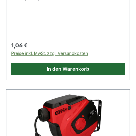
technische Eigenschaften:· Höhe: 25mm·
Anwendungsgebiet: Farbe/Lack/Spachtel, Holz·
Kornart: Korund· Nutzungsart: Handschliff·
Streuart: dicht· Verpackungsart: Karton
Regulärer Preis:
1,06 €
Preise inkl. MwSt. zzgl. Versandkosten
In den Warenkorb