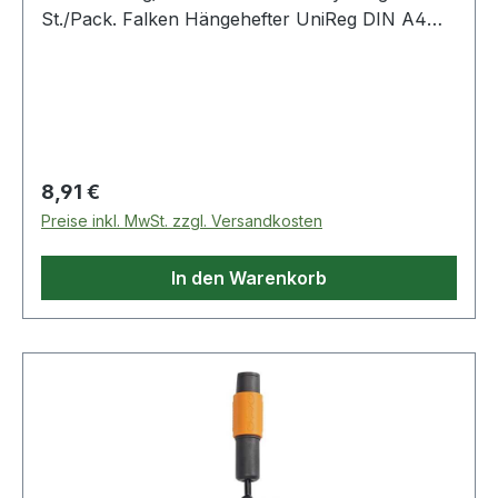
St./Pack. Falken Hängehefter UniReg DIN A4
230g/m² Manilakarton · recycelt naturbraun 5
St./Pack.
Regulärer Preis:
8,91 €
Preise inkl. MwSt. zzgl. Versandkosten
In den Warenkorb