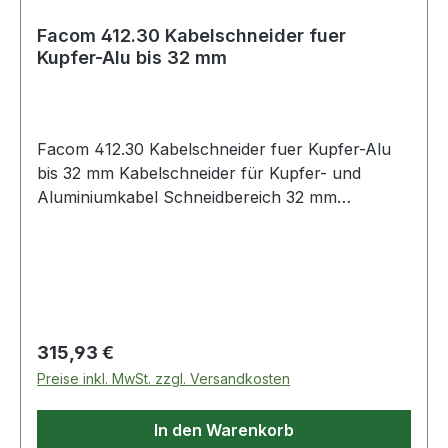
Facom 412.30 Kabelschneider fuer
Kupfer-Alu bis 32 mm
Facom 412.30 Kabelschneider fuer Kupfer-Alu
bis 32 mm Kabelschneider für Kupfer- und
Aluminiumkabel Schneidbereich 32 mm
Produktstärken: Starke Schneidleistung, keine
Verformung von Elektro-Kabeln
Sicherheitsanschlag Weitere Produkte im Bereich
Kabelschneider
Regulärer Preis:
315,93 €
Preise inkl. MwSt. zzgl. Versandkosten
In den Warenkorb