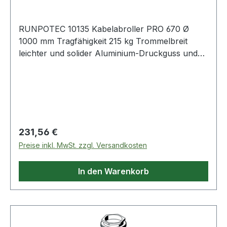
RUNPOTEC 10135 Kabelabroller PRO 670 Ø
1000 mm Tragfähigkeit 215 kg Trommelbreit
leichter und solider Aluminium-Druckguss und
Strangguss · für höchste Belastung im täglichen
Gebrauch · verstellbare Tragwalzen für
Trommeln bis max. Ø 1 m · robuste,
geschlossene Tragwalzen · garantiert
wartungsfreie Laufeigenschaft · kompakte
Standfüße · stabiler, rutschfester Stand ·
Regulärer Preis:
231,56 €
komplett vormontiert · keine Eigenmontage
Preise inkl. MwSt. zzgl. Versandkosten
notwendig · nachrüstbare Lenkrollen für
schnellen Positionswechsel Weitere technische
In den Warenkorb
Eigenschaften: · Gewicht: 11,35kg