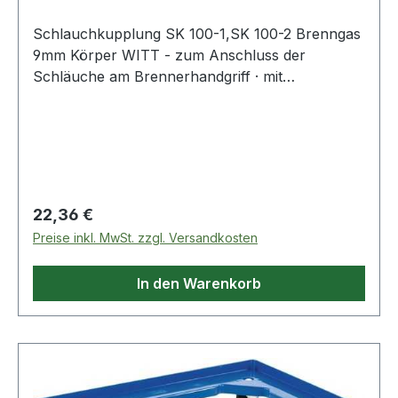
Schlauchkupplung SK 100-1,SK 100-2 Brenngas
9mm Körper WITT - zum Anschluss der
Schläuche am Brennerhandgriff · mit
selbsttätiger Gassperre und Rücktrittventil - zum
Verbinden der Schläuche · mit selbsttätiger
Gassperre und Rücktrittventil nach EN 561 - ISO
7289 · Anschluss EN 560 Weitere technische
Eigenschaften: · Abb.: 2
Regulärer Preis:
22,36 €
Preise inkl. MwSt. zzgl. Versandkosten
In den Warenkorb