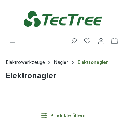
Zum Hauptinhalt springen
Du hast 0 Produ
Ware
Elektrowerkzeuge
Nagler
Elektronagler
Elektronagler
Produkte filtern