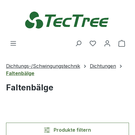
Zum Hauptinhalt springen
Du hast 0 Produ
Ware
Dichtungs-/Schwingungstechnik
Dichtungen
Faltenbälge
Faltenbälge
Produkte filtern