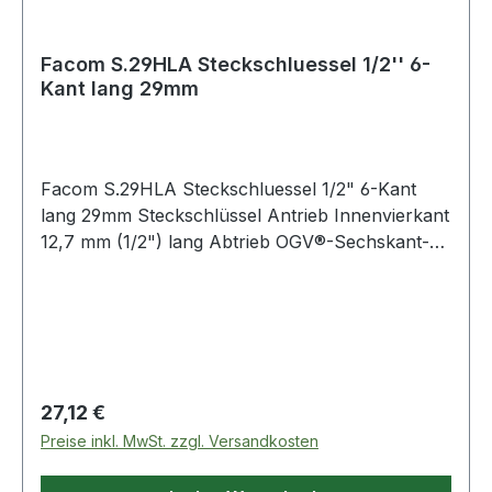
Facom S.29HLA Steckschluessel 1/2'' 6-
Kant lang 29mm
Facom S.29HLA Steckschluessel 1/2" 6-Kant
lang 29mm Steckschlüssel Antrieb Innenvierkant
12,7 mm (1/2") lang Abtrieb OGV®-Sechskant-
Profil SW 29 mm Produktstärken: OGV®-Profil:
mehr Leistung und Sicherheit, schont die
Muttern Lange Steckschlüssel für schwer
zugängliche, tief liegende Stellen oder lange
Gewinde glanzverchromt Weitere Produkte im
Bereich Serie 1/2" Standard
Regulärer Preis:
27,12 €
Preise inkl. MwSt. zzgl. Versandkosten