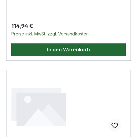
Umschaltknarren und Antriebselementen, die mit
einem Sicherungsstift ausgestattet sind mit
Entriegelungsknopf seidenmatt verchromt
Weitere Produkte im Bereich Mammut"-Serie 1"
Regulärer Preis:
114,94 €
Preise inkl. MwSt. zzgl. Versandkosten
In den Warenkorb