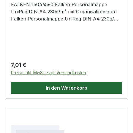
FALKEN 15046560 Falken Personalmappe
UniReg DIN A4 230g/m² mit Organisationsaufd
Falken Personalmappe UniReg DIN A4 230g/m²
mit Organisationsaufdruck Kraftkarton
naturbraun
Regulärer Preis:
7,01 €
Preise inkl. MwSt. zzgl. Versandkosten
In den Warenkorb