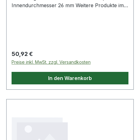
Innendurchmesser 26 mm Weitere Produkte im
Bereich Aufpresswerkzeug für Faltenbalg
Außendur
Regulärer Preis:
50,92 €
Preise inkl. MwSt. zzgl. Versandkosten
In den Warenkorb