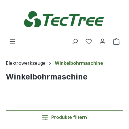
Zum Hauptinhalt springen
Du hast 0 Produ
Ware
Elektrowerkzeuge
Winkelbohrmaschine
Winkelbohrmaschine
Produkte filtern