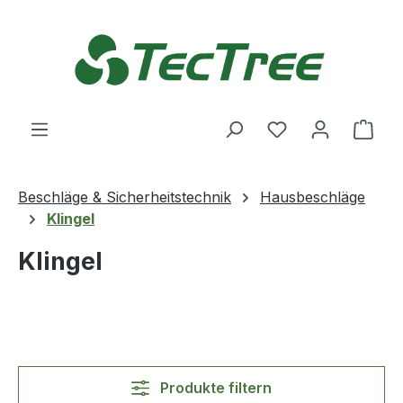
Zum Hauptinhalt springen
Du hast 0 Produ
Ware
Beschläge & Sicherheitstechnik
Hausbeschläge
Klingel
Klingel
Produkte filtern