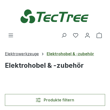
Zum Hauptinhalt springen
Du hast 0 Produ
Ware
Elektrowerkzeuge
Elektrohobel & -zubehör
Elektrohobel & -zubehör
Produkte filtern