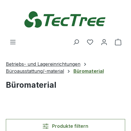
Zum Hauptinhalt springen
Du hast 0 Produ
Ware
Betriebs- und Lagereinrichtungen
Büroausstattung/-material
Büromaterial
Büromaterial
Produkte filtern