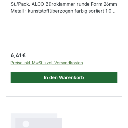
St./Pack. ALCO Büroklammer runde Form 26mm
Metall · kunststoffüberzogen farbig sortiert 1.000
St./Pack.
Regulärer Preis:
6,41 €
Preise inkl. MwSt. zzgl. Versandkosten
In den Warenkorb