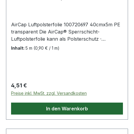
AirCap Luftpolsterfolie 100720697 40cmx5m PE
transparent Die AirCap® Sperrschicht-
Luftpolsterfolie kann als Polsterschutz ·
Zwischenlage und Oberflächenschutz eingesetzt
Inhalt:
5 m
(0,90 € / 1 m)
werden. Idealer Schutz für empfindliche und
zerbrechliche Produkte. Die Sperrschicht
reduziert den Luftverlust in der Noppe und
garantiert langfristigen Polsterschutz. Die Folie
läßt sich sauber und gerade in Querrichtung
Regulärer Preis:
4,51 €
abreißen (Messer und Schere nicht notwendig).
Preise inkl. MwSt. zzgl. Versandkosten
30 % weniger Volumen durch eine stramme
Aufwicklung. Ressourcenschonend durch die
In den Warenkorb
Sperrschicht · da weniger Material eingesetzt
werden kann.