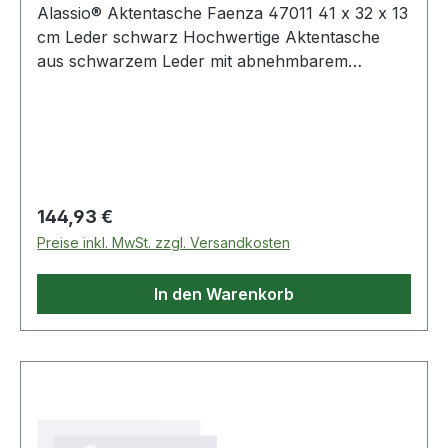
Alassio® Aktentasche Faenza 47011 41 x 32 x 13
cm Leder schwarz Hochwertige Aktentasche
aus schwarzem Leder mit abnehmbarem
Schultertragegurt. Das Hauptfach ist unterteilt ·
wobei das eine Fach als Organisationsfach dient
und über Stifteschlaufen · Visitenkartenfächer
und A4 Fächer verfügt. Außerdem befinden sich
jeweils auf der Vorder- und Rückseite eine
weiteres Fach für Ihre Dokumente.
Regulärer Preis:
144,93 €
Preise inkl. MwSt. zzgl. Versandkosten
In den Warenkorb