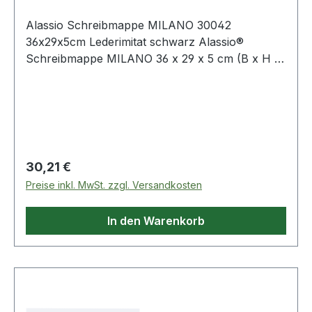
Alassio Schreibmappe MILANO 30042
36x29x5cm Lederimitat schwarz Alassio®
Schreibmappe MILANO 36 x 29 x 5 cm (B x H x
T) Lederimitat schwarz
Regulärer Preis:
30,21 €
Preise inkl. MwSt. zzgl. Versandkosten
In den Warenkorb