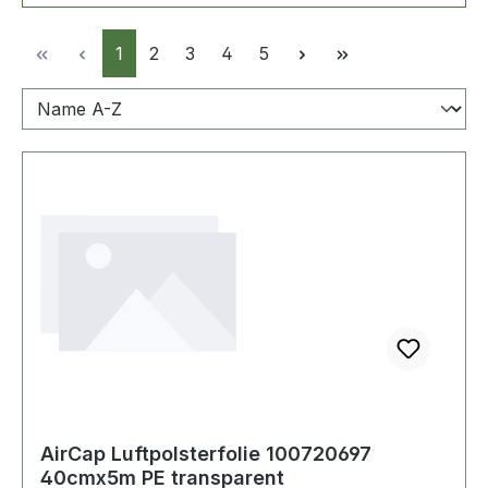
Seite
Seite
Seite
Seite
Seite
1
2
3
4
5
AirCap Luftpolsterfolie 100720697
40cmx5m PE transparent