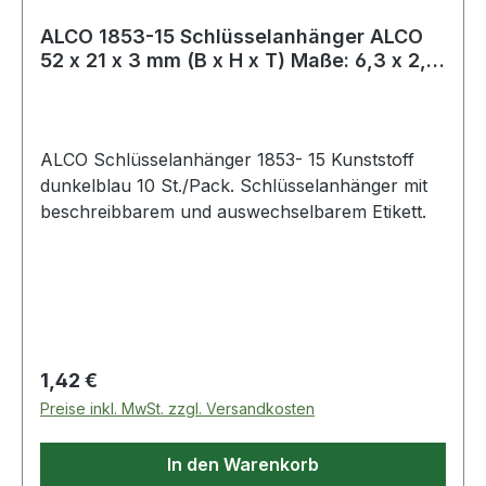
ALCO 1853-15 Schlüsselanhänger ALCO
52 x 21 x 3 mm (B x H x T) Maße: 6,3 x 2,8
c
ALCO Schlüsselanhänger 1853- 15 Kunststoff
dunkelblau 10 St./Pack. Schlüsselanhänger mit
beschreibbarem und auswechselbarem Etikett.
Regulärer Preis:
1,42 €
Preise inkl. MwSt. zzgl. Versandkosten
In den Warenkorb