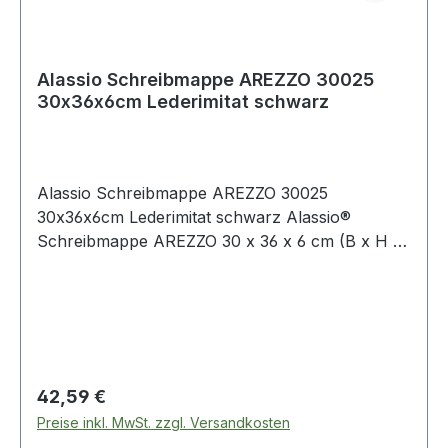
Alassio Schreibmappe AREZZO 30025
30x36x6cm Lederimitat schwarz
Alassio Schreibmappe AREZZO 30025
30x36x6cm Lederimitat schwarz Alassio®
Schreibmappe AREZZO 30 x 36 x 6 cm (B x H x
T) Lederimitat schwarz
Regulärer Preis:
42,59 €
Preise inkl. MwSt. zzgl. Versandkosten