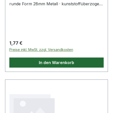
runde Form 28mm Metall · kunststoffüberzogen
farbig sortiert 100 St./Pack.
Regulärer Preis:
1,77 €
Preise inkl. MwSt. zzgl. Versandkosten
In den Warenkorb