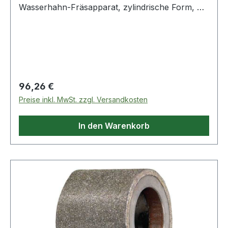
Wasserhahn-Fräsapparat, zylindrische Form, mit
zwei Druckfedern · flache Fräser: 3/8", 1/2",
3/4", 1" · in MetallkassetteWeitere technische
Eigenschaften:· Verpackung: Metallkassette
Regulärer Preis:
96,26 €
Preise inkl. MwSt. zzgl. Versandkosten
In den Warenkorb