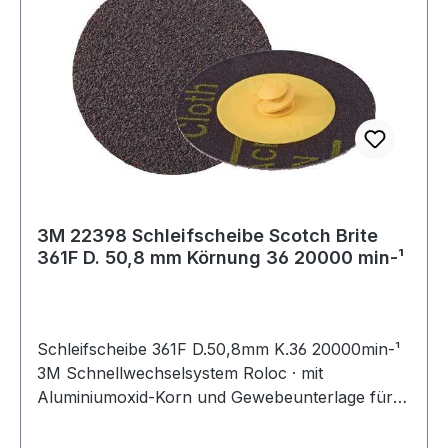
3M 22398 Schleifscheibe Scotch Brite
361F D. 50,8 mm Körnung 36 20000 min-¹
Schleifscheibe 361F D.50,8mm K.36 20000min-¹
3M Schnellwechselsystem Roloc · mit
Aluminiumoxid-Korn und Gewebeunterlage für
allgemeine Schleif- und Abtragsarbeiten ·
speziell auch auf Edelstahl