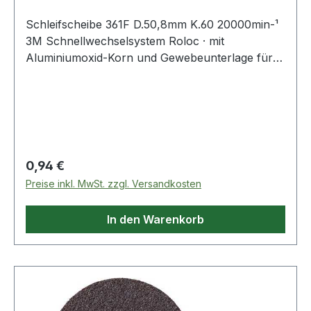
Schleifscheibe 361F D.50,8mm K.60 20000min-¹
3M Schnellwechselsystem Roloc · mit
Aluminiumoxid-Korn und Gewebeunterlage für
allgemeine Schleif- und Abtragsarbeiten ·
speziell auch auf Edelstahl
Regulärer Preis:
0,94 €
Preise inkl. MwSt. zzgl. Versandkosten
In den Warenkorb