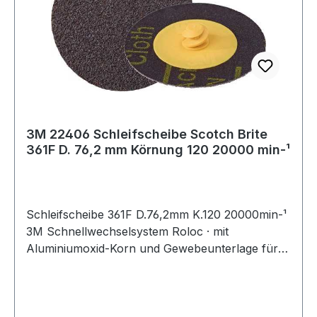
3M 22406 Schleifscheibe Scotch Brite
361F D. 76,2 mm Körnung 120 20000 min-¹
Schleifscheibe 361F D.76,2mm K.120 20000min-¹
3M Schnellwechselsystem Roloc · mit
Aluminiumoxid-Korn und Gewebeunterlage für
allgemeine Schleif- und Abtragsarbeiten ·
speziell auch auf Edelstahl