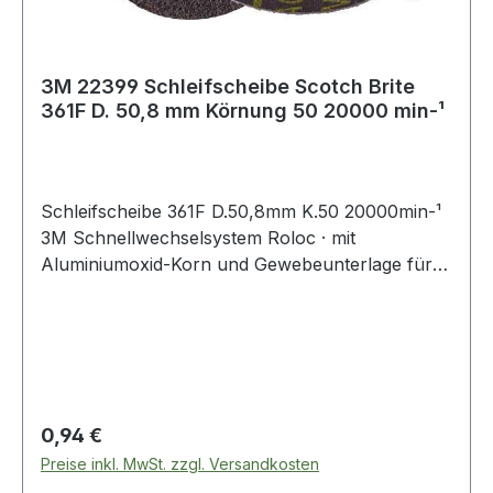
3M 22399 Schleifscheibe Scotch Brite
361F D. 50,8 mm Körnung 50 20000 min-¹
Schleifscheibe 361F D.50,8mm K.50 20000min-¹
3M Schnellwechselsystem Roloc · mit
Aluminiumoxid-Korn und Gewebeunterlage für
allgemeine Schleif- und Abtragsarbeiten ·
speziell auch auf Edelstahl
Regulärer Preis:
0,94 €
Preise inkl. MwSt. zzgl. Versandkosten