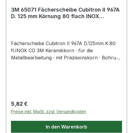
3M 65071 Fächerscheibe Cubitron II 967A
D. 125 mm Körnung 80 flach INOX
Keramikk
Fächerscheibe Cubitron II 967A D.125mm K.80
fl.INOX CO 3M Keramikkorn · für die
Metallbearbeitung · mit Präzisionskorn · Bohrung
22 mm Ø Weitere technische Eigenschaften: ·
Bohrung: 22,23 mm · max. Drehzahl: 12200min-¹
Regulärer Preis:
5,82 €
Preise inkl. MwSt. zzgl. Versandkosten
In den Warenkorb