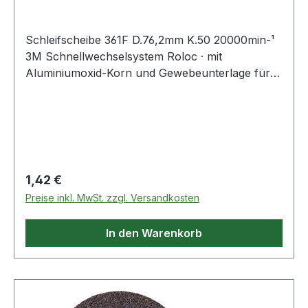
Schleifscheibe 361F D.76,2mm K.50 20000min-¹
3M Schnellwechselsystem Roloc · mit
Aluminiumoxid-Korn und Gewebeunterlage für
allgemeine Schleif- und Abtragsarbeiten ·
speziell auch auf Edelstahl
Regulärer Preis:
1,42 €
Preise inkl. MwSt. zzgl. Versandkosten
In den Warenkorb