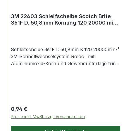
3M 22403 Schleifscheibe Scotch Brite
361F D. 50,8 mm Körnung 120 20000 min-
¹
Schleifscheibe 361F D.50,8mm K.120 20000min-¹
3M Schnellwechselsystem Roloc · mit
Aluminiumoxid-Korn und Gewebeunterlage für
allgemeine Schleif- und Abtragsarbeiten ·
speziell auch auf Edelstahl
Regulärer Preis:
0,94 €
Preise inkl. MwSt. zzgl. Versandkosten