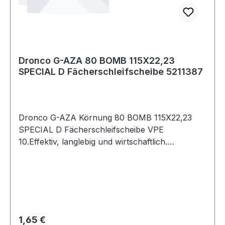
Dronco G-AZA 80 BOMB 115X22,23
SPECIAL D Fächerschleifscheibe 5211387
Dronco G-AZA Körnung 80 BOMB 115X22,23
SPECIAL D Fächerschleifscheibe VPE
10.Effektiv, langlebig und wirtschaftlich.
Fächerschleifscheiben unserer Special Linie mit
Zirkonkorund-Schleifband sind für den Kanten-
oder Flächenschliff im handwerklichen und
industriellen Einsatz optimiert das maximiert die
Leistung und minimiert die Arbeitszeit.
Eigenschaften: Das Trägermaterial des
Regulärer Preis:
1,65 €