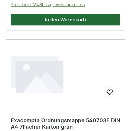
Schleifbandes besteht aus einem Baumwoll-
Preise inkl. MwSt. zzgl. Versandkosten
Polyester-Mischgewebe, das eine hervorragende
Abtragsleistung bei exzellenter Standzeit
In den Warenkorb
ermöglicht. Kein Zuschmieren! Glasgewebe-
Teller. Anwendungsgebiet: Stahl, Edelstahl, etc.
Exacompta Ordnungsmappe 540703E DIN
A4 7Fächer Karton grün