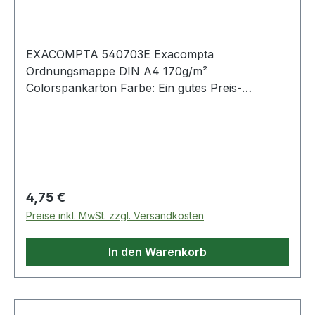
EXACOMPTA 540703E Exacompta
Ordnungsmappe DIN A4 170g/m²
Colorspankarton Farbe: Ein gutes Preis-
Leistungsverhältnis für eine sehr funktionelle
Ordnungsmappe aus edlen Materialien. Ideal ·
um (nicht) perforierte Dokumente nach
Kategorien zu ordnen und abzulegen. Deckel mit
Vordruck für eine einfache Kennzeichnung der
Fächer.
Regulärer Preis:
4,75 €
Preise inkl. MwSt. zzgl. Versandkosten
In den Warenkorb