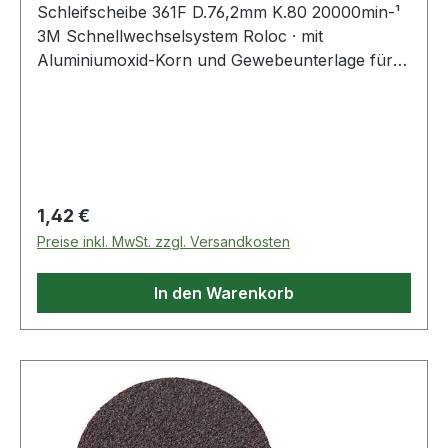
Schleifscheibe 361F D.76,2mm K.80 20000min-¹
3M Schnellwechselsystem Roloc · mit
Aluminiumoxid-Korn und Gewebeunterlage für
allgemeine Schleif- und Abtragsarbeiten ·
speziell auch auf Edelstahl
Regulärer Preis:
1,42 €
Preise inkl. MwSt. zzgl. Versandkosten
In den Warenkorb