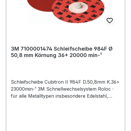
3M 7100001474 Schleifscheibe 984F Ø
50,8 mm Körnung 36+ 20000 min-¹
Schleifscheibe Cubitron II 984F D.50,8mm K.36+
23000min-¹ 3M Schnellwechselsystem Roloc ·
für alle Metalltypen insbesondere Edelstahl,
Baustahl, Aluminium und allgemeine
Nichteisenmetalle · schnelles Abtragen · hohe
Lebensdauer · gleichmäßiges Schleifbild ·
minimale Rüstzeit · erhöhte Form- und
Kantenstabilität · kühlerer Schliff insbesondere