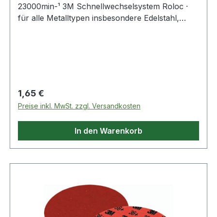
23000min-¹ 3M Schnellwechselsystem Roloc ·
für alle Metalltypen insbesondere Edelstahl,
Baustahl, Aluminium und allgemeine
Nichteisenmetalle · schnelles Abtragen · hohe
Lebensdauer · gleichmäßiges Schleifbild ·
minimale Rüstzeit · erhöhte Form- und
Kantenstabilität · kühlerer Schliff insbesondere
auf hitzeempfindlichen Metallen
Regulärer Preis:
1,65 €
Preise inkl. MwSt. zzgl. Versandkosten
In den Warenkorb