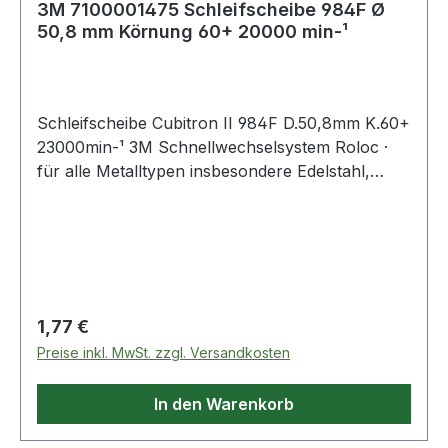
3M 7100001475 Schleifscheibe 984F Ø
50,8 mm Körnung 60+ 20000 min-¹
Schleifscheibe Cubitron II 984F D.50,8mm K.60+
23000min-¹ 3M Schnellwechselsystem Roloc ·
für alle Metalltypen insbesondere Edelstahl,
Baustahl, Aluminium und allgemeine
Nichteisenmetalle · schnelles Abtragen · hohe
Lebensdauer · gleichmäßiges Schleifbild ·
minimale Rüstzeit · erhöhte Form- und
Kantenstabilität · kühlerer Schliff insbesondere
auf hitzeempfindlichen Metallen
Regulärer Preis:
1,77 €
Preise inkl. MwSt. zzgl. Versandkosten
In den Warenkorb