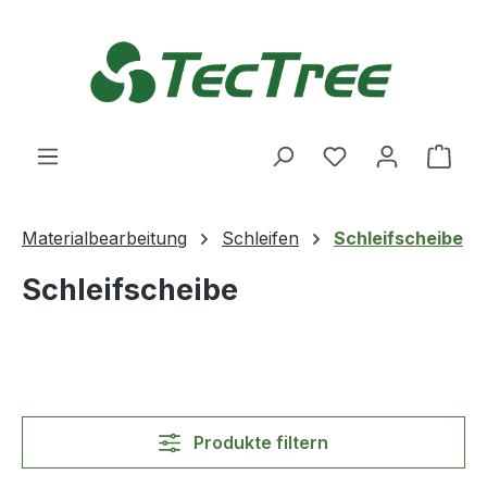
Zum Hauptinhalt springen
Du hast 0 Produ
Ware
Materialbearbeitung
Schleifen
Schleifscheibe
Schleifscheibe
Produkte filtern