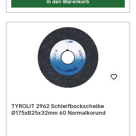
In den Warenkorb
TYROLIT 2962 Schleifbockscheibe
Ø175xB25x32mm 60 Normalkorund