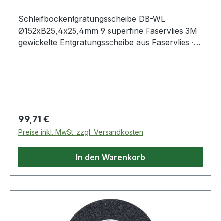
Schleifbockentgratungsscheibe DB-WL
Ø152xB25,4x25,4mm 9 superfine Faservlies 3M
gewickelte Entgratungsscheibe aus Faservlies ·
zum Entgraten nahezu aller Materialien und
Werkstücke ohne Entstehung von Sekundärgrat
Weitere technische Eigenschaften: · Schleifmittel:
Faservlies · Farbe: grau · max. Drehzahl:
6000min-¹
Regulärer Preis:
99,71 €
Preise inkl. MwSt. zzgl. Versandkosten
In den Warenkorb