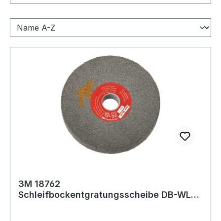
3M 18762
Schleifbockentgratungsscheibe DB-WL
D.152xB25,4x25,4mm 9 superfine Fas