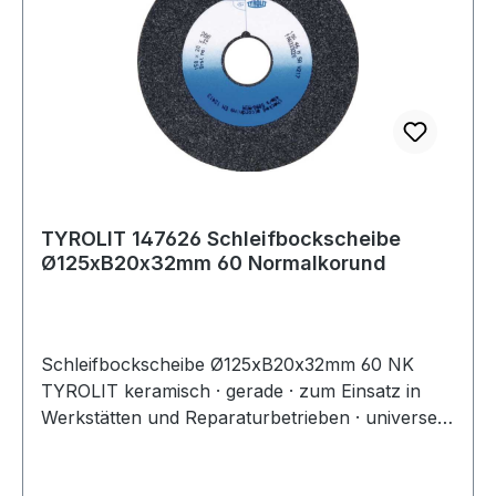
TYROLIT 147626 Schleifbockscheibe
Ø125xB20x32mm 60 Normalkorund
Schleifbockscheibe Ø125xB20x32mm 60 NK
TYROLIT keramisch · gerade · zum Einsatz in
Werkstätten und Reparaturbetrieben · universell
einsetzbar im Schleifen und Schärfen von
diversen Bauteilen · für Trockenschliff ·