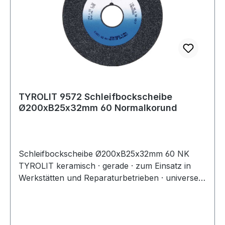
TYROLIT 9572 Schleifbockscheibe
Ø200xB25x32mm 60 Normalkorund
Schleifbockscheibe Ø200xB25x32mm 60 NK
TYROLIT keramisch · gerade · zum Einsatz in
Werkstätten und Reparaturbetrieben · universell
einsetzbar im Schleifen und Schärfen von
diversen Bauteilen · für Trockenschliff ·
Lieferung inkl. Reduzierringset bestehend aus 3