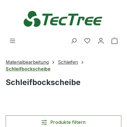
Zum Hauptinhalt springen
Du hast 0 Produ
Ware
Materialbearbeitung
Schleifen
Schleifbockscheibe
Schleifbockscheibe
Produkte filtern