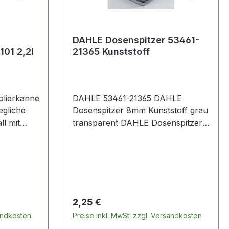
DAHLE Dosenspitzer 53461-
101 2,2l
21365 Kunststoff
lierkanne
DAHLE 53461-21365 DAHLE
egliche
Dosenspitzer 8mm Kunststoff grau
ll mit
transparent DAHLE Dosenspitzer
B. in
8mm Kunststoff grau transparent
· ein
überall
 ist. Mit
. Die
nter der
Regulärer Preis:
2,25 €
maschine
sandkosten
Preise inkl. MwSt. zzgl. Versandkosten
nd