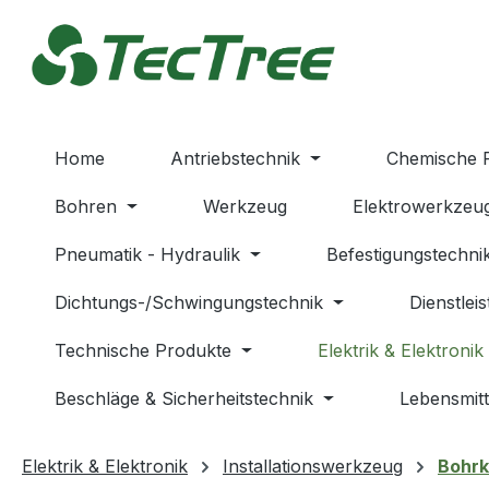
m Hauptinhalt springen
Zur Suche springen
Zur Hauptnavigation springen
Home
Antriebstechnik
Chemische 
Bohren
Werkzeug
Elektrowerkzeu
Pneumatik - Hydraulik
Befestigungstechni
Dichtungs-/Schwingungstechnik
Dienstlei
Technische Produkte
Elektrik & Elektronik
Beschläge & Sicherheitstechnik
Lebensmitt
Elektrik & Elektronik
Installationswerkzeug
Bohrk