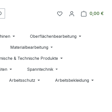
Du hast 0 Produkte auf 
0,00 €
Ware
hinen
Oberflächenbearbeitung
Materialbearbeitung
mische & Technische Produkte
öten
Spanntechnik
Arbeitsschutz
Arbeitsbekleidung