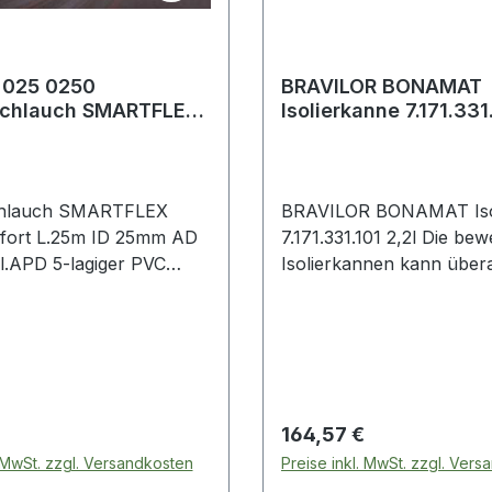
 025 0250
BRAVILOR BONAMAT
chlauch SMARTFLEX
Isolierkanne 7.171.331.
fort Länge 25 m
 25 mm A
hlauch SMARTFLEX
BRAVILOR BONAMAT Iso
ort L.25m ID 25mm AD
7.171.331.101 2,2l Die bew
.APD 5-lagiger PVC
Isolierkannen kann übera
 frei von Algenbildung ·
hingenommen werden · z.
i · patentierte SMT
einen Besprechungsraum 
sh Technology · Version
Büro · eine Kantine oder 
schaften: hohe Knick-
dorthin · wo es gewünscht
chbeständigkeit
vakuumisoliertem Einsatz
sträger: hochfestes
Pumpisolierkanne kann u
 Preis:
Regulärer Preis:
164,57 €
garn Seele: PVC Decke:
einer geeigneten Kaffee
. MwSt. zzgl. Versandkosten
Preise inkl. MwSt. zzgl. Ver
 mit orangem Streifen
mit geöffnetem Deckel u