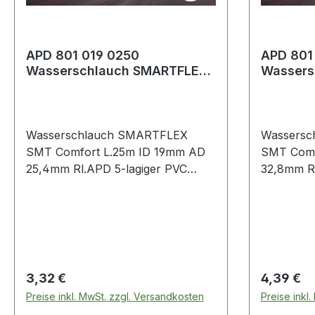
APD 801 019 0250
APD 801
Wasserschlauch SMARTFLEX
Wassers
SMT Comfort Länge 25 m
SMT Com
Innen-Ø 19 mm A
Innen-Ø
Wasserschlauch SMARTFLEX
Wassersc
SMT Comfort L.25m ID 19mm AD
SMT Comf
25,4mm Rl.APD 5-lagiger PVC
32,8mm Rl
Schlauch · frei von Algenbildung ·
Schlauch ·
phtalatfrei · patentierte SMT
phtalatfre
Steady Mesh Technology · Version
Steady Me
801 Eigenschaften: hohe Knick-
801 Eigen
und Quetschbeständigkeit
und Quets
Festigkeitsträger: hochfestes
Festigkeit
Regulärer Preis:
Regulärer
3,32 €
4,39 €
Polyestergarn Seele: PVC Decke:
Polyester
Preise inkl. MwSt. zzgl. Versandkosten
Preise inkl
PVC, grau mit orangem Streifen
PVC, grau