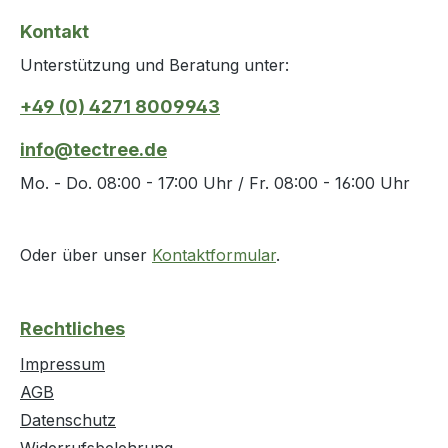
kompakter so stellt sich der neue
kompakter so stellt sich der 
Kontakt
optibelt OMEGA HP dar. Ein
optibelt 
Unterstützung und Beratung unter:
Zahnriemen für höchste
Zahnrieme
Anforderungen 3MHP 111 - 1692
Anforderunge
+49 (0) 4271 8009943
mm 5MHP 180 - 2525 mm 8MHP
mm 5MHP 180 - 2525 mm 8
288 - 3600 mm 14MHP 966 - 4578
288 - 3600 m
info@tectree.de
mm
mm
Mo. - Do. 08:00 - 17:00 Uhr / Fr. 08:00 - 16:00 Uhr
Oder über unser
Kontaktformular
.
Rechtliches
Impressum
AGB
Datenschutz