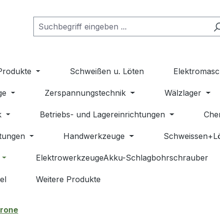
Produkte
Schweißen u. Löten
Elektromasc
ge
Zerspannungstechnik
Wälzlager
k
Betriebs- und Lagereinrichtungen
Che
stungen
Handwerkzeuge
Schweissen+L
ElektrowerkzeugeAkku-Schlagbohrschrauber
el
Weitere Produkte
rone