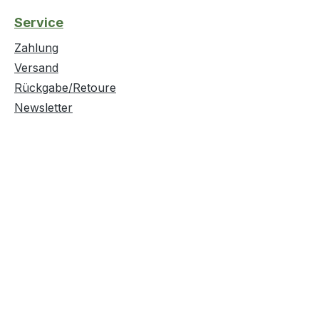
neue
Genauigkeitsklasse IIWeit
Service
OMEGA HP dar. Ein
technische Eigenschaften
n für höchste
Zahlung
Gehäuse: Kunststoff· Gen
n 3MHP 111 - 1692
EG II
Versand
MHP
Rückgabe/Retoure
m 14MHP 966 - 4578
Newsletter