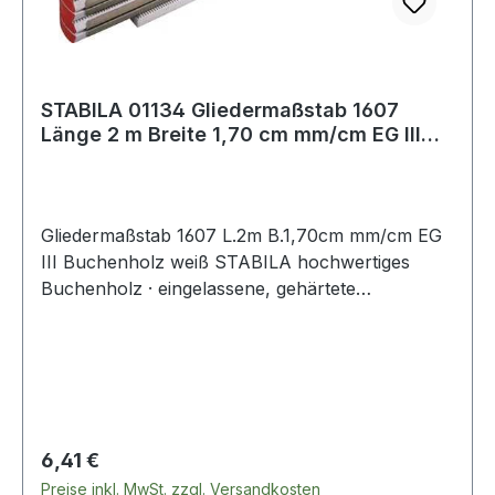
STABILA 01134 Gliedermaßstab 1607
Länge 2 m Breite 1,70 cm mm/cm EG III
Buchenho
Gliedermaßstab 1607 L.2m B.1,70cm mm/cm EG
III Buchenholz weiß STABILA hochwertiges
Buchenholz · eingelassene, gehärtete
Stahlblechgelenke mit integrierter Stahlfeder für
Langlebigkeit, Leichtgängigkeit und exaktes
Einrasten · witterungsbeständiger
Oberflächenschutz · große Ziffern für bessere
Ablesbarkeit · rote Zehnerzahlen für schnelle
Orientierung · schwarze Maßeinteilung mit
Regulärer Preis:
6,41 €
klarem und deutlichem Druckbild · weiß lackiert ·
Preise inkl. MwSt. zzgl. Versandkosten