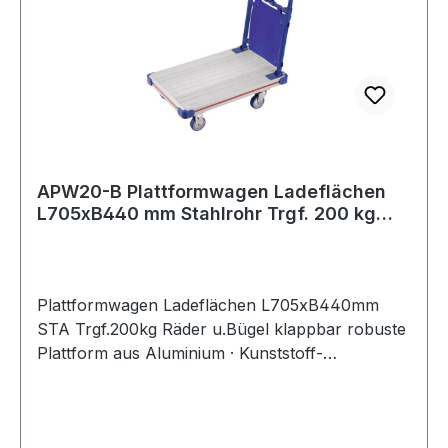
APW20-B Plattformwagen Ladeflächen
L705xB440 mm Stahlrohr Trgf. 200 kg
Räder u
Plattformwagen Ladeflächen L705xB440mm
STA Trgf.200kg Räder u.Bügel klappbar robuste
Plattform aus Aluminium · Kunststoff-
Stoßschutzecken · Dokumententasche am
Schiebebügel · gepolsterter Griffbereich ·
Schiebebügel auszieh- und klappbar · TPR