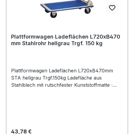
Plattformwagen Ladeflächen L720xB470
mm Stahlrohr hellgrau Trgf. 150 kg
Plattformwagen Ladeflächen L720xB470mm
STA hellgrau Trgf.150kg Ladefläche aus
Stahlblech mit rutschfester Kunststoffmatte ·
umlaufender Kantenschutz · Schiebebügel
klappbar · 2 Lenk- und 2 Bockrollen Weitere
technische Eigenschaften: · Gewicht: 8kg ·
Gestell: Stahlrohr · Gesamthöhe: 830mm ·
Gesamtbreite: 480mm · Ladehöhe: 150mm ·
Gesamtlänge: 740mm
Regulärer Preis:
43,78 €