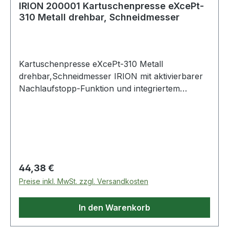
IRION 200001 Kartuschenpresse eXcePt-
310 Metall drehbar, Schneidmesser
Kartuschenpresse eXcePt-310 Metall
drehbar,Schneidmesser IRION mit aktivierbarer
Nachlaufstopp-Funktion und integriertem
Dosierspitzen-Schneidmesser die Dosierspitze
wird beim Schneidvorgang nicht
zusammengedrückt · Übersetzungsverhältnis
19:1 · Schub- und Antriebsteile mit
korrosionsgeschützter Speziallegierung · Griff
und Abzug gummiert · mit Leiterhaken · für alle
Regulärer Preis:
44,38 €
genormten Kartuschen (310 ml) Weitere
Preise inkl. MwSt. zzgl. Versandkosten
technische Eigenschaften: · Übersetzung: 19:1 ·
Farbe: schwarz/orange · Ausführung: drehbar,
In den Warenkorb
Schneidmesser · geeignet für: alle genormten
Kartuschen (310 ml)