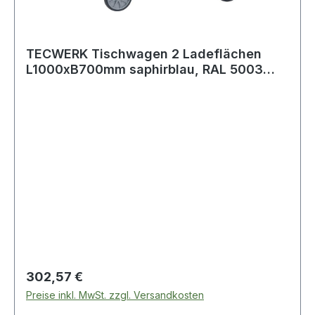
TECWERK Tischwagen 2 Ladeflächen
L1000xB700mm saphirblau, RAL 5003
Trgf.600 kg
Regulärer Preis:
302,57 €
Preise inkl. MwSt. zzgl. Versandkosten