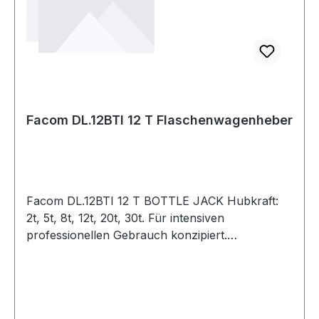
Facom DL.12BTI 12 T Flaschenwagenheber
Facom DL.12BTI 12 T BOTTLE JACK Hubkraft:
2t, 5t, 8t, 12t, 20t, 30t. Für intensiven
professionellen Gebrauch konzipiert.
Wagenheber mit großer angeschweißter
Grundplatte, Betätigungsrichtung in der Achse:
bessere Widerstandskraft, bessere Stabilität,
geringes Leckage-Risiko. Pumpen- und