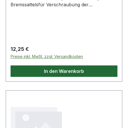
Bremssattelsfür Verschraubung der
Mehrkolben-Bremssattelzur
HandbetätigungphosphatiertChrom-
MolybdänAnwendungsgebiete: Audi Q7, S8,
Porsche Macan, Cayenne, Cayman etc. Weitere
Produkte im Bereich 3/8 Bremssattel-
Spezialstecknuss, 15mm
Regulärer Preis:
12,25 €
Preise inkl. MwSt. zzgl. Versandkosten
In den Warenkorb