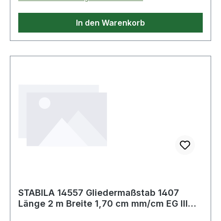
Fertigung aus nachhaltiger Waldbewirtschaftung
(PEFC) · EG-Genauigkeitsklasse IIIWeitere
In den Warenkorb
technische Eigenschaften:· Breite: 1,70cm·
Gliederstärke: 3,30 mm· Gliederanzahl: 10· Farbe:
weiß· Genauigkeit: EG III
STABILA 14557 Gliedermaßstab 1407
Länge 2 m Breite 1,70 cm mm/cm EG III
Buchenho