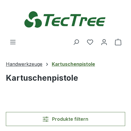
Zum Hauptinhalt springen
Du hast 0 Produ
Ware
Handwerkzeuge
Kartuschenpistole
Kartuschenpistole
Produkte filtern