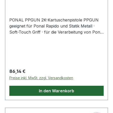
Statik
PONAL PPGUN 2K-Kartuschenpistole PPGUN
geeignet für Ponal Rapido und Statik Metall ·
Soft-Touch Griff · für die Verarbeitung von Ponal
Rapido Art. 4000 353 795 und Ponal Statik Art.
4000 353 797 sowie Tangit M3000
Regulärer Preis:
86,14 €
Preise inkl. MwSt. zzgl. Versandkosten
In den Warenkorb