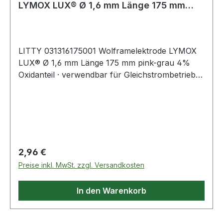
LYMOX LUX® Ø 1,6 mm Länge 175 mm
pink-grau
LITTY 031316175001 Wolframelektrode LYMOX
LUX® Ø 1,6 mm Länge 175 mm pink-grau 4%
Oxidanteil · verwendbar für Gleichstrombetrieb
(DC), Wechselstrombetrieb (AC), automatisiertes
Schweißen und manuelles Schweißen ·
Diamantanschliff von 28° Made in Germany ·
kein Gesundheitsrisiko durch Verzicht von
radioaktivem Thorium · hohe Standzeit und
Zündfähigkeit · Länge: 175 mm Weitere
Regulärer Preis:
2,96 €
technische Eigenschaften: · Länge: 175mm
Preise inkl. MwSt. zzgl. Versandkosten
In den Warenkorb