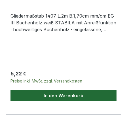
Gliedermaßstab 1407 L.2m B.1,70cm mm/cm EG
III Buchenholz weiß STABILA mit Anreißfunktion
· hochwertiges Buchenholz · eingelassene,
gehärtete Stahlblechgelenke mit integrierter
Stahlfeder für Langlebigkeit und exaktes
Einrasten · witterungsbeständiger
Oberflächenschutz · große Ziffern für bessere
Ablesbarkeit · rote Zehnerzahlen für schnelle
Orientierung · schwarze Maßeinteilung mit
Regulärer Preis:
5,22 €
klarem und deutlichem Druckbild · weiß lackiert ·
Preise inkl. MwSt. zzgl. Versandkosten
Fertigung aus nachhaltiger Waldbewirtschaftung
(PEFC) · EG-Genauigkeitsklasse IIIWeitere
In den Warenkorb
technische Eigenschaften:· Breite: 1,70cm·
Gliederstärke: 3,30 mm· Gliederanzahl: 10· Farbe:
weiß· Genauigkeit: EG III