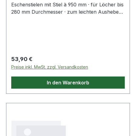
Eschenstielen mit Stiel à 950 mm · für Löcher bis
280 mm Durchmesser · zum leichten Ausheben
von Löchern · Gesamtlänge ca. 1350 mm
Regulärer Preis:
53,90 €
Preise inkl. MwSt. zzgl. Versandkosten
In den Warenkorb