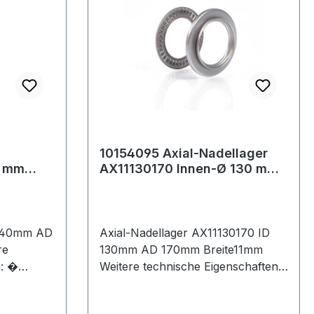
10154095 Axial-Nadellager
0 mm
AX11130170 Innen-Ø 130 mm
te30 mm
Außen-Ø 170 mm Breite11 mm
D 40mm AD
Axial-Nadellager AX11130170 ID
re
130mm AD 170mm Breite11mm
n: �
Weitere technische Eigenschaften: ·
 Nadellager
Artikelumfang: nur Axial-
alitativ
Nadelkranz W