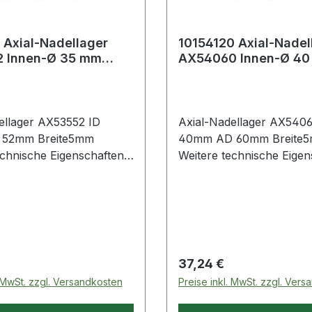
 Axial-Nadellager
10154120 Axial-Nadel
 Innen-Ø 35 mm
AX54060 Innen-Ø 4
 52 mm Breite5 mm
Außen-Ø 60 mm Brei
ellager AX53552 ID
Axial-Nadellager AX5406
52mm Breite5mm
40mm AD 60mm Breite
chnische Eigenschaften: ·
Weitere technische Eigens
ang: nur Axial-
Artikelumfang: nur Axial-
Nadelkranz Weitere
Nadelkranz Weitere
 Preis:
Regulärer Preis:
37,24 €
. MwSt. zzgl. Versandkosten
Preise inkl. MwSt. zzgl. Ver