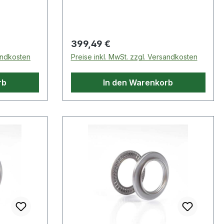
die
mit
gesetzt
 der hohen
Regulärer Preis:
399,49 €
 erh�hte
sandkosten
Preise inkl. MwSt. zzgl. Versandkosten
rb
In den Warenkorb