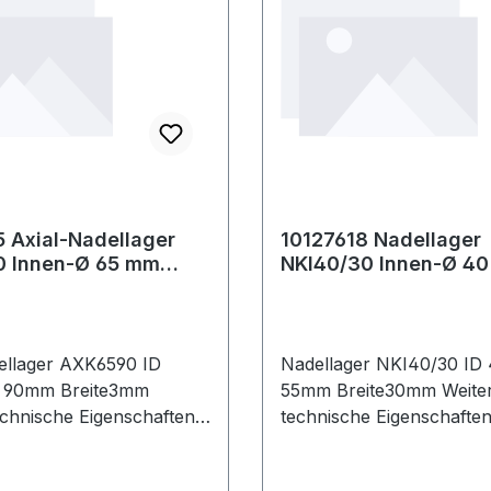
 Axial-Nadellager
10127618 Nadellager
 Innen-Ø 65 mm
NKI40/30 Innen-Ø 4
 90 mm Breite3 mm
Außen-Ø 55 mm Brei
ellager AXK6590 ID
Nadellager NKI40/30 I
90mm Breite3mm
55mm Breite30mm Weite
chnische Eigenschaften: ·
technische Eigenschafte
ang: nur Axial-
Innenring: mit Innenring
Nadelkranz Weitere
sind relativ kleine aber qu