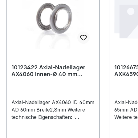
10123422 Axial-Nadellager
10126675
AX4060 Innen-Ø 40 mm
AXK6590
Außen-Ø 60 mm Breite2,8 mm
Außen-Ø
Axial-Nadellager AX4060 ID 40mm
Axial-Nad
AD 60mm Breite2,8mm Weitere
65mm AD 
technische Eigenschaften: ·
Weitere te
Artikelumfang: nur Axial-
Artikelumf
Nadelkranz Weiter