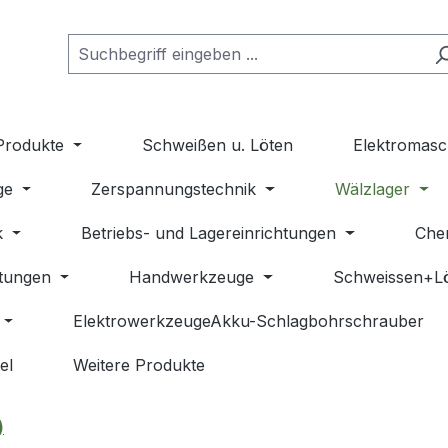
Produkte
Schweißen u. Löten
Elektromasc
ge
Zerspannungstechnik
Wälzlager
k
Betriebs- und Lagereinrichtungen
Che
stungen
Handwerkzeuge
Schweissen+L
ElektrowerkzeugeAkku-Schlagbohrschrauber
el
Weitere Produkte
)