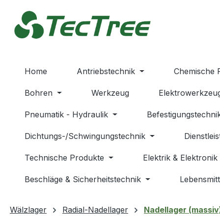
m Hauptinhalt springen
Zur Suche springen
Zur Hauptnavigation springen
Home
Antriebstechnik
Chemische 
Bohren
Werkzeug
Elektrowerkzeu
Pneumatik - Hydraulik
Befestigungstechni
Dichtungs-/Schwingungstechnik
Dienstlei
Technische Produkte
Elektrik & Elektronik
Beschläge & Sicherheitstechnik
Lebensmitt
Wälzlager
Radial-Nadellager
Nadellager (massiv