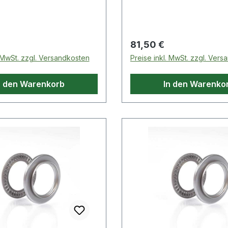
hochwertige Rollenlager, 
h�ufig radialen Kr�ften 
geringen Drehzahlen aus
sind. Der Vorteil liegt in
 Preis:
Regulärer Preis:
81,50 €
Tragkraft, die durch die
. MwSt. zzgl. Versandkosten
Preise inkl. MwSt. zzgl. Ver
Auflagefl�che entsteht.
n den Warenkorb
In den Warenko