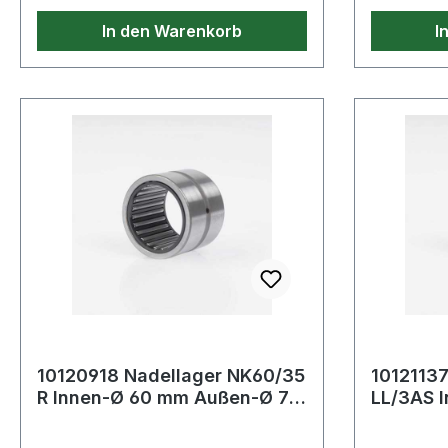
In den Warenkorb
I
10120918 Nadellager NK60/35
1012113
R Innen-Ø 60 mm Außen-Ø 72
LL/3AS 
mm Breite35 mm
Außen-Ø