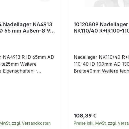
4 Nadellager NA4913
10120809 Nadellager
-Ø 65 mm Außen-Ø 90
NK110/40 R+IR100-11
te25 mm
Innen-Ø 100 mm Auß
mm Breite
er NA4913 R ID 65mm AD
Nadellager NK110/40 R+
ite25mm Weitere
110-40 ID 100mm AD 1
 Eigenschaften: ·
Breite40mm Weitere tech
t Innenring Weitere
Eigenschaften: · Innenring
im Bereich
Innenring Weitere Pro
 Preis:
Regulärer Preis:
108,39 €
. MwSt. zzgl. Versandkosten
Preise inkl. MwSt. zzgl. Ver