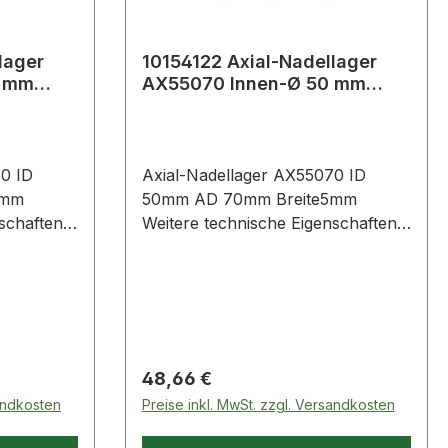
lager
10154122 Axial-Nadellager
0 mm
AX55070 Innen-Ø 50 mm
te5 mm
Außen-Ø 70 mm Breite5 mm
0 ID
Axial-Nadellager AX55070 ID
5mm
50mm AD 70mm Breite5mm
chaften: ·
Weitere technische Eigenschaften: ·
Artikelumfang: nur Axial-
Nadelkranz Weitere
Regulärer Preis:
48,66 €
sandkosten
Preise inkl. MwSt. zzgl. Versandkosten