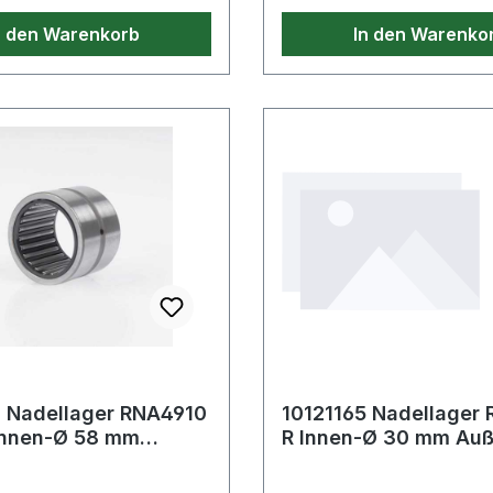
n den Warenkorb
In den Warenko
7 Nadellager RNA4910
10121165 Nadellager
Innen-Ø 58 mm
R Innen-Ø 30 mm Au
 72 mm Breite22 mm
mm Breite30 mm