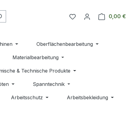
Du hast 0 Produkte auf 
0,00 €
Ware
hinen
Oberflächenbearbeitung
Materialbearbeitung
mische & Technische Produkte
öten
Spanntechnik
Arbeitsschutz
Arbeitsbekleidung