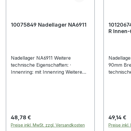
10075849 Nadellager NA6911
1012067
R Innen
mm Brei
Nadellager NA6911 Weitere
Nadellag
technische Eigenschaften: ·
90mm Bre
Innenring: mit Innenring Weitere
technische
Produkte im Bereich Nadellager
Innenring: mi
Produkte 
Regulärer Preis:
Regulärer
48,78 €
49,14 €
Preise inkl. MwSt. zzgl. Versandkosten
Preise inkl