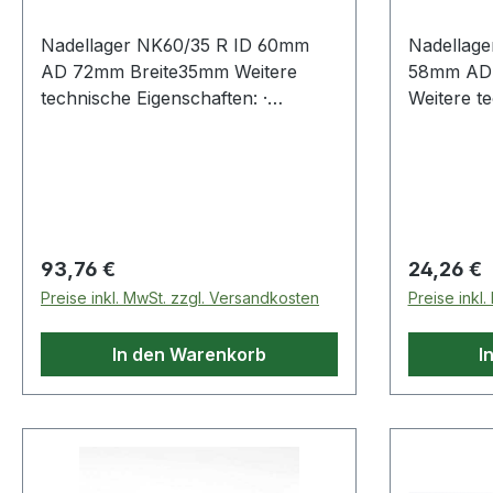
Nadellager NK60/35 R ID 60mm
Nadellag
AD 72mm Breite35mm Weitere
58mm AD
technische Eigenschaften: ·
Weitere te
Innenring: ohne Innenring Weitere
Innenring: o
Produkte im Bereic
Produkte 
Regulärer Preis:
Regulärer
93,76 €
24,26 €
Preise inkl. MwSt. zzgl. Versandkosten
Preise inkl
In den Warenkorb
I