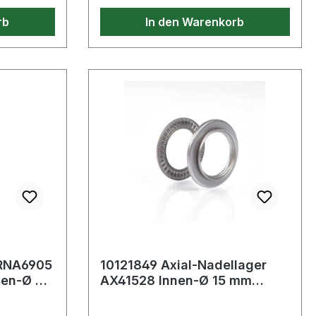
rb
In den Warenkorb
 RNA6905
10121849 Axial-Nadellager
ßen-Ø 42
AX41528 Innen-Ø 15 mm
Außen-Ø 28 mm Breite4 mm