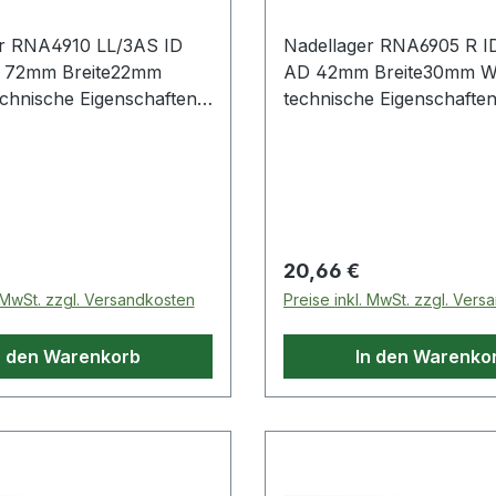
er RNA4910 LL/3AS ID
Nadellager RNA6905 R 
 72mm Breite22mm
AD 42mm Breite30mm We
chnische Eigenschaften: ·
technische Eigenschaften:
hne Innenring Weitere
Innenring: ohne Innenring Weite
im B
Produkte im Bereic
 Preis:
Regulärer Preis:
20,66 €
. MwSt. zzgl. Versandkosten
Preise inkl. MwSt. zzgl. Ver
n den Warenkorb
In den Warenko