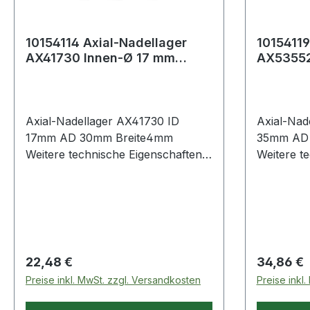
10154114 Axial-Nadellager
10154119
AX41730 Innen-Ø 17 mm
AX53552
Außen-Ø 30 mm Breite4 mm
Außen-Ø
Axial-Nadellager AX41730 ID
Axial-Nad
17mm AD 30mm Breite4mm
35mm AD 
Weitere technische Eigenschaften: ·
Weitere te
Artikelumfang: nur Axial-
Artikelumf
Nadelkranz Weitere
Regulärer Preis:
Regulärer
22,48 €
34,86 €
Preise inkl. MwSt. zzgl. Versandkosten
Preise inkl