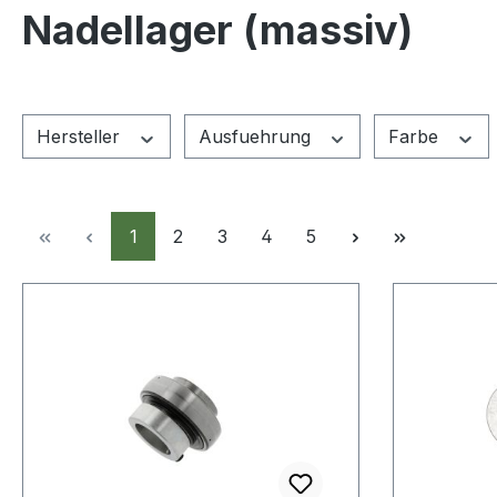
Nadellager (massiv)
Hersteller
Ausfuehrung
Farbe
Seite
Seite
Seite
Seite
Seite
1
2
3
4
5