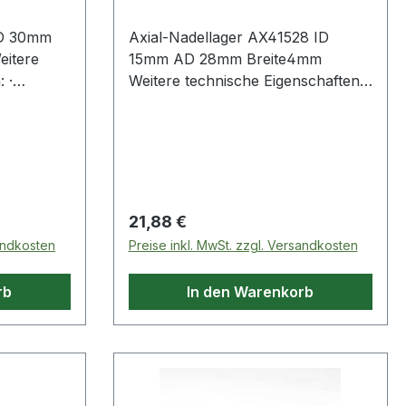
ID 30mm
Axial-Nadellager AX41528 ID
itere
15mm AD 28mm Breite4mm
 ·
Weitere technische Eigenschaften: ·
re
Artikelumfang: nur Axial-
Nadelkranz Weitere
Regulärer Preis:
21,88 €
sandkosten
Preise inkl. MwSt. zzgl. Versandkosten
rb
In den Warenkorb