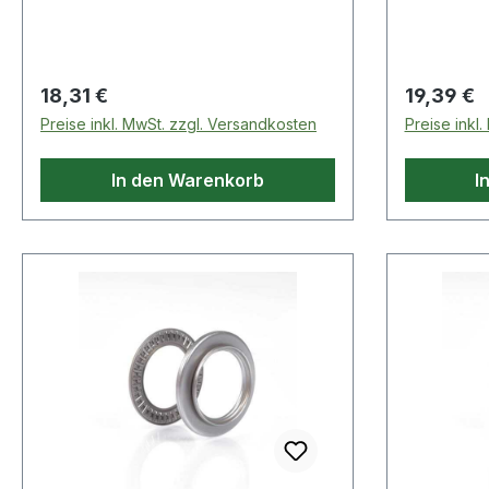
Regulärer Preis:
Regulärer
18,31 €
19,39 €
Preise inkl. MwSt. zzgl. Versandkosten
Preise inkl
In den Warenkorb
I