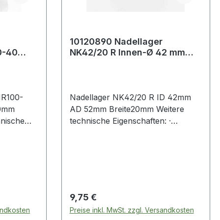
10120890 Nadellager
0-40
NK42/20 R Innen-Ø 42 mm
en-Ø 130
Außen-Ø 52 mm Breite20 mm
IR100-
Nadellager NK42/20 R ID 42mm
30mm
AD 52mm Breite20mm Weitere
nische
technische Eigenschaften: ·
: mit
Innenring: ohne Innenring Weitere
Produkte im Bereic
Regulärer Preis:
9,75 €
sandkosten
Preise inkl. MwSt. zzgl. Versandkosten