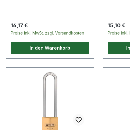
widerstan
Verriegel
Bügel aus
Präzisions
Regulärer Preis:
Regulärer
16,17 €
15,10 €
Pilzkopfst
Preise inkl. MwSt. zzgl. Versandkosten
Preise inkl
Schlüsselp
Manipulat
In den Warenkorb
I
verriegel
Schlüssel
des Bügel
Eigenschaf
hohem Bü