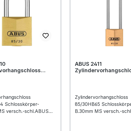
10
ABUS 2411
rvorhangschloss
Zylindervorhangschl
B24
85/30HB65
körperbreite 30 mm
Schlosskörperbreite
 ver
Messing ver
orhangschloss
Zylindervorhangschloss
4 Schlosskörper-
85/30HB65 Schlosskörpe
S versch.-schl.ABUS
B.30mm MS versch.-sch
hloss,
Messingschloss,
sbeständig und
korrosionsbeständig und