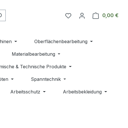
Du hast 0 Produkte auf 
0,00 €
Ware
hinen
Oberflächenbearbeitung
Materialbearbeitung
mische & Technische Produkte
öten
Spanntechnik
Arbeitsschutz
Arbeitsbekleidung