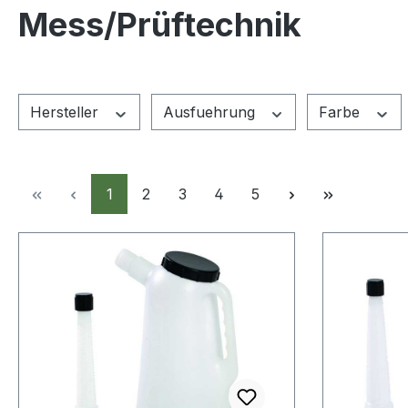
Mess/Prüftechnik
Hersteller
Ausfuehrung
Farbe
Seite
Seite
Seite
Seite
Seite
1
2
3
4
5