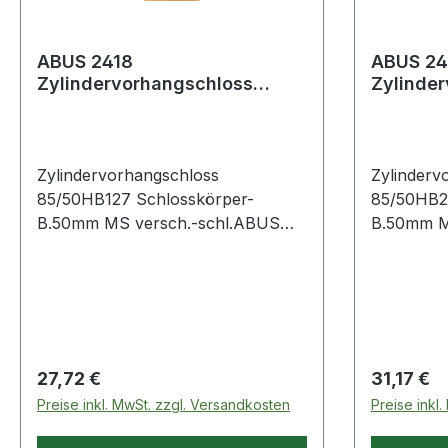
ABUS 2418
ABUS 2
Zylindervorhangschloss
Zylinde
85/50HB127
85/50H
Schlosskörperbreite 50 mm
Schloss
Messing ve
Messing
Zylindervorhangschloss
Zylinderv
85/50HB127 Schlosskörper-
85/50HB2
B.50mm MS versch.-schl.ABUS
B.50mm M
Messingschloss,
Messingsc
korrosionsbeständig und
korrosion
widerstandsfähig durch doppelte
widerstan
Verriegelung (ab 30 mm) sowie
Verriegel
Bügel aus gehärtetem Stahl ·
Bügel aus
Präzisions-Stiftzylinder mit
Präzisions
Regulärer Preis:
Regulärer
27,72 €
31,17 €
Pilzkopfstiften · parazentrisches
Pilzkopfst
Preise inkl. MwSt. zzgl. Versandkosten
Preise inkl
Schlüsselprofil für erhöhten
Schlüsselp
Manipulationsschutz · automatisch
Manipulat