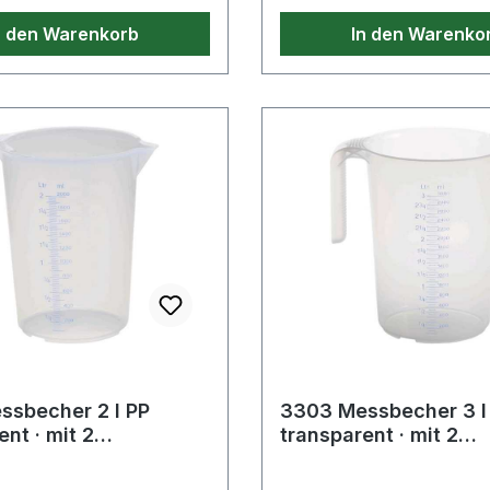
n den Warenkorb
In den Warenko
sbecher 2 l PP
3303 Messbecher 3 l P
nt · mit 2
transparent · mit 2
nteilungen
Skaleneinteilungen