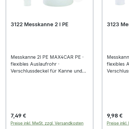
3122 Messkanne 2 l PE
Messkanne 2l PE MAX4CAR PE ·
Messkann
flexibles Auslaufrohr ·
flexibles 
Verschlussdeckel für Kanne und
Verschlus
Schlauch · zwei Skaleneinteilungen
Schlauch 
(EU Liter / US Quart) · kraftstoff-,
(EU Liter 
öl- und säurebeständigWeitere
öl- und s
technische Eigenschaften:· Farbe:
technische
transparent, weiß
transpare
Regulärer Preis:
Regulärer
7,49 €
9,98 €
Preise inkl. MwSt. zzgl. Versandkosten
Preise inkl