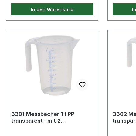
In den Warenkorb
I
3301 Messbecher 1 l PP
3302 Mes
transparent · mit 2
transpare
Skaleneinteilungen
Skalenei