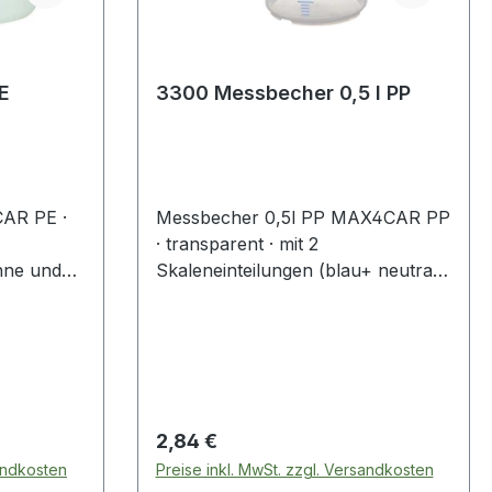
3300 Messbecher 0,5 l PP
AR PE ·
Messbecher 0,5l PP MAX4CAR PP
· transparent · mit 2
nne und
Skaleneinteilungen (blau+ neutral)
nteilungen
· temperaturbeständig -10?C bis
ftstoff-,
+120?C · mit offenem stapelfähigen
itere
Griff · permanente, geprägte Skala
:· Farbe:
· zusätzliche, blaue bedruckte
Skala für transparente
Flüssigkeiten · großer Ausgiesser ·
Regulärer Preis:
2,84 €
bruchfeste, stabile Ausführung ·
sandkosten
Preise inkl. MwSt. zzgl. Versandkosten
kraftstoff-, öl- und säurebeständig