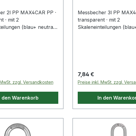
er 2l PP MAX4CAR PP ·
Messbecher 3l PP MAX4
t · mit 2
transparent · mit 2
eilungen (blau+ neutral)
Skaleneinteilungen (blau
turbeständig -10?C bis
· temperaturbeständig -1
mit offenem stapelfähigen
+120?C · mit offenem sta
rmanente, geprägte Skala
Griff · permanente, gepr
che, blaue bedruckte
· zusätzliche, blaue bedr
 transparente
Skala für transparente
ten · großer Ausgiesser ·
Flüssigkeiten · großer Au
 Preis:
Regulärer Preis:
7,84 €
, stabile Ausführung ·
bruchfeste, stabile Ausf
. MwSt. zzgl. Versandkosten
Preise inkl. MwSt. zzgl. Ver
-, öl- und säurebeständig
kraftstoff-, öl- und säur
chnische Eigenschaften: ·
Weitere technische Eigens
n den Warenkorb
In den Warenko
ansparent
Farbe: transparent