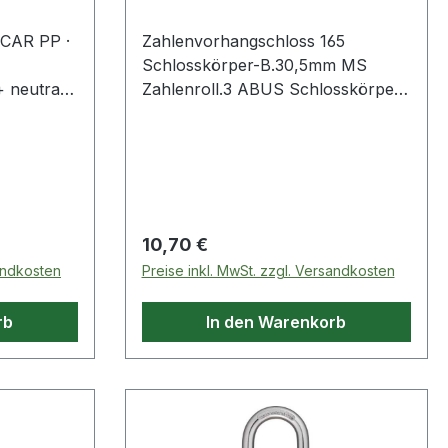
CAR PP ·
Zahlenvorhangschloss 165
Schlosskörper-B.30,5mm MS
+ neutral)
Zahlenroll.3 ABUS Schlosskörper
0?C bis
aus Messing · Bügel aus Stahl ·
pelfähigen
individuell einstellbarer Zahlencode
ägte Skala
uckte
sgiesser ·
Regulärer Preis:
10,70 €
ührung ·
sandkosten
Preise inkl. MwSt. zzgl. Versandkosten
ebeständig
chaften: ·
rb
In den Warenkorb