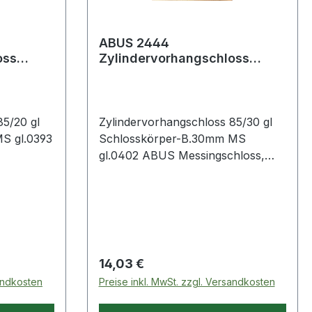
ABUS 2444
oss
Zylindervorhangschloss
erbreite
85/30 gl Schlosskörperbreite
30 mm Messing glei
85/20 gl
Zylindervorhangschloss 85/30 gl
S gl.0393
Schlosskörper-B.30mm MS
gl.0402 ABUS Messingschloss,
korrosionsbeständig und
oppelte
widerstandsfähig durch doppelte
 sowie
Verriegelung (ab 30 mm) sowie
hl ·
Bügel aus gehärtetem Stahl ·
it
Präzisions-Stiftzylinder mit
risches
Pilzkopfstiften · parazentrisches
Regulärer Preis:
14,03 €
hten
Schlüsselprofil für erhöhten
sandkosten
Preise inkl. MwSt. zzgl. Versandkosten
tomatisch
Manipulationsschutz · automatisch
g ohne
verriegelnd: Verriegelung ohne