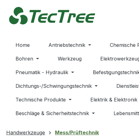
m Hauptinhalt springen
Zur Suche springen
Zur Hauptnavigation springen
Home
Antriebstechnik
Chemische 
Bohren
Werkzeug
Elektrowerkzeu
Pneumatik - Hydraulik
Befestigungstechni
Dichtungs-/Schwingungstechnik
Dienstlei
Technische Produkte
Elektrik & Elektronik
Beschläge & Sicherheitstechnik
Lebensmitt
Handwerkzeuge
Mess/Prüftechnik