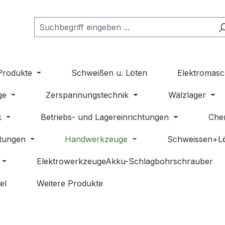
Produkte
Schweißen u. Löten
Elektromasc
ge
Zerspannungstechnik
Wälzlager
k
Betriebs- und Lagereinrichtungen
Che
stungen
Handwerkzeuge
Schweissen+L
ElektrowerkzeugeAkku-Schlagbohrschrauber
el
Weitere Produkte