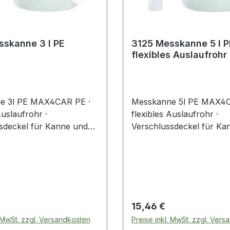
3123 Messkanne 3 l PE
3125 Messkanne 5 l PE
flexibles Auslaufrohr
e 3l PE MAX4CAR PE ·
Messkanne 5l PE MAX4C
Auslaufrohr ·
flexibles Auslaufrohr ·
sdeckel für Kanne und
Verschlussdeckel für Ka
· zwei Skaleneinteilungen
Schlauch · zwei Skalenei
/ US Quart) · kraftstoff-,
(EU Liter / US Quart) · kra
äurebeständigWeitere
öl- und säurebeständigWe
 Eigenschaften:· Farbe:
technische Eigenschaften
nt, weiß
transparent, weiß
 Preis:
Regulärer Preis:
15,46 €
. MwSt. zzgl. Versandkosten
Preise inkl. MwSt. zzgl. Ver