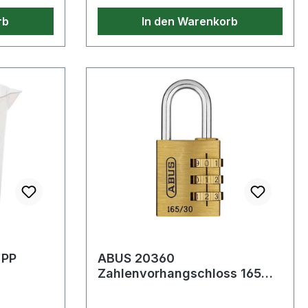
Weitere technische Eigenschaften: ·
rb
In den Warenkorb
Farbe: transparent
P
ABUS 20360
Zahlenvorhangschloss 165
Schlosskörperbreite 30,5 mm
Messing Anzahl Z