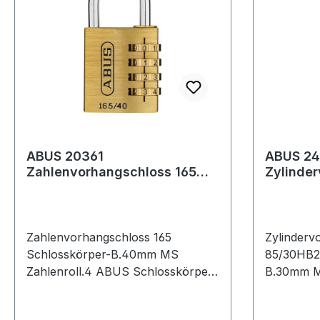
ABUS 20361
ABUS 24
Zahlenvorhangschloss 165
Zylinde
Schlosskörperbreite 40 mm
85/30H
Messing Anzahl Zah
Schloss
Messing
Zahlenvorhangschloss 165
Zylinderv
Schlosskörper-B.40mm MS
85/30HB2
Zahlenroll.4 ABUS Schlosskörper
B.30mm M
aus Messing · Bügel aus Stahl ·
Messingsc
individuell einstellbarer Zahlencode
korrosion