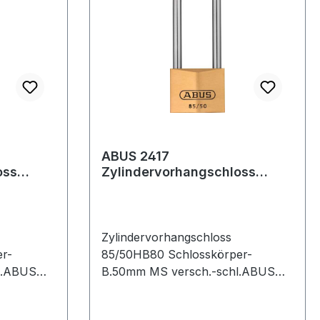
ABUS 2417
oss
Zylindervorhangschloss
85/50HB80
 30 mm
Schlosskörperbreite 50 mm
Messing ver
Zylindervorhangschloss
r-
85/50HB80 Schlosskörper-
l.ABUS
B.50mm MS versch.-schl.ABUS
Messingschloss,
korrosionsbeständig und