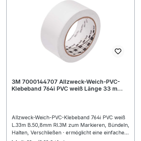
3M 7000144707 Allzweck-Weich-PVC-
Klebeband 764i PVC weiß Länge 33 m
Breite 50,8
Allzweck-Weich-PVC-Klebeband 764i PVC weiß
L.33m B.50,8mm Rl.3M zum Markieren, Bündeln,
Halten, Verschließen · ermöglicht eine einfache
Farbmarkierung · sehr einfach zu verarbeiten,