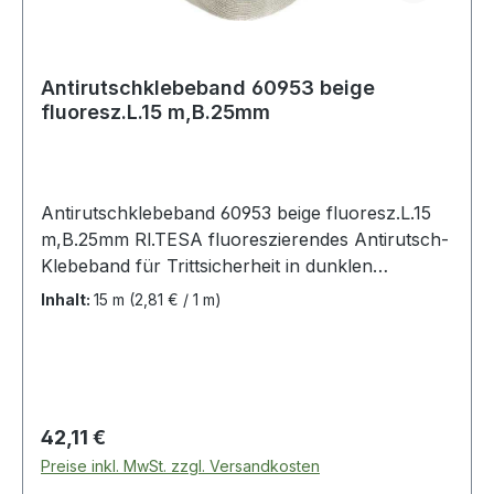
Antirutschklebeband 60953 beige
fluoresz.L.15 m,B.25mm
Antirutschklebeband 60953 beige fluoresz.L.15
m,B.25mm Rl.TESA fluoreszierendes Antirutsch-
Klebeband für Trittsicherheit in dunklen
Arbeitsbereichen · Einsatz z. B. auf Stufen,
Inhalt:
15 m
(2,81 € / 1 m)
Fabrikböden, in Fahrzeugen oder auf
öffentlichen und privaten Baustellen (DIN 51130 /
DIN 67510) · geeignet für Innen- und
Außenanwendungen · sehr starke Klebkraft auf
vielen Untergründen · salzwasserbeständig ·
Regulärer Preis:
42,11 €
dauerhafter Anti-Rutsch-Effekt bis zu 2 Jahre
Preise inkl. MwSt. zzgl. Versandkosten
bei normaler Beanspruchung Weitere technische