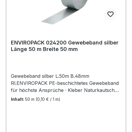
ENVIROPACK 024200 Gewebeband silber
Länge 50 m Breite 50 mm
Gewebeband silber L.50m B.48mm
Rl.ENVIROPACK PE-beschichtetes Gewebeband
für höchste Ansprüche · Kleber Naturkautschuk
· für viele Einsatzzwecke geeignet, z. B.
Inhalt:
50 m
(0,10 € / 1 m)
Verpackungsarbeiten, Bündelungen, Abdeck-
oder Versiegelungsarbeiten, Rohrleitungsbau,
zur Transportsicherung, zum Isolieren geeignet ·
äußerst witterungsbeständig, auch für den