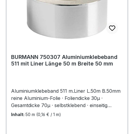
BURMANN 750307 Aluminiumklebeband
511 mit Liner Länge 50 m Breite 50 mm
Aluminiumklebeband 511 m.Liner L.50m B.50mm
reine Aluminium-Folie · Foliendicke 30µ ·
Gesamtdicke 70µ · selbstklebend · einseitig
beschichtet mit einem hitze- und
Inhalt:
50 m
(0,16 € / 1 m)
alterungsbeständigen, wassergelösten
Acrylatkleber · schwer entflammbar · einsetzbar
als feste Verbindung von Isoliermaterial,