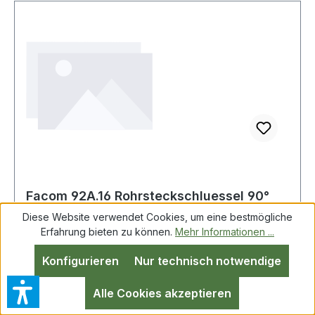
Naturkautschukkleber · Klebkraft: 10 (25 mm)N
Facom 92A.16 Rohrsteckschluessel 90°
gebogen 16 mm
Diese Website verwendet Cookies, um eine bestmögliche
Erfahrung bieten zu können.
Mehr Informationen ...
Konfigurieren
Nur technisch notwendige
Facom 92A.16 Rohrsteckschluessel 90° gebogen
16 mm Rohrsteckschlüssel 90° gebogen Abtriebe
Alle Cookies akzeptieren
Sechskant-Profil SW 16 mm Produktstärken: