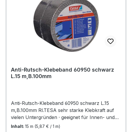
Anti-Rutsch-Klebeband 60950 schwarz
L.15 m,B.100mm
Anti-Rutsch-Klebeband 60950 schwarz L.15
m,B.100mm Rl.TESA sehr starke Klebkraft auf
vielen Untergründen · geeignet für Innen- und
Außenanwendungen · salzwasserbeständig ·
Inhalt:
15 m
(5,87 € / 1 m)
dauerhafter Anti-Rutsch-Effekt bis zu 2 Jahre