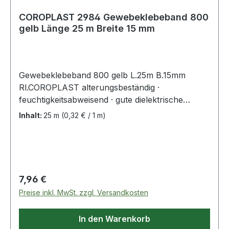
COROPLAST 2984 Gewebeklebeband 800
gelb Länge 25 m Breite 15 mm
Gewebeklebeband 800 gelb L.25m B.15mm
Rl.COROPLAST alterungsbeständig ·
feuchtigkeitsabweisend · gute dielektrische
Eigenschaften · lösungsmittelfrei · beschriftbar ·
Inhalt:
25 m
(0,32 € / 1 m)
klebstark · temperaturbeständig von -40°C bis
+90°C · zum Abdichten von Behältern und
Dosen · zum Schutz und zur Verstärkung von
Buchrücken · zum Verpacken und Veschließen ·
zum Basteln und Heimwerken · Bandagieren von
Regulärer Preis:
7,96 €
defekten Gartenschläuchen · Befestigen junger
Preise inkl. MwSt. zzgl. Versandkosten
Bäume an Stützpfählen usw. Weitere technische
Eigenschaften: · Trägerart: acrylatbeschichtetes
In den Warenkorb
Gewebe · Gesamtdicke: 0,28mm · Reißkraft: