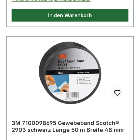
Reißfestigkeit · gute Verformbarkeit des
Trägermaterials zur Anwendung auf nicht
In den Warenkorb
ebenen Oberflächen Weitere technische
Eigenschaften: · Gesamtdicke: 0,15mm · Klebstoff:
synthetischer Gummi-Harz-Klebstoff · Klebkraft:
8N/cm
3M 7100098695 Gewebeband Scotch®
2903 schwarz Länge 50 m Breite 48 mm