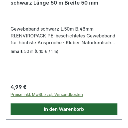
schwarz Länge 50 m Breite 50 mm
Gewebeband schwarz L.50m B.48mm
Rl.ENVIROPACK PE-beschichtetes Gewebeband
für höchste Ansprüche · Kleber Naturkautschuk
· für viele Einsatzzwecke geeignet, z. B.
Inhalt:
50 m
(0,10 € / 1 m)
Verpackungsarbeiten, Bündelungen, Abdeck-
oder Versiegelungsarbeiten, Rohrleitungsbau,
zur Transportsicherung, zum Isolieren geeignet ·
äußerst witterungsbeständig, auch für den
Außeneinsatz geeignet · gute Klebkraft auf jeder
Regulärer Preis:
4,99 €
Oberfläche (z.B. Metall, Putz, Mauerwerk) ·
Preise inkl. MwSt. zzgl. Versandkosten
wasserdicht und wetterfest ·
Temperaturbeständigkeit 0-60°C (kurzfristig)
In den Warenkorb
Weitere technische Eigenschaften: · Trägerart:
PE-beschichtetes Gewebe · Gesamtdicke:
0,14mm · Reißkraft: 74/25N/mm · Klebstoff: