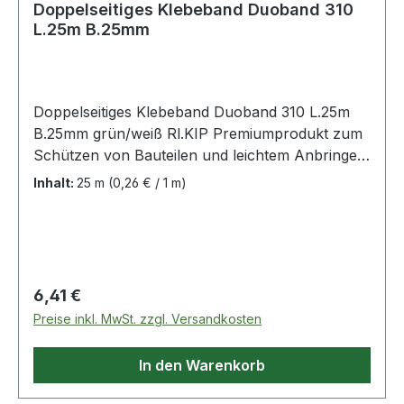
Doppelseitiges Klebeband Duoband 310
L.25m B.25mm
Doppelseitiges Klebeband Duoband 310 L.25m
B.25mm grün/weiß Rl.KIP Premiumprodukt zum
Schützen von Bauteilen und leichtem Anbringen
von Abdeckmaterialien in einem Arbeitsgang ·
Inhalt:
25 m
(0,26 € / 1 m)
doppelseitig klebendes Band aus einer Weich-
PVC-Folie · Klebkraft und Haftvermögen sind
harmonisch auf die praxisgerechten Wünsche
der Maler, Gipser und Stuckateure abgestimmt ·
zum Anbringen von Abdeckmaterialien und
Regulärer Preis:
6,41 €
Abkleben von Bauteilen wie z.B. Fenster oder
Preise inkl. MwSt. zzgl. Versandkosten
Türen in einem Arbeitsgang Weitere technische
Eigenschaften: · Trägerart: Weich-PVC ·
In den Warenkorb
Gesamtdicke: 0,12mm · Reißkraft: 30N/cm ·
Klebkraft: 2,4N/cm Vorsicht bei verwitterten