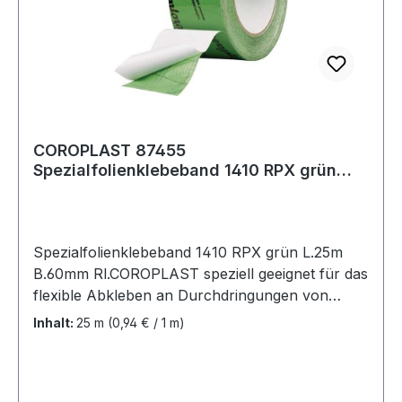
COROPLAST 87455
Spezialfolienklebeband 1410 RPX grün
Länge 25 m Breite 60 mm
Spezialfolienklebeband 1410 RPX grün L.25m
B.60mm Rl.COROPLAST speziell geeignet für das
flexible Abkleben an Durchdringungen von
Rohren, Leitungen, Dachbalken · gut geeignet
Inhalt:
25 m
(0,94 € / 1 m)
für verschiedene glatte bis leicht raue
Untergründe wie z.B. Folien, Vliese, Aluminium
oder Holz · temperaturbeständig von -40°C bis