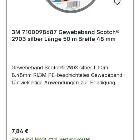
3M 7100098687 Gewebeband Scotch®
2903 silber Länge 50 m Breite 48 mm
Gewebeband Scotch® 2903 silber L.50m
B.48mm Rl.3M PE-beschichtetes Gewebeband ·
für vielseitige Anwendungen zur Erledigung
allgemeiner Instandhaltungsanwendungen ·
geeignet zum Bündeln, Verpacken, Verbinden,
Dichten, Schützen und der Farbkennzeichnung
von Produkten · mit einer guten Soforthaftung
zu einer großen Anzahl von Oberflächen · das
Gewebe ermöglicht ein gerades, werkzeugfreies
Regulärer Preis:
7,84 €
Abreißen in Längs- und Querrichtung · hohe
Preise inkl. MwSt. zzgl. Versandkosten