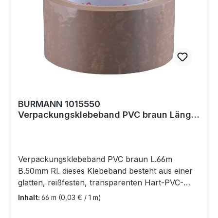
BURMANN 1015550
Verpackungsklebeband PVC braun Länge
66 m Breite 50 mm
Verpackungsklebeband PVC braun L.66m
B.50mm Rl. dieses Klebeband besteht aus einer
glatten, reißfesten, transparenten Hart-PVC-
Folie, die einseitig mit einem
Inhalt:
66 m
(0,03 € / 1 m)
Naturkautschukkleber beschichtet ist · zum
schnellen und rationellen Verpacken von