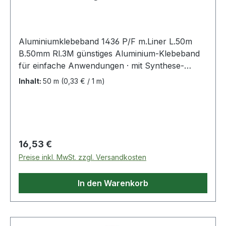
Aluminiumklebeband 1436 P/F m.Liner L.50m
B.50mm Rl.3M günstiges Aluminium-Klebeband
für einfache Anwendungen · mit Synthese-
Kautschuk-Klebstoff und einer leicht zu
Inhalt:
50 m
(0,33 € / 1 m)
entfernenden Schutzabdeckung zur Abdichtung
und Isolation in der Bauindustrie sowie in der
Klimatechnik · gute Anschmiegsamkeit durch
dünnes Trägermaterial · temperaturbeständig
von -25 °C bis +70 °C (kurzfristig bis +100 ºC) ·
Regulärer Preis:
16,53 €
schwerentflammbar nach DIN 4102 B1 Weitere
Preise inkl. MwSt. zzgl. Versandkosten
technische Eigenschaften: · Temperaturbereich:
-25 bis +70°C · Trägerart: Aluminiumfolie ·
In den Warenkorb
Gesamtdicke: 0,075mm · Zulassung: DIN-4102:
B1