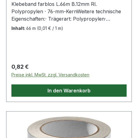
Klebeband farblos L.66m B.12mm Rl.
Polypropylen · 76-mm-KernWeitere technische
Eigenschaften:· Trägerart: Polypropylen·
Kernloch-Ø: 76mm· Gesamtdicke: 0,047mm·
Inhalt:
66 m
(0,01 € / 1 m)
Reißkraft: 110 N/25 mmkg· Klebkraft: 5,75
N/25mm
Regulärer Preis:
0,82 €
Preise inkl. MwSt. zzgl. Versandkosten
In den Warenkorb