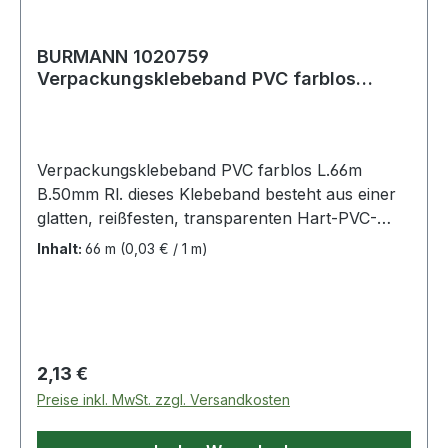
BURMANN 1020759
Verpackungsklebeband PVC farblos
Länge 66 m Breite 50 mm
Verpackungsklebeband PVC farblos L.66m
B.50mm Rl. dieses Klebeband besteht aus einer
glatten, reißfesten, transparenten Hart-PVC-
Folie, die einseitig mit einem
Inhalt:
66 m
(0,03 € / 1 m)
Naturkautschukkleber beschichtet ist · zum
schnellen und rationellen Verpacken von
Kartonagen · leise abrollendWeitere technische
Eigenschaften:· Klebmasse: Kautschuk·
Trägerart: PVC-Folie· Gesamtdicke: 0,053mm·
Regulärer Preis:
2,13 €
Reißkraft: 125 (25 mm)N· Klebkraft: 4,75 (25
Preise inkl. MwSt. zzgl. Versandkosten
mm)N