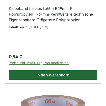
Klebeband farblos L.66m B.19mm Rl.
Polypropylen · 76-mm-KernWeitere technische
Eigenschaften:· Trägerart: Polypropylen·
Kernloch-Ø: 76mm· Gesamtdicke: 0,047mm·
Inhalt:
66 m
(0,01 € / 1 m)
Reißkraft: 110 N/25 mmkg· Klebkraft: 5,75
N/25mm
Regulärer Preis:
0,94 €
Preise inkl. MwSt. zzgl. Versandkosten
In den Warenkorb