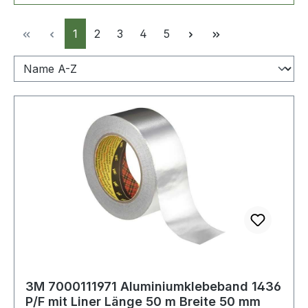
Seite
Seite
Seite
Seite
Seite
1
2
3
4
5
3M 7000111971 Aluminiumklebeband 1436
P/F mit Liner Länge 50 m Breite 50 mm