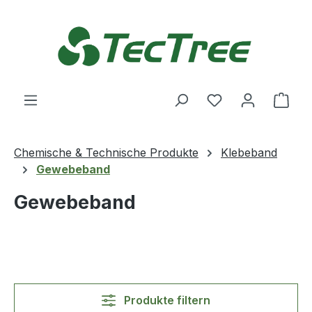
Zum Hauptinhalt springen
Du hast 0 Produ
Ware
Chemische & Technische Produkte
Klebeband
Gewebeband
Gewebeband
Produkte filtern