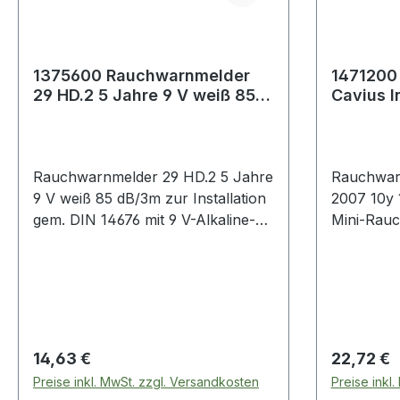
1375600 Rauchwarnmelder
1471200
29 HD.2 5 Jahre 9 V weiß 85
Cavius I
dB/3m
Jahre w
Rauchwarnmelder 29 HD.2 5 Jahre
Rauchwarn
9 V weiß 85 dB/3m zur Installation
2007 10y 
gem. DIN 14676 mit 9 V-Alkaline-
Mini-Rauc
Batterie für 5 Jahre Betrieb ·
eingebaute
einfache Bedienung durch
mit VdS Z
Multifunktionstaste für
Langzeitb
Funktionsprüfung und
Qualitätsz
Stummschaltung · Maße: ca. Ø 100
gem. DIN 
x H 35 mm · Farbe: weiß ·
Taste für 
Regulärer Preis:
Regulärer
14,63 €
22,72 €
Warnton: 85dBA Weitere
Stummscha
Preise inkl. MwSt. zzgl. Versandkosten
Preise inkl
technische Eigenschaften: · Norm:
LED - Anz