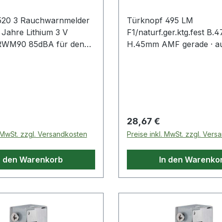
20 3 Rauchwarnmelder
Türknopf 495 LM
ahre Lithium 3 V
F1/naturf.ger.ktg.fest B
 RWM90 85dBA für den
H.45mm AMF gerade · a
n Schlafräumen,
Vierkant-Rosette · Leicht
mern, Fluren etc.
naturfarbig (F1) · kantige
eitere technische
mm Führung · passend fü
ften:· Prüfzeichen: DIN
Schlosskästen mit 8 mm 
· Norm: DIN EN 14604
Edelstahl rostfrei Schra
werden mitgeliefert ·
 Preis:
Regulärer Preis:
28,67 €
Schraubenlochabstand 6
. MwSt. zzgl. Versandkosten
Preise inkl. MwSt. zzgl. Ver
Rosette 32 x 87 x 7 mm 
47 x 45 mm · DIN links/r
n den Warenkorb
In den Warenko
Weitere technische Eigens
Schraublochabstand: 67
fest · Vierkant: 8mm