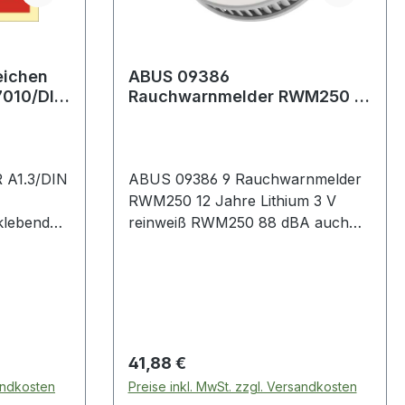
eichen
ABUS 09386
7010/DIN
Rauchwarnmelder RWM250 12
 Brandm
Jahre Lithium 3 V reinweiß
RWM250 88 dBA
 A1.3/DIN
ABUS 09386 9 Rauchwarnmelder
RWM250 12 Jahre Lithium 3 V
klebende
reinweiß RWM250 88 dBA auch
kante
Hitzewarnmelder · für den Einsatz
h neue
in Küchen, Räume mit offenen
10 und
Küchenbereichen und Ähnliches
 Weitere
etc. geeignet · der Sensor im
 · Farbe:
Inneren misst ständig die
Temperatur und meldet, ob zum
Regulärer Preis:
41,88 €
Beispiel die Pfanne oder der
sandkosten
Preise inkl. MwSt. zzgl. Versandkosten
Toaster Feuer gefangen