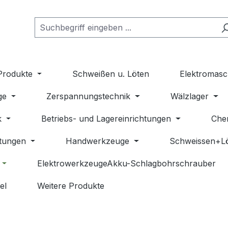
Produkte
Schweißen u. Löten
Elektromasc
ge
Zerspannungstechnik
Wälzlager
k
Betriebs- und Lagereinrichtungen
Che
stungen
Handwerkzeuge
Schweissen+L
ElektrowerkzeugeAkku-Schlagbohrschrauber
el
Weitere Produkte