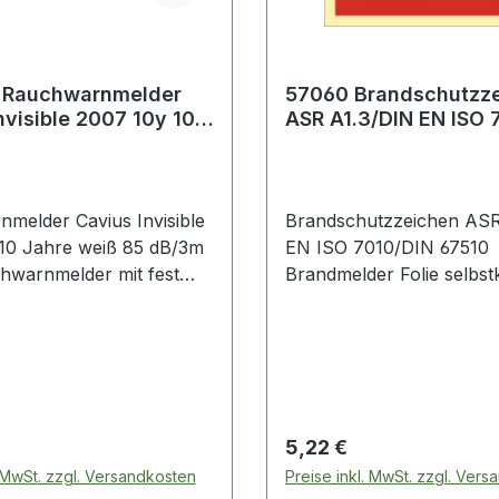
 Rauchwarnmelder
57060 Brandschutzz
nvisible 2007 10y 10
ASR A1.3/DIN EN ISO 
eiß 85 dB/3m
67510 L148xB148 mm
melder Cavius Invisible
Brandschutzzeichen ASR
10 Jahre weiß 85 dB/3m
EN ISO 7010/DIN 67510
hwarnmelder mit fest
Brandmelder Folie selbst
r 10-Jahres Batterie ·
Folie · Symbol und Licht
usatzprüfung für den
langnachleuchtend · nac
etrieb gem.
ASR A1.3/DIN EN ISO 70
eichen Q · zur Installation
DIN 67510 · Brandmelder
14676 · große, zentrale
technische Eigenschaften:
Funktionstest und
rot/weiß
 Preis:
Regulärer Preis:
5,22 €
ltung von Alarmen ·
. MwSt. zzgl. Versandkosten
Preise inkl. MwSt. zzgl. Ver
eige von Alarmen,