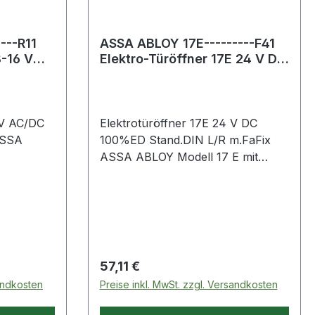
---R11
ASSA ABLOY 17E---------F41
8-16 V
Elektro-Türöffner 17E 24 V DC
inks
100%ED Standard DIN lin
 V AC/DC
Elektrotüröffner 17E 24 V DC
ASSA
100%ED Stand.DIN L/R m.FaFix
ASSA ABLOY Modell 17 E mit
le gängigen
mechanischer Dauerentriegelung
it Fafix
der Türöffnerfalle · für alle
le) ·
gängigen Schließbleche geeignet,
ntage
mit Fafix (verstellbare
erwendbar
Türöffnerfalle) · durch 180°
Weitere
gedrehte Montage DIN-rechts und
Regulärer Preis:
57,11 €
 ·
-links verwendbar · symmetrische
sandkosten
Preise inkl. MwSt. zzgl. Versandkosten
N
Bauform Weitere technische
ech - Bitte
Eigenschaften: · Aufbruchfestigkeit: