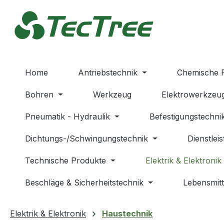
m Hauptinhalt springen
Zur Suche springen
Zur Hauptnavigation springen
Home
Antriebstechnik
Chemische 
Bohren
Werkzeug
Elektrowerkzeu
Pneumatik - Hydraulik
Befestigungstechni
Dichtungs-/Schwingungstechnik
Dienstlei
Technische Produkte
Elektrik & Elektronik
Beschläge & Sicherheitstechnik
Lebensmitt
Elektrik & Elektronik
Haustechnik