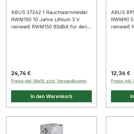
ABUS 37242 1 Rauchwarnmelder
ABUS 895
RWM150 10 Jahre Lithium 3 V
RWM90 5 J
reinweiß RWM150 85dBA für den
reinweiß
Einsatz in Schlafräumen,
Einsatz i
Kinderzimmern, Fluren,
Kinderzim
Wohnmobilen etc. geeignet ·
geeignetW
besonders langlebig durch eine 10-
Eigenscha
Jahres-BatterieWeitere technische
EN 14604
Eigenschaften:· Prüfzeichen: DIN
Regulärer Preis:
Regulärer
24,74 €
12,36 €
EN 14604 + VdS 3131· Norm: DIN
Preise inkl. MwSt. zzgl. Versandkosten
Preise inkl
EN 14604 + VdS 3131
In den Warenkorb
I