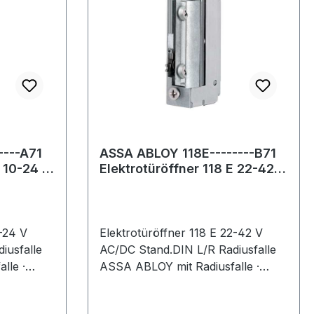
----A71
ASSA ABLOY 118E--------B71
E 10-24 V
Elektrotüröffner 118 E 22-42 V
in
AC/DC Standard DIN lin
0-24 V
Elektrotüröffner 118 E 22-42 V
iusfalle
AC/DC Stand.DIN L/R Radiusfalle
lle ·
ASSA ABLOY mit Radiusfalle ·
nerfalle) 3
Fafix (verstellbare Türöffnerfalle) 3
bel zu
mm verstellbar · kompatibel zu