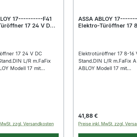
OY 17----------F41
ASSA ABLOY 17-------
Türöffner 17 24 V DC
Elektro-Türöffner 17 
Standard DIN link
AC/DC Standard DIN l
röffner 17 24 V DC
Elektrotüröffner 17 8-16
tand.DIN L/R m.FaFix
Stand.DIN L/R m.FaFix 
OY Modell 17 mit
ABLOY Modell 17 mit
attung · für alle gängigen
Basisausstattung · für al
che geeignet, mit Fafix
Schließbleche geeignet, m
are Türöffnerfalle) ·
(verstellbare Türöffnerfal
° gedrehte Montage
durch 180° gedrehte Mo
s und -links verwendbar
DIN-rechts und -links v
ische Bauform Weitere
· symmetrische Bauform 
 Preis:
Regulärer Preis:
41,88 €
 Eigenschaften: ·
technische Eigenschaften:
. MwSt. zzgl. Versandkosten
Preise inkl. MwSt. zzgl. Ver
estigkeit: 3500N
Aufbruchfestigkeit: 3500
ohne Schließblech - Bitte
Lieferung ohne Schließbl