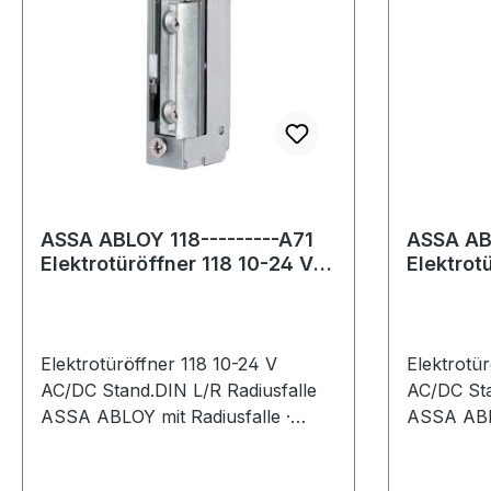
ASSA ABLOY 118---------A71
ASSA ABL
Elektrotüröffner 118 10-24 V
Elektrot
AC/DC Standard DIN links
AC/DC St
Elektrotüröffner 118 10-24 V
Elektrotü
AC/DC Stand.DIN L/R Radiusfalle
AC/DC Sta
ASSA ABLOY mit Radiusfalle ·
ASSA ABLO
Fafix (verstellbare Türöffnerfalle) 3
Fafix (ver
mm verstellbar · kompatibel zu
mm verste