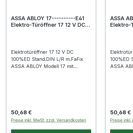
ASSA ABLOY 17----------E41
ASSA ABL
Elektro-Türöffner 17 12 V DC
Elektro-
100%ED Standard DIN link
100%ED 
Elektrotüröffner 17 12 V DC
Elektrotü
100%ED Stand.DIN L/R m.FaFix
100%ED S
ASSA ABLOY Modell 17 mit
ASSA ABL
Basisausstattung · für alle gängigen
Basisausst
Schließbleche geeignet, mit Fafix
Schließble
(verstellbare Türöffnerfalle) ·
(verstellb
durch 180° gedrehte Montage
durch 180
DIN-rechts und -links verwendbar
DIN-recht
· symmetrische Bauform Weitere
· symmetr
Regulärer Preis:
Regulärer
50,68 €
50,68 €
technische Eigenschaften: ·
technische
Preise inkl. MwSt. zzgl. Versandkosten
Preise inkl
Aufbruchfestigkeit: 3500N
Aufbruchf
Lieferung ohne Schließblech - Bitte
Lieferung 