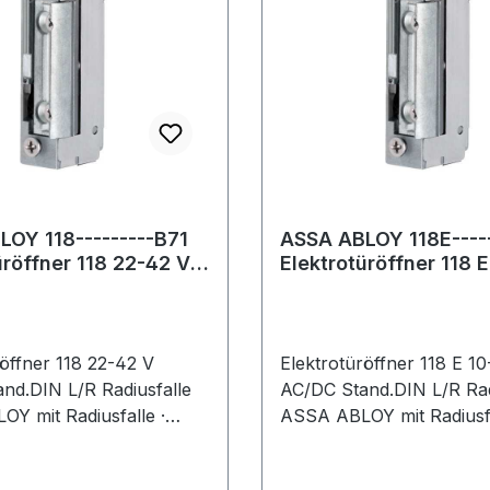
OY 118---------B71
ASSA ABLOY 118E----
üröffner 118 22-42 V
Elektrotüröffner 118 
andard DIN links
AC/DC Standard DIN l
röffner 118 22-42 V
Elektrotüröffner 118 E 1
nd.DIN L/R Radiusfalle
AC/DC Stand.DIN L/R Rad
Y mit Radiusfalle ·
ASSA ABLOY mit Radiusfa
stellbare Türöffnerfalle) 3
Fafix (verstellbare Türöff
llbar · kompatibel zu
mm verstellbar · kompati