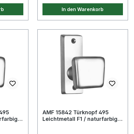
habenWeitere technische
rb
In den Warenkorb
Eigenschaften:· Prüfzeichen: Q-
Label zertifiziert durch KRIWAN
TESTZENTRUM· Norm: Q-Label
zertifiziert durch KRIWAN
TESTZENTRUM
495
AMF 15842 Türknopf 495
rfarbig
Leichtmetall F1 / naturfarbig
eite 4
gerade käntig fest / drehba