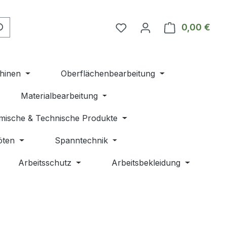
Du hast 0 Produkte auf 
0,00 €
Ware
hinen
Oberflächenbearbeitung
Materialbearbeitung
mische & Technische Produkte
öten
Spanntechnik
Arbeitsschutz
Arbeitsbekleidung