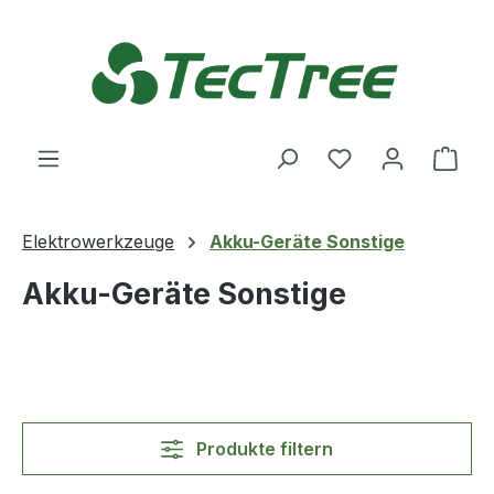
Zum Hauptinhalt springen
Du hast 0 Produ
Ware
Elektrowerkzeuge
Akku-Geräte Sonstige
Akku-Geräte Sonstige
Produkte filtern