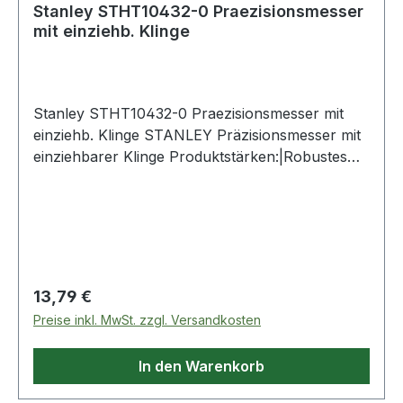
Stanley STHT10432-0 Praezisionsmesser
mit einziehb. Klinge
Stanley STHT10432-0 Praezisionsmesser mit
einziehb. Klinge STANLEY Präzisionsmesser mit
einziehbarer Klinge Produktstärken:|Robustes
Gehäuse aus Zinkdruckguss: leicht und
langlebig|Schneller Klingenwechsel ohne
Werkzeug|Extrem kompaktes Design ohne
Klingendepot für mehr Präzision beim
Schneiden|Einziehbare Klinge in vier Positionen
fixierbar, für eine Vielzahl von
Regulärer Preis:
13,79 €
Anwendungsgebieten und Schnitttiefen|Griff aus
Preise inkl. MwSt. zzgl. Versandkosten
Bi-Material für sicheres und komfortables
Arbeiten|InterLock Verbindung der Griffschalen
In den Warenkorb
für sicheren Halt der Klinge Lieferumfang:|1
Messer Weitere Produkte im Bereich