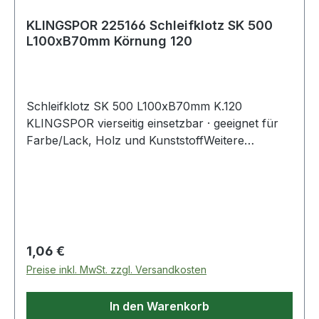
KLINGSPOR 225166 Schleifklotz SK 500
L100xB70mm Körnung 120
Schleifklotz SK 500 L100xB70mm K.120
KLINGSPOR vierseitig einsetzbar · geeignet für
Farbe/Lack, Holz und KunststoffWeitere
technische Eigenschaften:· Höhe: 25mm·
Anwendungsgebiet: Farbe/Lack/Spachtel, Holz·
Kornart: Korund· Nutzungsart: Handschliff·
Streuart: dicht· Verpackungsart: Karton
Regulärer Preis:
1,06 €
Preise inkl. MwSt. zzgl. Versandkosten
In den Warenkorb