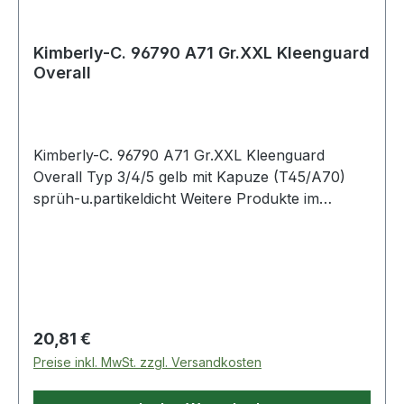
Kimberly-C. 96790 A71 Gr.XXL Kleenguard
Overall
Kimberly-C. 96790 A71 Gr.XXL Kleenguard
Overall Typ 3/4/5 gelb mit Kapuze (T45/A70)
sprüh-u.partikeldicht Weitere Produkte im
Bereich Kleenguard Overall Typ 3/4/5
Regulärer Preis:
20,81 €
Preise inkl. MwSt. zzgl. Versandkosten