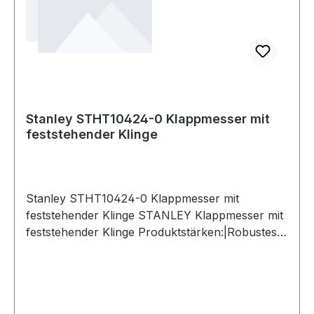
Stanley STHT10424-0 Klappmesser mit
feststehender Klinge
Stanley STHT10424-0 Klappmesser mit
feststehender Klinge STANLEY Klappmesser mit
feststehender Klinge Produktstärken:|Robustes
Gehäuse aus Aliminium: leicht und
robust|Schneller Klingenwechsel ohne
Werkzeug|Aufklappen durch einfache
Knopfbedienung, platzsparendes