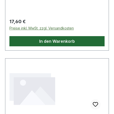
Daumenknöpfe · Gurtschneider · Schlagdorn ·
Liner-
Regulärer Preis:
17,60 €
Preise inkl. MwSt. zzgl. Versandkosten
In den Warenkorb