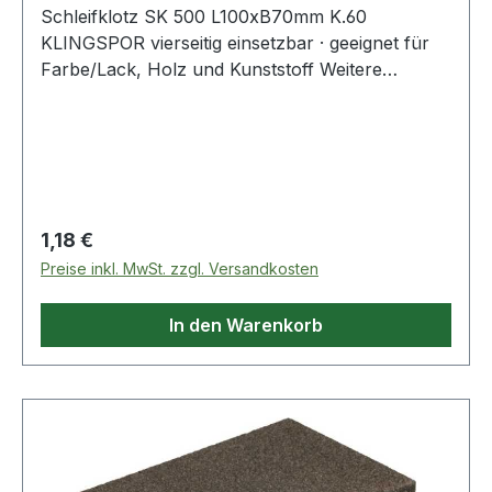
Schleifklotz SK 500 L100xB70mm K.60
KLINGSPOR vierseitig einsetzbar · geeignet für
Farbe/Lack, Holz und Kunststoff Weitere
technische Eigenschaften: · Höhe: 25mm
Regulärer Preis:
1,18 €
Preise inkl. MwSt. zzgl. Versandkosten
In den Warenkorb