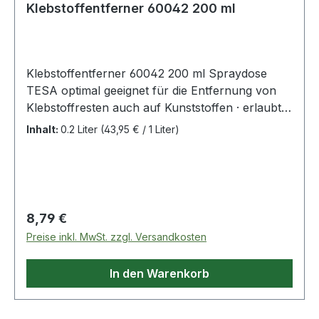
Klebstoffentferner 60042 200 ml
Klebstoffentferner 60042 200 ml Spraydose
TESA optimal geeignet für die Entfernung von
Klebstoffresten auch auf Kunststoffen · erlaubt
eine einfache Entfernung von Etikettenlabeln ·
Inhalt:
0.2 Liter
(43,95 € / 1 Liter)
verflüchtigt rückstandsfrei und hinterlässt einen
angenehmen Limonenduft Weitere technische
Eigenschaften: · Farbe: transparent · Gebinde:
Spraydose
Regulärer Preis:
8,79 €
Preise inkl. MwSt. zzgl. Versandkosten
In den Warenkorb