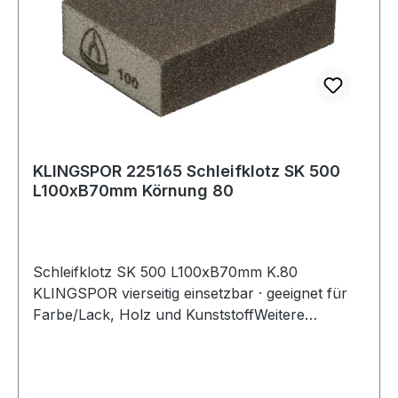
KLINGSPOR 225165 Schleifklotz SK 500
L100xB70mm Körnung 80
Schleifklotz SK 500 L100xB70mm K.80
KLINGSPOR vierseitig einsetzbar · geeignet für
Farbe/Lack, Holz und KunststoffWeitere
technische Eigenschaften:· Höhe: 25mm·
Anwendungsgebiet: Farbe/Lack/Spachtel, Holz·
Kornart: Korund· Nutzungsart: Handschliff·