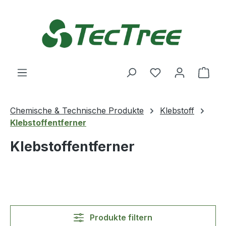
Zum Hauptinhalt springen
Du hast 0 Produ
Ware
Chemische & Technische Produkte
Klebstoff
Klebstoffentferner
Klebstoffentferner
Produkte filtern