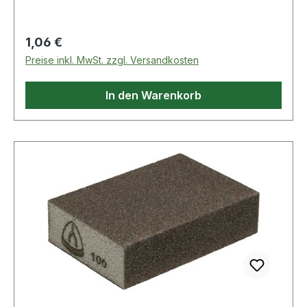
Streuart: dicht· Verpackungsart: Karton
Regulärer Preis:
1,06 €
Preise inkl. MwSt. zzgl. Versandkosten
In den Warenkorb