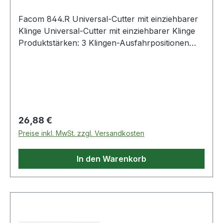
Facom 844.R Universal-Cutter mit einziehbarer
Klinge Universal-Cutter mit einziehbarer Klinge
Produktstärken: 3 Klingen-Ausfahrpositionen
Druckguss-Gehäuse als Magazin für 5 Klingen
Zamak-Gehäuse Schieber aus Zinklegierung
Weitere Produkte im Bereich Cutter
Regulärer Preis:
26,88 €
Preise inkl. MwSt. zzgl. Versandkosten
In den Warenkorb