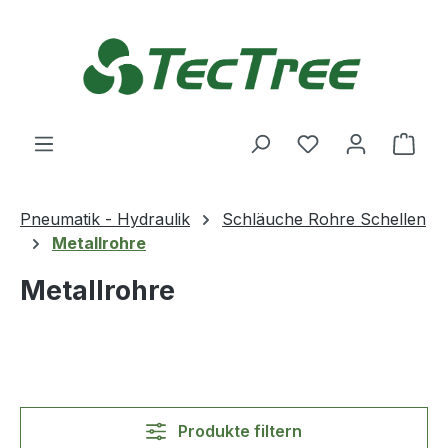
Zum Hauptinhalt springen
Du hast 0 Produ
Ware
Pneumatik - Hydraulik
Schläuche Rohre Schellen
Metallrohre
Metallrohre
Produkte filtern