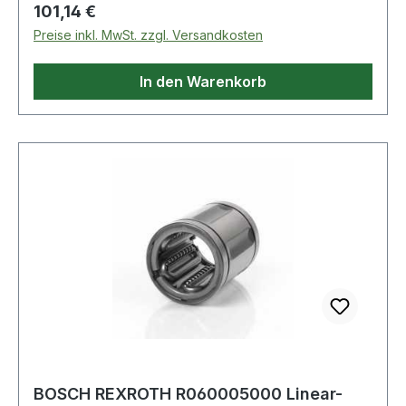
Regulärer Preis:
101,14 €
Preise inkl. MwSt. zzgl. Versandkosten
In den Warenkorb
BOSCH REXROTH R060005000 Linear-