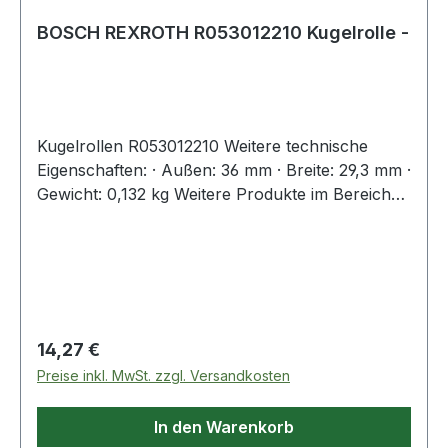
BOSCH REXROTH R053012210 Kugelrolle -
Kugelrollen R053012210 Weitere technische
Eigenschaften: · Außen: 36 mm · Breite: 29,3 mm ·
Gewicht: 0,132 kg Weitere Produkte im Bereich
Kugelrolle
Regulärer Preis:
14,27 €
Preise inkl. MwSt. zzgl. Versandkosten
In den Warenkorb