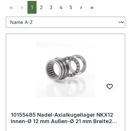
Seite
Seite
Seite
Seite
Seite
1
2
3
4
5
10155485 Nadel-Axialkugellager NKX12
Innen-Ø 12 mm Außen-Ø 21 mm Breite23
mm -20