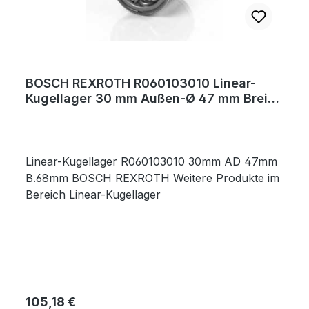
BOSCH REXROTH R060103010 Linear-
Kugellager 30 mm Außen-Ø 47 mm Breite
68 mm
Linear-Kugellager R060103010 30mm AD 47mm
B.68mm BOSCH REXROTH Weitere Produkte im
Bereich Linear-Kugellager
Regulärer Preis:
105,18 €