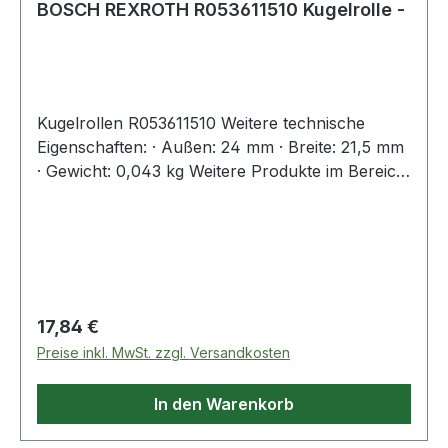
BOSCH REXROTH R053611510 Kugelrolle -
Kugelrollen R053611510 Weitere technische
Eigenschaften: · Außen: 24 mm · Breite: 21,5 mm
· Gewicht: 0,043 kg Weitere Produkte im Bereich
Kugelrolle
Regulärer Preis:
17,84 €
Preise inkl. MwSt. zzgl. Versandkosten
In den Warenkorb