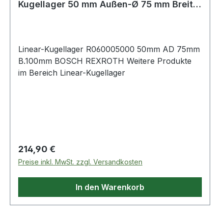
Kugellager 50 mm Außen-Ø 75 mm Breite
100 mm
Linear-Kugellager R060005000 50mm AD 75mm
B.100mm BOSCH REXROTH Weitere Produkte
im Bereich Linear-Kugellager
Regulärer Preis:
214,90 €
Preise inkl. MwSt. zzgl. Versandkosten
In den Warenkorb