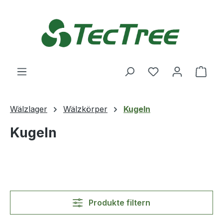
Zum Hauptinhalt springen
Du hast 0 Produ
Ware
Wälzlager
Wälzkörper
Kugeln
Kugeln
Produkte filtern