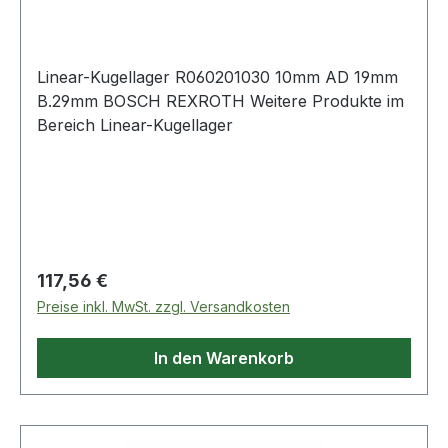
29 mm
Linear-Kugellager R060201030 10mm AD 19mm
B.29mm BOSCH REXROTH Weitere Produkte im
Bereich Linear-Kugellager
Regulärer Preis:
117,56 €
Preise inkl. MwSt. zzgl. Versandkosten
In den Warenkorb