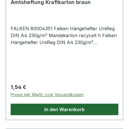
Amtsheftung Kraftkarton braun
FALKEN 80004351 Falken Hängehefter UniReg
DIN A4 230g/m² Manilakarton recycelt h Falken
Hängehefter UniReg DIN A4 230g/m²
Manilakarton · recycelt hellbraun
Regulärer Preis:
1,54 €
Preise inkl. MwSt. zzgl. Versandkosten
In den Warenkorb