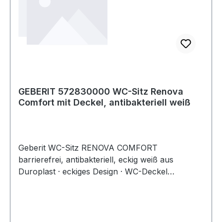
GEBERIT 572830000 WC-Sitz Renova
Comfort mit Deckel, antibakteriell weiß
Geberit WC-Sitz RENOVA COMFORT
barrierefrei, antibakteriell, eckig weiß aus
Duroplast · eckiges Design · WC-Deckel
überlappend · Befestigung von unten ·
Scharnierwelle aus Edelstahl durchgehend ·
schräge · in die keramische Fase der WC-
Keramik hineinragende Puffer gegen seitliches