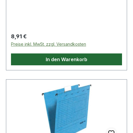
St./Pack.
Regulärer Preis:
8,91 €
Preise inkl. MwSt. zzgl. Versandkosten
In den Warenkorb