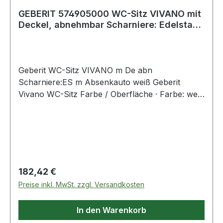
GEBERIT 574905000 WC-Sitz VIVANO mit
Deckel, abnehmbar Scharniere: Edelstahl,
mi
Geberit WC-Sitz VIVANO m De abn
Scharniere:ES m Absenkauto weiß Geberit
Vivano WC-Sitz Farbe / Oberfläche · Farbe: weiß
· Oberfläche: glänzendTechnische Eigenschaften
· Werkstoff: Duroplast · Befestigungsabstand:
15,5 cm · Form: rund · Absenkautomatik: ja ·
Befestigung: von oben · Scharnierwerkstoff:
Edelstahl Weitere
Regulärer Preis:
182,42 €
Preise inkl. MwSt. zzgl. Versandkosten
In den Warenkorb