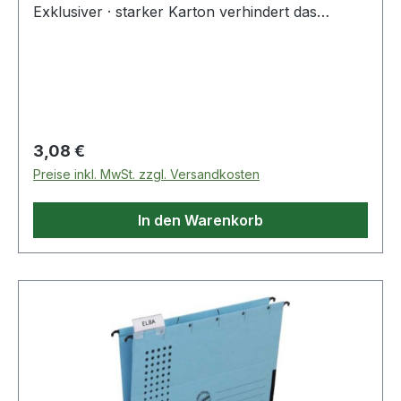
Exklusiver · starker Karton verhindert das
Ausreißen des Kartons bei intensivem Gebrauch.
Komfortsichtreiter mit aufklappbarer Rückwand
und auswechselbarem Beschriftungsschildchen.
Schlitzstanzung für Einhängeheftstreifen
100551905. Extrem steife Metallhängeschienen
mit pulverbeschichteten Enden.
Regulärer Preis:
3,08 €
Preise inkl. MwSt. zzgl. Versandkosten
In den Warenkorb