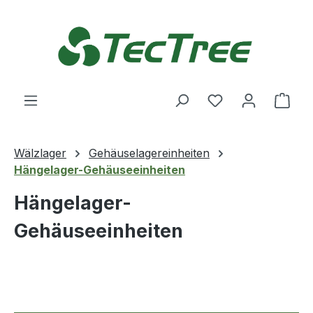
Zum Hauptinhalt springen
Du hast 0 Produ
Ware
Wälzlager
Gehäuselagereinheiten
Hängelager-Gehäuseeinheiten
Hängelager-
Gehäuseeinheiten