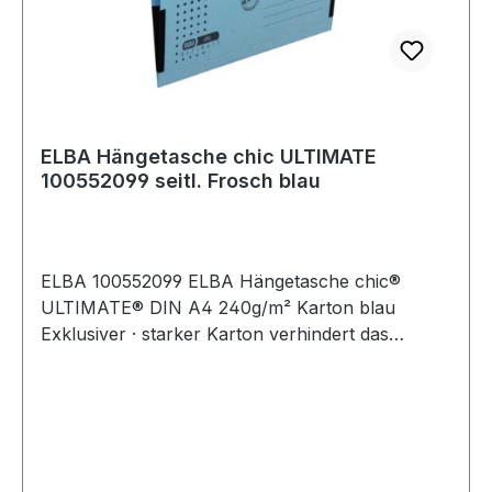
ELBA Hängetasche chic ULTIMATE
100552099 seitl. Frosch blau
ELBA 100552099 ELBA Hängetasche chic®
ULTIMATE® DIN A4 240g/m² Karton blau
Exklusiver · starker Karton verhindert das
Ausreißen des Kartons bei intensivem Gebrauch.
Komfortsichtreiter mit aufklappbarer Rückwand
und auswechselbarem Beschriftungsschildchen.
Schlitzstanzung für Einhängeheftstreifen
100551905. Extrem steife Metallhängeschienen
mit pulverbeschichteten Enden.