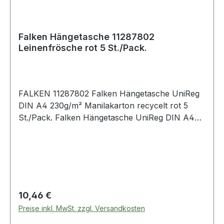
Falken Hängetasche 11287802
Leinenfrösche rot 5 St./Pack.
FALKEN 11287802 Falken Hängetasche UniReg
DIN A4 230g/m² Manilakarton recycelt rot 5
St./Pack. Falken Hängetasche UniReg DIN A4
230g/m² Manilakarton · recycelt naturbraun 5
St./Pack.
Regulärer Preis:
10,46 €
Preise inkl. MwSt. zzgl. Versandkosten