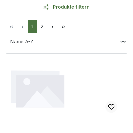
Produkte filtern
Seite
Seite
1
2