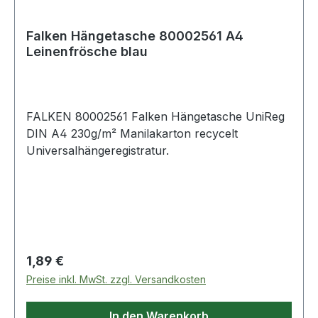
Falken Hängetasche 80002561 A4
Leinenfrösche blau
FALKEN 80002561 Falken Hängetasche UniReg
DIN A4 230g/m² Manilakarton recycelt
Universalhängeregistratur.
Regulärer Preis:
1,89 €
Preise inkl. MwSt. zzgl. Versandkosten
In den Warenkorb