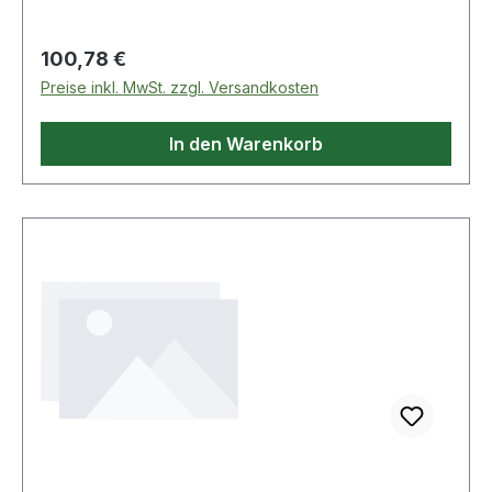
Verrutschen des WC-Sitzes · inkl. Ausgleichsp
Regulärer Preis:
100,78 €
Preise inkl. MwSt. zzgl. Versandkosten
In den Warenkorb