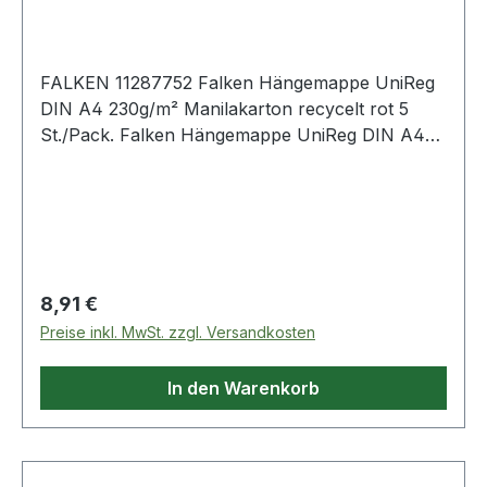
FALKEN 11287752 Falken Hängemappe UniReg
DIN A4 230g/m² Manilakarton recycelt rot 5
St./Pack. Falken Hängemappe UniReg DIN A4
230g/m² Manilakarton · recycelt naturbraun 5
St./Pack.
Regulärer Preis:
8,91 €
Preise inkl. MwSt. zzgl. Versandkosten
In den Warenkorb