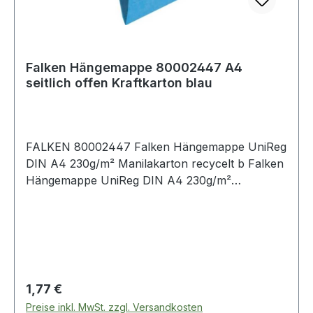
Falken Hängemappe 80002447 A4
seitlich offen Kraftkarton blau
FALKEN 80002447 Falken Hängemappe UniReg
DIN A4 230g/m² Manilakarton recycelt b Falken
Hängemappe UniReg DIN A4 230g/m²
Manilakarton · recycelt rot
Regulärer Preis:
1,77 €
Preise inkl. MwSt. zzgl. Versandkosten