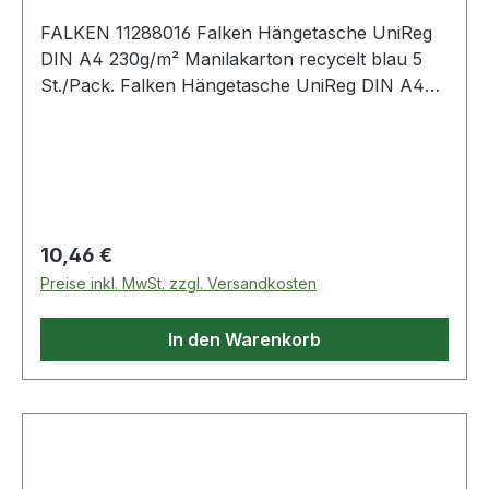
FALKEN 11288016 Falken Hängetasche UniReg
DIN A4 230g/m² Manilakarton recycelt blau 5
St./Pack. Falken Hängetasche UniReg DIN A4
230g/m² Manilakarton · recycelt naturbraun 5
St./Pack.
Regulärer Preis:
10,46 €
Preise inkl. MwSt. zzgl. Versandkosten
In den Warenkorb