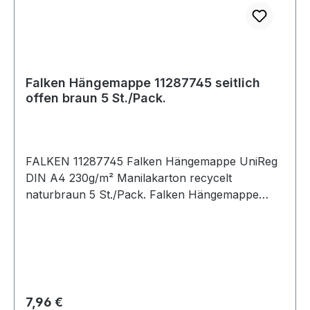
Falken Hängemappe 11287745 seitlich
offen braun 5 St./Pack.
FALKEN 11287745 Falken Hängemappe UniReg
DIN A4 230g/m² Manilakarton recycelt
naturbraun 5 St./Pack. Falken Hängemappe
UniReg DIN A4 230g/m² Manilakarton · recycelt
naturbraun 5 St./Pack.
Regulärer Preis:
7,96 €