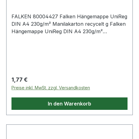
FALKEN 80004427 Falken Hängemappe UniReg
DIN A4 230g/m² Manilakarton recycelt g Falken
Hängemappe UniReg DIN A4 230g/m²
Manilakarton · recycelt rot
Regulärer Preis:
1,77 €
Preise inkl. MwSt. zzgl. Versandkosten
In den Warenkorb