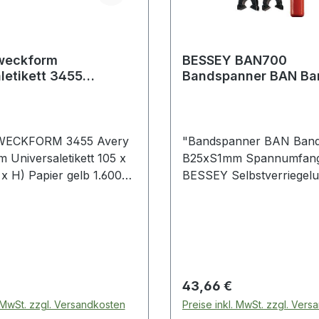
weckform
BESSEY BAN700
letikett 3455
Bandspanner BAN Ba
m gelb 1600
B25xS1mm Spannumfa
.
7 m
WECKFORM 3455 Avery
"Bandspanner BAN Ban
 Universaletikett 105 x
B25xS1mm Spannumfang
x H) Papier gelb 1.600
BESSEY Selbstverriegel
eim
Spannen · stufenlos hoh
 · Kennzeichnen und
auf Gehrungen · überset
ehr Überblick und
beidseitiger Bandeinzug in
durch Verwendung von
Varioecken · gewobenes
tiketten. Farben fallen
Spezialband aus Polyeste
leichtern die
einer Reißfestigkeit von 
 Preis:
Regulärer Preis:
43,66 €
ng. Ideal zur farbigen
· durch integrierte Aufro
. MwSt. zzgl. Versandkosten
Preise inkl. MwSt. zzgl. Ver
hnung von Dokumenten ·
kein ""Bandsalat"""