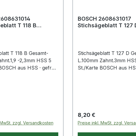
608631014
BOSCH 2608631017
eblatt T 118 B
Stichsägeblatt T 127 
änge 92 mm
Gesamtlänge 100 mm
ung 1,9 -2,3 m
Zahnteilung 3 mm HS
blatt T 118 B Gesamt-
Stichsägeblatt T 127 D G
hnt.1,9 -2,3mm HSS 5
L.100mm Zahnt.3mm HS
 BOSCH aus HSS · gefräst
St./Karte BOSCH aus HSS
atz in härteren
· zum Einsatz in härteren
n wie Metall, Aluminium
Materialien wie Metall, 
etall · passend für
und Buntmetall · passend
n der Fabrikate Bosch,
Stichsägen der Fabrikate
stool, Flex, Makita,
DeWalt, Festool, Flex, Ma
Metabo
 Preis:
Regulärer Preis:
8,20 €
. MwSt. zzgl. Versandkosten
Preise inkl. MwSt. zzgl. Ver