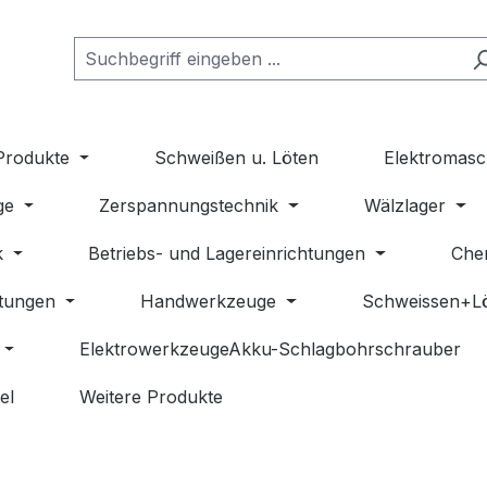
Produkte
Schweißen u. Löten
Elektromasc
ge
Zerspannungstechnik
Wälzlager
k
Betriebs- und Lagereinrichtungen
Che
stungen
Handwerkzeuge
Schweissen+L
ElektrowerkzeugeAkku-Schlagbohrschrauber
el
Weitere Produkte