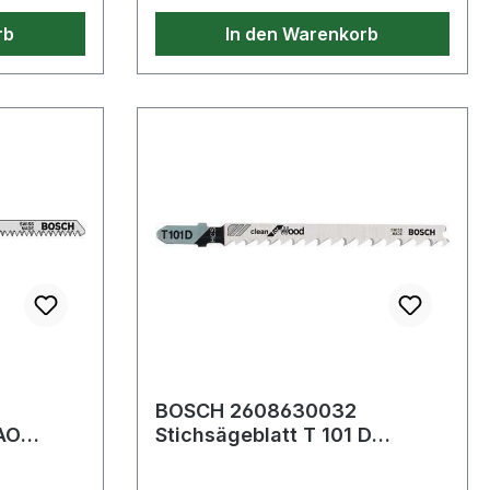
rb
In den Warenkorb
BOSCH 2608630032
 AO
Stichsägeblatt T 101 D
Gesamtlänge 100 mm
HC
Zahnteilung 4-5,2 mm