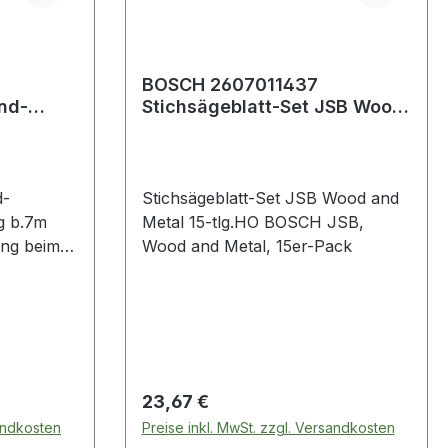
BOSCH 2607011437
nd-
Stichsägeblatt-Set JSB Wood
ng bis
and Metal 15-teilig Holz
d-
Stichsägeblatt-Set JSB Wood and
 b.7m
Metal 15-tlg.HO BOSCH JSB,
ung beim
Wood and Metal, 15er-Pack
er Druck
zter
kl. vier
r mit
ca. 5000 N
Regulärer Preis:
23,67 €
llmechanik
sandkosten
Preise inkl. MwSt. zzgl. Versandkosten