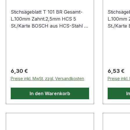
Stichsägeblatt T 101 BR Gesamt-
Stichsäge
L.100mm Zahnt.2,5mm HCS 5
L.100mm 
St./Karte BOSCH aus HCS-Stahl ·
St./Karte
zum Einsatz in weichen Materialien
zum Einsa
wie Holz, Holzfaserplatten,
wie Holz, 
Kunststoffe etc. · passend für
Kunststoff
Stichsägen der Fabrikate Bosch,
Stichsäge
DeWalt, Festool, Flex, Makita,
DeWalt, Fe
Metabo, Milwaukee, AEG
Metabo, 
Regulärer Preis:
Regulärer
6,30 €
6,53 €
Preise inkl. MwSt. zzgl. Versandkosten
Preise inkl
In den Warenkorb
I