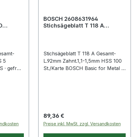
BOSCH 2608631964
D
Stichsägeblatt T 118 A
Gesamtlänge 92 mm
S
Zahnteilung 1,1-1,5 mm
esamt-
Stichsägeblatt T 118 A Gesamt-
S 5
L.92mm Zahnt.1,1-1,5mm HSS 100
 · gefräst
St./Karte BOSCH Basic for Metal ·
für gerade Schnitte in Metall ·
Aluminium
Stichsägen mit T-Schaft-Aufnahme
 für
· Einnockenschaft
 Bosch,
kita,
Regulärer Preis:
89,36 €
sandkosten
Preise inkl. MwSt. zzgl. Versandkosten