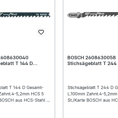
2608630040
BOSCH 2608630058
eblatt T 144 D
Stichsägeblatt T 244
änge 100 mm
Gesamtlänge 100 mm
lung 4-5,2 mm
Zahnteilung 4-5,2 m
blatt T 144 D Gesamt-
Stichsägeblatt T 244 D 
Zahnt.4-5,2mm HCS 5
L.100mm Zahnt.4-5,2mm
 BOSCH aus HCS-Stahl ·
St./Karte BOSCH aus HCS
tz in weichen Materialien
zum Einsatz in weichen M
Holzfaserplatten,
wie Holz, Holzfaserplatt