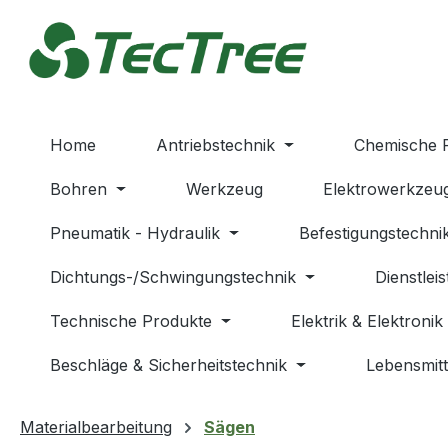
m Hauptinhalt springen
Zur Suche springen
Zur Hauptnavigation springen
Home
Antriebstechnik
Chemische 
Bohren
Werkzeug
Elektrowerkzeu
Pneumatik - Hydraulik
Befestigungstechni
Dichtungs-/Schwingungstechnik
Dienstlei
Technische Produkte
Elektrik & Elektronik
Beschläge & Sicherheitstechnik
Lebensmitt
Materialbearbeitung
Sägen