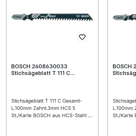
BOSCH 2608630033
BOSCH 
Stichsägeblatt T 111 C
Stichsäg
Gesamtlänge 100 mm
Gesamtl
Zahnteilung 3 mm HCS
Zahntei
Stichsägeblatt T 111 C Gesamt-
Stichsäge
L.100mm Zahnt.3mm HCS 5
L.100mm 
St./Karte BOSCH aus HCS-Stahl ·
St./Karte
zum Einsatz in weichen Materialien
zum Einsa
wie Holz, Holzfaserplatten,
wie Holz, 