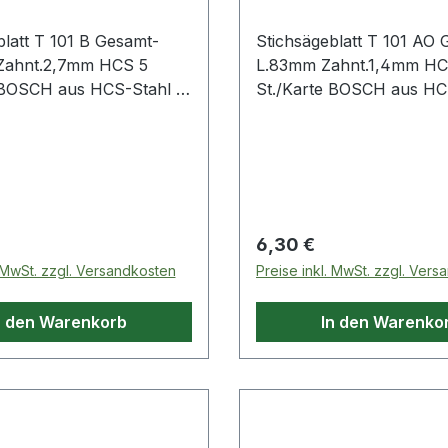
blatt T 101 B Gesamt-
Stichsägeblatt T 101 AO 
Zahnt.2,7mm HCS 5
L.83mm Zahnt.1,4mm HC
 BOSCH aus HCS-Stahl ·
St./Karte BOSCH aus HCS
tz in weichen Materialien
zum Einsatz in weichen M
Holzfaserplatten,
wie Holz, Holzfaserplatt
e etc. · passend für
Kunststoffe etc. · passen
n der Fabrikate Bosch,
Stichsägen der Fabrikate
stool, Flex, Makita,
DeWalt, Festool, Flex, Ma
Milwaukee, AEG
Metabo, Milwaukee, AE
 Preis:
Regulärer Preis:
6,30 €
. MwSt. zzgl. Versandkosten
Preise inkl. MwSt. zzgl. Ver
n den Warenkorb
In den Warenko