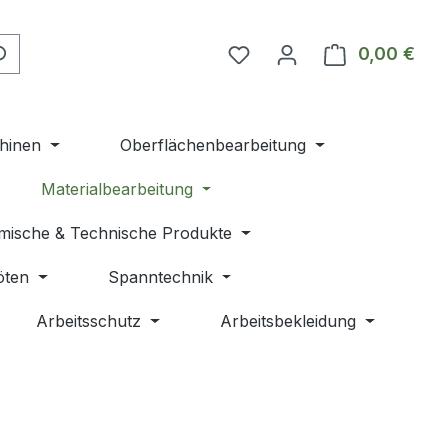
Du hast 0 Produkte auf 
0,00 €
Ware
hinen
Oberflächenbearbeitung
Materialbearbeitung
mische & Technische Produkte
öten
Spanntechnik
Arbeitsschutz
Arbeitsbekleidung