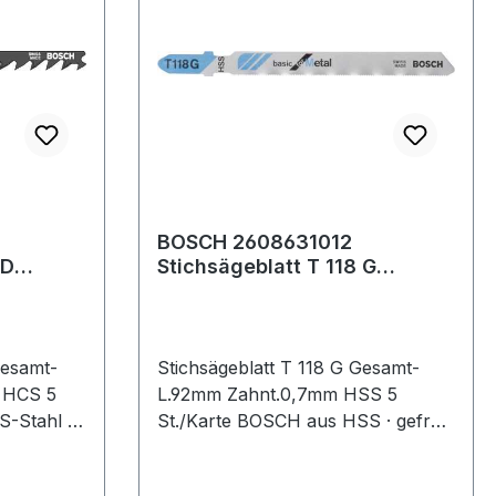
BOSCH 2608631012
 D
Stichsägeblatt T 118 G
Gesamtlänge 92 mm
m
Zahnteilung 0,7 mm HSS
Gesamt-
Stichsägeblatt T 118 G Gesamt-
 HCS 5
L.92mm Zahnt.0,7mm HSS 5
-Stahl ·
St./Karte BOSCH aus HSS · gefräst
aterialien
· zum Einsatz in härteren
en,
Materialien wie Metall, Aluminium