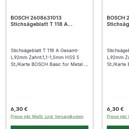
BOSCH 2608631013
BOSCH 2
Stichsägeblatt T 118 A
Stichsäg
Gesamtlänge 92 mm
Gesamtl
Zahnteilung 1,1-1,5 mm
Zahnteil
Stichsägeblatt T 118 A Gesamt-
Stichsäge
L.92mm Zahnt.1,1-1,5mm HSS 5
L.92mm Za
St./Karte BOSCH Basic for Metal ·
St./Karte
für gerade Schnitte in Metall ·
· zum Eins
Stichsägen mit T-Schaft-Aufnahme
Materialie
· Einnockenschaft
und Buntm
Stichsäge
DeWalt, Fe
Metabo
Regulärer Preis:
Regulärer
6,30 €
6,30 €
Preise inkl. MwSt. zzgl. Versandkosten
Preise inkl