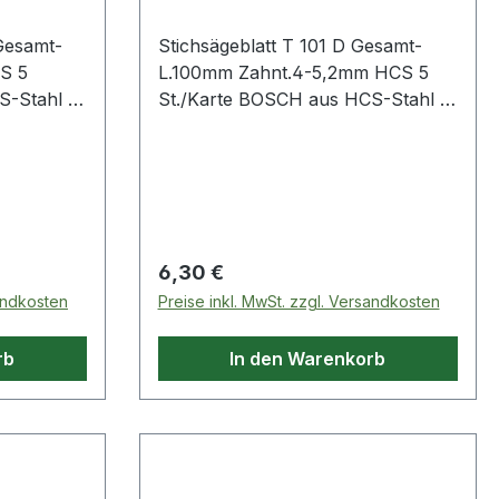
Gesamt-
Stichsägeblatt T 101 D Gesamt-
S 5
L.100mm Zahnt.4-5,2mm HCS 5
-Stahl ·
St./Karte BOSCH aus HCS-Stahl ·
aterialien
zum Einsatz in weichen Materialien
en,
wie Holz, Holzfaserplatten,
d für
Kunststoffe etc. · passend für
 Bosch,
Stichsägen der Fabrikate Bosch,
kita,
DeWalt, Festool, Flex, Makita,
G
Metabo, Milwaukee, AEG
Regulärer Preis:
6,30 €
sandkosten
Preise inkl. MwSt. zzgl. Versandkosten
rb
In den Warenkorb