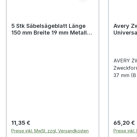
5 Stk Säbelsägeblatt Länge
Avery Z
150 mm Breite 19 mm Metall
Universa
Zahnteilung TPI 24 1 mm
105x37m
St./Pack
AVERY Z
Zweckform
37 mm (B 
Etik./Pack. Praktische Helfer b
Sortieren
Ordnen. M
Ordnung 
farbigen E
auf und er
Regulärer Preis:
Regulärer
11,35 €
65,20 €
Orientieru
Preise inkl. MwSt. zzgl. Versandkosten
Preise inkl
Kennzeic