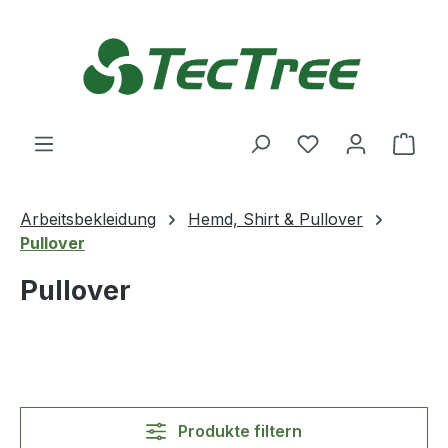
Zum Hauptinhalt springen
Du hast 0 Produ
Ware
Arbeitsbekleidung
Hemd, Shirt & Pullover
Pullover
Pullover
Produkte filtern