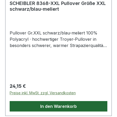
SCHEIBLER 8368-XXL Pullover Größe XXL
schwarz/blau-meliert
Pullover Gr.XXL schwarz/blau-meliert 100%
Polyacryl · hochwertiger Troyer-Pullover in
besonders schwerer, warmer Strapazierqualität ·
mit Troyerkragen · sportlicher Kragen in
attraktiver Kontrastfarbe
Regulärer Preis:
24,15 €
Preise inkl. MwSt. zzgl. Versandkosten
In den Warenkorb