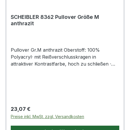
SCHEIBLER 8362 Pullover Größe M
anthrazit
Pullover Gr.M anthrazit Oberstoff: 100%
Polyacryl· mit Reißverschlusskragen in
attraktiver Kontrastfarbe, hoch zu schließen ·
hochwertiger Troyer-Pullover in besonders
schwerer, warmer Strapazierqualität
(Perlfangstrick)
Regulärer Preis:
23,07 €
Preise inkl. MwSt. zzgl. Versandkosten