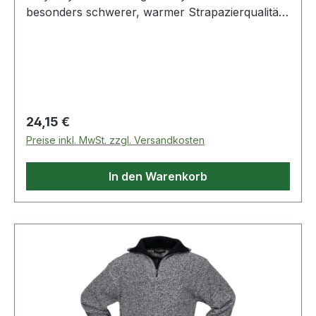
besonders schwerer, warmer Strapazierqualität ·
mit Troyerkragen · sportlicher Kragen in
attraktiver Kontrastfarbe
Regulärer Preis:
24,15 €
Preise inkl. MwSt. zzgl. Versandkosten
In den Warenkorb