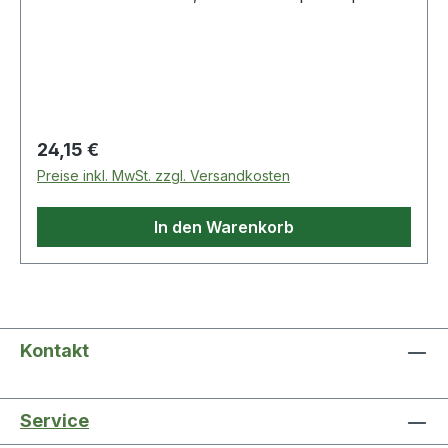
mit Troyerkragen · sportlicher Kragen in
attraktiver Kontrastfarbe
Regulärer Preis:
24,15 €
Preise inkl. MwSt. zzgl. Versandkosten
In den Warenkorb
Kontakt
Service