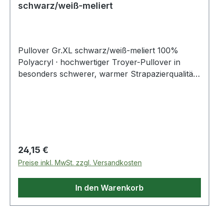
schwarz/weiß-meliert
Pullover Gr.XL schwarz/weiß-meliert 100%
Polyacryl · hochwertiger Troyer-Pullover in
besonders schwerer, warmer Strapazierqualität ·
mit Troyerkragen · sportlicher Kragen in
attraktiver Kontrastfarbe
Regulärer Preis:
24,15 €
Preise inkl. MwSt. zzgl. Versandkosten
In den Warenkorb