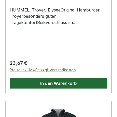
HUMMEL, Troyer, ElyseeOriginal Hamburger-
Troyerbesonders guter
TragekomfortReißverschluss im
Vorderteildoppelter Kragenverdeckter
Reißverschlussdoppelte Bündchen9' Gauge
(Mittelstrick)Material: 50% Schurwolle, 50%
PolyacrylFarbe: MarineGr. M Weitere Produkte
im Bereich Troyer
Regulärer Preis:
23,67 €
Preise inkl. MwSt. zzgl. Versandkosten
In den Warenkorb