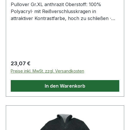
Pullover Gr.XL anthrazit Oberstoff: 100%
Polyacryl· mit Reißverschlusskragen in
attraktiver Kontrastfarbe, hoch zu schließen ·
hochwertiger Troyer-Pullover in besonders
schwerer, warmer Strapazierqualität
(Perlfangstrick)
Regulärer Preis:
23,07 €
Preise inkl. MwSt. zzgl. Versandkosten
In den Warenkorb