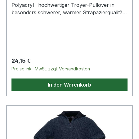
Polyacryl · hochwertiger Troyer-Pullover in
besonders schwerer, warmer Strapazierqualität ·
mit Troyerkragen · sportlicher Kragen in
attraktiver Kontrastfarbe
Regulärer Preis:
24,15 €
Preise inkl. MwSt. zzgl. Versandkosten
In den Warenkorb