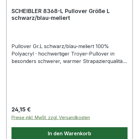
SCHEIBLER 8368-L Pullover Größe L
schwarz/blau-meliert
Pullover Gr.L schwarz/blau-meliert 100%
Polyacryl · hochwertiger Troyer-Pullover in
besonders schwerer, warmer Strapazierqualität ·
mit Troyerkragen · sportlicher Kragen in
attraktiver Kontrastfarbe
Regulärer Preis:
24,15 €
Preise inkl. MwSt. zzgl. Versandkosten
In den Warenkorb