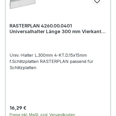
RASTERPLAN 4260.00.0401
Universalhalter Länge 300 mm Vierkant Ø
15 x 15 mm für
Univ.-Halter L.300mm 4-KT.D.15x15mm
f.Schlitzplatten RASTERPLAN passend für
Schlitzplatten
Regulärer Preis:
16,29 €
Preise inkl. MwSt. zzgl. Versandkosten