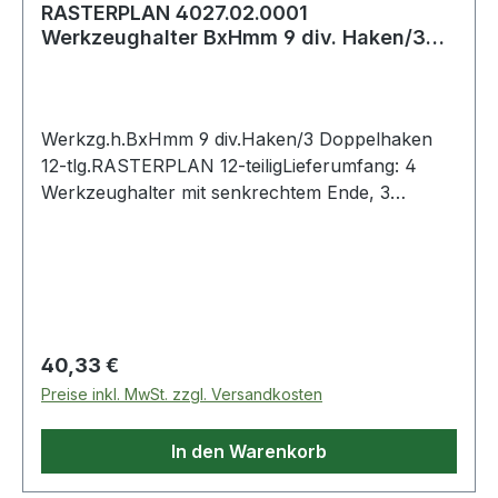
RASTERPLAN 4027.02.0001
Werkzeughalter BxHmm 9 div. Haken/3
Doppelhaken 12-tlg.
Werkzg.h.BxHmm 9 div.Haken/3 Doppelhaken
12-tlg.RASTERPLAN 12-teiligLieferumfang: 4
Werkzeughalter mit senkrechtem Ende, 3
doppelte Werkzeughalter, 1 Zangenhalter, 1
Maschinenhalter, 3 Werkzeughalter mit
schrägem EndeWeitere technische
Eigenschaften:· Inhalt: 12-tlg.
Regulärer Preis:
40,33 €
Preise inkl. MwSt. zzgl. Versandkosten
In den Warenkorb