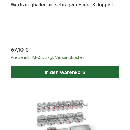
Werkzeughalter mit schrägem Ende, 3 doppelte
Werkzeughalter, 1 Werkzeugklemme , 1
Schraubendreherhalter, 1
Schraubenschlüsselhalter, 1
MaschinenhalterWeitere technische
Eigenschaften:· Inhalt: 15-tlg.
Regulärer Preis:
67,10 €
Preise inkl. MwSt. zzgl. Versandkosten
In den Warenkorb