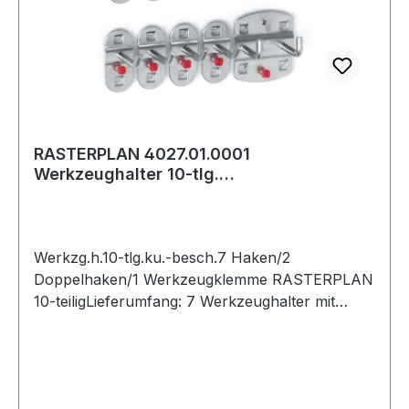
RASTERPLAN 4027.01.0001
Werkzeughalter 10-tlg.
kunststoffbeschichtet 7 Haken/2
Werkzg.h.10-tlg.ku.-besch.7 Haken/2
Doppelhaken/1 Werkzeugklemme RASTERPLAN
10-teiligLieferumfang: 7 Werkzeughalter mit
schrägem Ende, 2 doppelte Werkzeughalter, 1
WerkzeugklemmeWeitere technische
Eigenschaften:· Inhalt: 10-tlg.