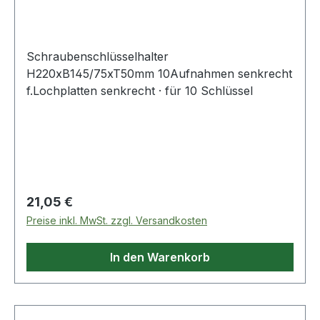
H220xB145/75xT50mm 10 Aufnahme
Schraubenschlüsselhalter
H220xB145/75xT50mm 10Aufnahmen senkrecht
f.Lochplatten senkrecht · für 10 Schlüssel
Regulärer Preis:
21,05 €
Preise inkl. MwSt. zzgl. Versandkosten
In den Warenkorb