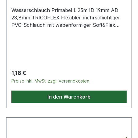
Wasserschlauch Primabel L.25m ID 19mm AD
23,8mm TRICOFLEX Flexibler mehrschichtiger
PVC-Schlauch mit wabenförmiger Soft&Flex
Struktur · Festigkeitsträger: Trikot Gewebe
Decke: Weich-PVC, sehr gute UV-Beständigkeit
Seele: Weich-PVC Temperaturbereich: -15 bis
+60 °C Einsatzbereiche: Agrarindustrie,
Bauindustrie, Garten- und Landschaftsbau,
Landwirtschaft Anwendung: Bewässerung,
Regulärer Preis:
1,18 €
Reinigung Weitere technische Eigenschaften: ·
Preise inkl. MwSt. zzgl. Versandkosten
Biegeradius: 200mm · Aggregatzustand: Flüssig
In den Warenkorb