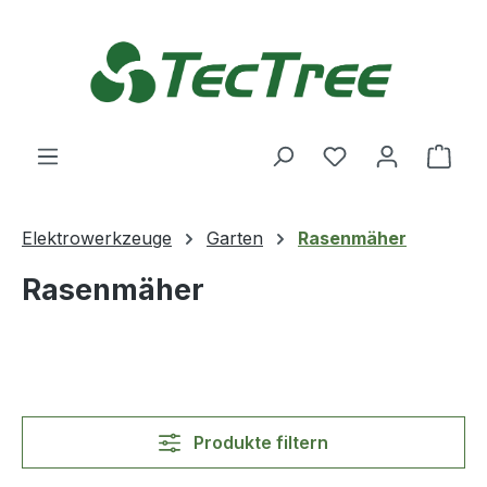
Zum Hauptinhalt springen
Du hast 0 Produ
Ware
Elektrowerkzeuge
Garten
Rasenmäher
Rasenmäher
Produkte filtern