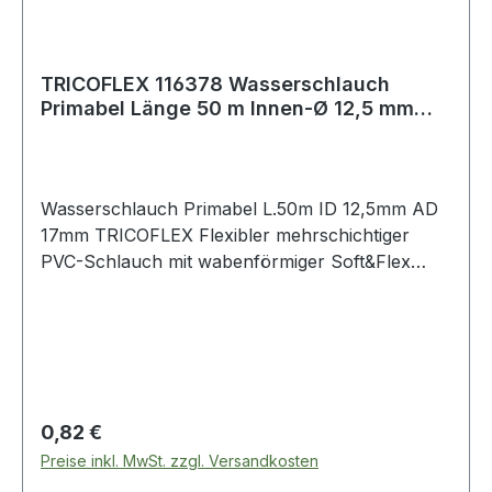
TRICOFLEX 116378 Wasserschlauch
Primabel Länge 50 m Innen-Ø 12,5 mm
Außen-Ø 17 m
Wasserschlauch Primabel L.50m ID 12,5mm AD
17mm TRICOFLEX Flexibler mehrschichtiger
PVC-Schlauch mit wabenförmiger Soft&Flex
Struktur · Festigkeitsträger: Trikot Gewebe
Decke: Weich-PVC, sehr gute UV-Beständigkeit
Seele: Weich-PVC Temperaturbereich: -15 bis
+60 °C Einsatzbereiche: Agrarindustrie,
Bauindustrie, Garten- und Landschaftsbau,
Landwirtschaft Anwendung: Bewässerung,
Regulärer Preis:
0,82 €
Reinigung Weitere technische Eigenschaften: ·
Preise inkl. MwSt. zzgl. Versandkosten
Biegeradius: 140mm · Aggregatzustand: Flüssig