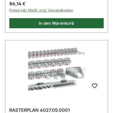
Eigenschaften:· Inhalt: 18-tlg.
Regulärer Preis:
86,14 €
Preise inkl. MwSt. zzgl. Versandkosten
In den Warenkorb
RASTERPLAN 4027.05.0001