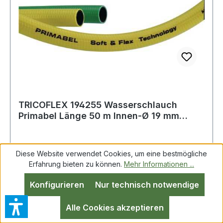
TRICOFLEX 194255 Wasserschlauch
Primabel Länge 50 m Innen-Ø 19 mm
Außen-Ø 23,8 m
Diese Website verwendet Cookies, um eine bestmögliche
Wasserschlauch Primabel L.50m ID 19mm AD
Erfahrung bieten zu können.
Mehr Informationen ...
23,8mm TRICOFLEX Flexibler mehrschichtiger
Konfigurieren
Nur technisch notwendige
PVC-Schlauch mit wabenförmiger Soft&Flex
Struktur · Festigkeitsträger: Trikot Gewebe
Alle Cookies akzeptieren
Decke: Weich-PVC, sehr gute UV-Beständigkeit
Seele: Weich-PVC Temperaturbereich: -15 bis