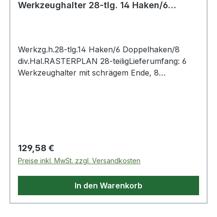
Werkzeughalter 28-tlg. 14 Haken/6
Doppelhaken/8 div. Ha
Werkzg.h.28-tlg.14 Haken/6 Doppelhaken/8
div.Hal.RASTERPLAN 28-teiligLieferumfang: 6
Werkzeughalter mit schrägem Ende, 8
Werkzeughalter mit senkrechtem Ende, 6
doppelte Werkzeughalter, 2 Zangenhalter, 1
Maschinenhalter, 1 Schraubenschlüsselhalter, 1
Schraubendreherhalter, 1 Bohrerhalter, 2
SägenhalterWeitere technische Eigenschaften:·
Inhalt: 28-tlg.
Regulärer Preis:
129,58 €
Preise inkl. MwSt. zzgl. Versandkosten
In den Warenkorb