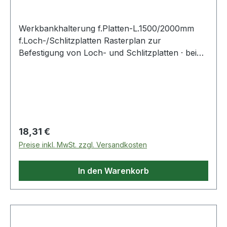
Werkbankhalterung f.Platten-L.1500/2000mm
f.Loch-/Schlitzplatten Rasterplan zur
Befestigung von Loch- und Schlitzplatten · bei
einer Plattenlänge von 1500 mm benötigt man 2
Halterungen, bei Plattenlänge 2000 mm 3
Halterungen
Regulärer Preis:
18,31 €
Preise inkl. MwSt. zzgl. Versandkosten
In den Warenkorb