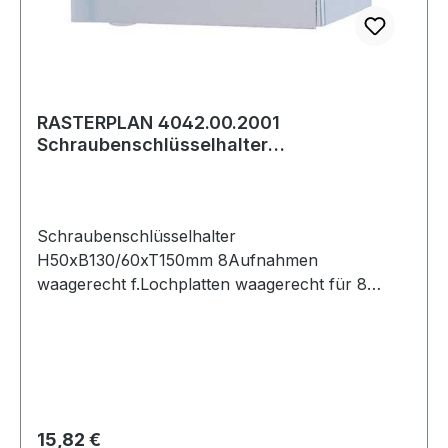
RASTERPLAN 4042.00.2001
Schraubenschlüsselhalter
H50xB130/60xT150mm 8 Aufnahmen
Schraubenschlüsselhalter
H50xB130/60xT150mm 8Aufnahmen
waagerecht f.Lochplatten waagerecht für 8
Schlüssel
Regulärer Preis:
15,82 €