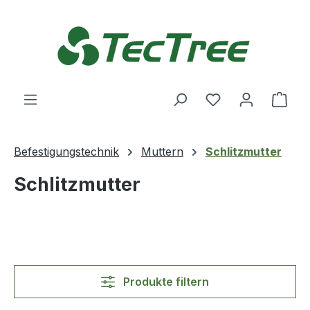
Zum Hauptinhalt springen
Du hast 0 Produ
Ware
Befestigungstechnik
Muttern
Schlitzmutter
Schlitzmutter
Produkte filtern