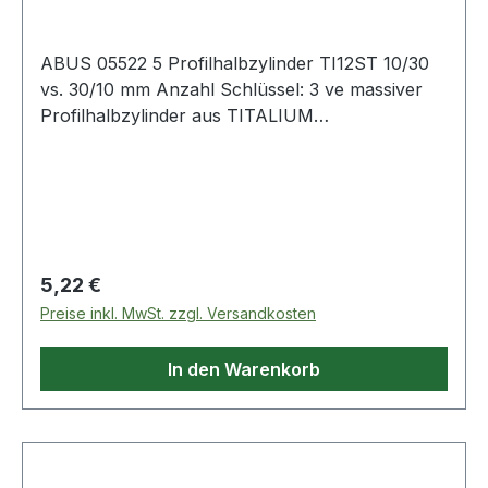
ABUS 05522 5 Profilhalbzylinder TI12ST 10/30
vs. 30/10 mm Anzahl Schlüssel: 3 ve massiver
Profilhalbzylinder aus TITALIUM
Spezialaluminium · großer tulpenförmiger
Schlüsselkopf · Pilzkopf-Gegenstifte sorgen für
einen wirksamen Picking- und Manipulations-
Widerstand · das parazentrische Schlüsselprofil
beugt dem Einführen größerer Werkzeuge vor ·
Anti-Picking-Stiften · inkl. drei Schlüssel · lange
Regulärer Preis:
5,22 €
Schlüsselform, ideal für Ziehschutzbeschläge
Preise inkl. MwSt. zzgl. Versandkosten
Weitere technische Eigenschaften: · Material:
Spezialaluminium · Modell: TI12ST 10/30 vs.
In den Warenkorb