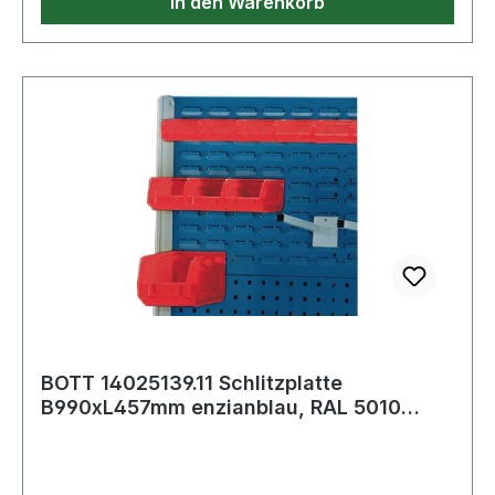
In den Warenkorb
BOTT 14025139.11 Schlitzplatte
B990xL457mm enzianblau, RAL 5010
Breitformat