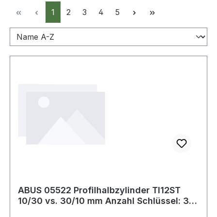
Seite
Seite
Seite
Seite
Seite
1
2
3
4
5
ABUS 05522 Profilhalbzylinder TI12ST
10/30 vs. 30/10 mm Anzahl Schlüssel: 3
vers