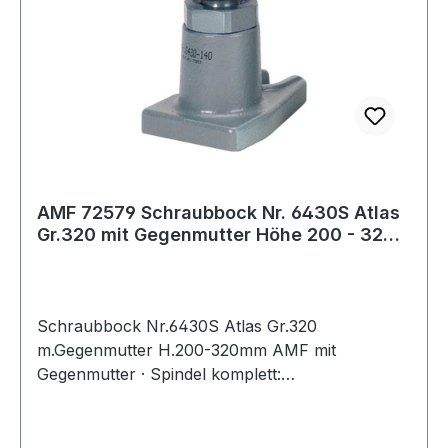
AMF 72579 Schraubbock Nr. 6430S Atlas
Gr.320 mit Gegenmutter Höhe 200 - 320
m
Schraubbock Nr.6430S Atlas Gr.320
m.Gegenmutter H.200-320mm AMF mit
Gegenmutter · Spindel komplett:
Vergütungsstahl, mit Trapezgewinde ·
Spindelkopf brüniert · Grundkörper: Grauguss,
lackiert · durch die robuste Bauart funktionieren