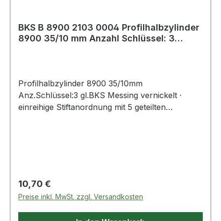
BKS B 8900 2103 0004 Profilhalbzylinder
8900 35/10 mm Anzahl Schlüssel: 3
gleich
Profilhalbzylinder 8900 35/10mm
Anz.Schlüssel:3 gl.BKS Messing vernickelt ·
einreihige Stiftanordnung mit 5 geteilten
Stiftzuhaltungen · zertifiziert nach DIN 18252
Klasse P 2 · DIN EN 1303 Klasse 4 ·
Angriffswiderstand 0 (Standard) · incl. 3
Schlüsseln und Profilzylinder-Befestigungs-
Schraube M 5 x 80 mm · gleichschließend ·
einzeln Karton verpackt Weitere technische
Regulärer Preis:
10,70 €
Eigenschaften: · Material: Messing · Klasse: 4
Preise inkl. MwSt. zzgl. Versandkosten