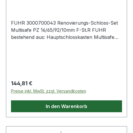
Flachstulp
FUHR 3000700043 Renovierungs-Schloss-Set
Multisafe PZ 16/65/92/10mm F-St.R FUHR
bestehend aus: Hauptschlosskasten Multisafe
855 R PZ/65/92/10mm R FUHR mit
Zahnungsaufnahme für Anschlussstulpen mit je
einem Bolzenriegel · PZ · allseitig geschlossener
Sch
Regulärer Preis:
144,81 €
Preise inkl. MwSt. zzgl. Versandkosten
In den Warenkorb