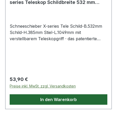
series Teleskop Schildbreite 532 mm
Schildhöhe
Schneeschieber X-series Tele Schild-B.532mm
Schild-H.385mm Stiel-L.1049mm mit
verstellbarem Teleskopgriff · das patentierte
Metallblatt hält 3x länger und schneidet
problemlos in festgefahrenen Schnee · der
leichte, eloxierte Aluminiumstiel ist einfach zu
handhaben und langlebig · die langlebige,
verstärkte Polymerschaufel ist
Regulärer Preis:
53,90 €
Preise inkl. MwSt. zzgl. Versandkosten
In den Warenkorb