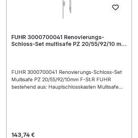
FUHR 3000700041 Renovierungs-
Schloss-Set multisafe PZ 20/55/92/10 mm
Flachstulp
FUHR 3000700041 Renovierungs-Schloss-Set
Multisafe PZ 20/55/92/10mm F-St.R FUHR
bestehend aus: Hauptschlosskasten Multisafe
855 R PZ/55/92/10mm R FUHR mit
Zahnungsaufnahme für Anschlussstulpen mit je
einem Bolzenriegel · PZ · allseitig geschlossener
Sch
Regulärer Preis:
143,74 €