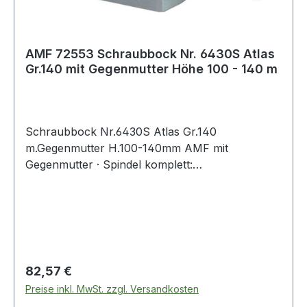
AMF 72553 Schraubbock Nr. 6430S Atlas
Gr.140 mit Gegenmutter Höhe 100 - 140 m
Schraubbock Nr.6430S Atlas Gr.140
m.Gegenmutter H.100-140mm AMF mit
Gegenmutter · Spindel komplett:
Vergütungsstahl, mit Trapezgewinde ·
Spindelkopf brüniert · Grundkörper: Grauguss,
lackiert · durch die robuste Bauart funktionieren
die Schraubböcke mit stufenloser Verstellbarkeit
auch bei größter Beanspruchung sicher und
genau Weitere technische Eigenschaften: · B1:
Regulärer Preis:
82,57 €
18mm · B2: 75mm · Tragfähigkeit max.: 60kN ·
Preise inkl. MwSt. zzgl. Versandkosten
Zentrierloch-Ø: 12mm · H max.: 140mm · L: