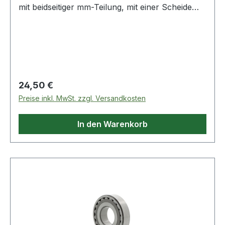
mit beidseitiger mm-Teilung, mit einer Scheide
geschützt|Blendfrei|Tiefgeätzte
Markierungen|Anschlag aus eloxiertem
Aluminium Weitere Produkte im Bereich
Bauwinkel
Regulärer Preis:
24,50 €
Preise inkl. MwSt. zzgl. Versandkosten
In den Warenkorb