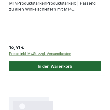
M14ProduktstärkenProduktstärken: | Passend
zu allen Winkelschleifern mit M14
Antriebsspindel | Scheibenwechsel in Sekunden,
keine zusätzlichen Werkzeuge erforderlich | Bei
eventuellem Bedarf auch mit Stirnlochschlüssel
zu öffnen | Dicke 12mmLieferumfangTechnische
DatenGarantiebedingungenGarantieumfang: |
Keine DEWALT Garantie Weitere Produkte im
Regulärer Preis:
16,41 €
Bereich
Preise inkl. MwSt. zzgl. Versandkosten
In den Warenkorb