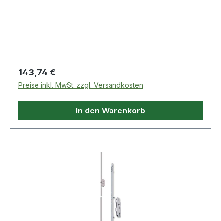
PZ/55/92/10mm R FUHR mit Zahnungsaufnahme
für Anschlussstulpen mit je einem Bolzenriegel ·
PZ · allseitig geschlossener Schlosskast
Regulärer Preis:
143,74 €
Preise inkl. MwSt. zzgl. Versandkosten
In den Warenkorb