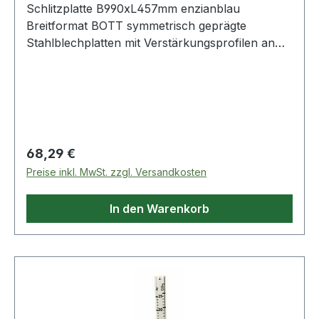
Schlitzplatte B990xL457mm enzianblau
Breitformat BOTT symmetrisch geprägte
Stahlblechplatten mit Verstärkungsprofilen an
der Rückseite, Stärke 0,9 mm · quer verlaufende
Schlitze zum Einhängen von Sichtlagerkästen,
Halter und Haken · widerstandsfähige
Pulverbeschichtung · ideal zum Kombinieren mit
LochplattenWeitere technische Eigenschaften:·
Plattenstärke: 0,9mm
Regulärer Preis:
68,29 €
Preise inkl. MwSt. zzgl. Versandkosten
In den Warenkorb