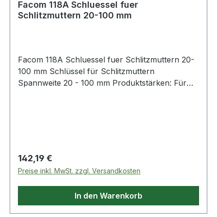
Facom 118A Schluessel fuer
Schlitzmuttern 20-100 mm
Facom 118A Schluessel fuer Schlitzmuttern 20-
100 mm Schlüssel für Schlitzmuttern
Spannweite 20 - 100 mm Produktstärken: Für
Schlitzmuttern Der Schlüssel wird wie ein Zirkel
mit der Zentralschraube eingestellt Abnehmbare
Vierkant-Doppelstifte Zu jedem Schlüssel werden
4 Sätze zu je 2 Stiften geliefert Länge: 245 mm
verchromt, satiniert Weitere Produkte im Bereich
Hakenschlüssel
Regulärer Preis:
142,19 €
Preise inkl. MwSt. zzgl. Versandkosten
In den Warenkorb