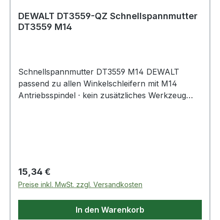
DEWALT DT3559-QZ Schnellspannmutter
DT3559 M14
Schnellspannmutter DT3559 M14 DEWALT
passend zu allen Winkelschleifern mit M14
Antriebsspindel · kein zusätzliches Werkzeug
zum Scheibenwechsel · bei eventuellen Bedarf
auch mit Stirnlochschlüssel zu öffnen · zum
Befestigen von Trenn- und Schruppscheiben
Regulärer Preis:
15,34 €
Preise inkl. MwSt. zzgl. Versandkosten
In den Warenkorb