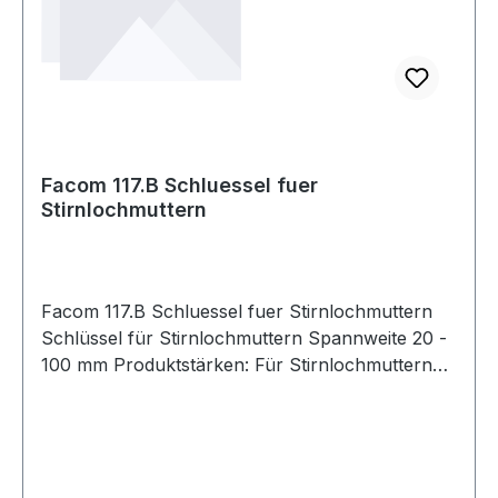
Facom 117.B Schluessel fuer
Stirnlochmuttern
Facom 117.B Schluessel fuer Stirnlochmuttern
Schlüssel für Stirnlochmuttern Spannweite 20 -
100 mm Produktstärken: Für Stirnlochmuttern
Der Schlüssel wird wie ein Zirkel mit der
Zentralschraube eingestellt Abnehmbare runde
Doppelstifte Zu jedem Schlüssel werden 4 Sätze
zu je 2 Stiften geliefert Länge: 245 mm
verchromt, satiniert Weitere Produkte im Bereich