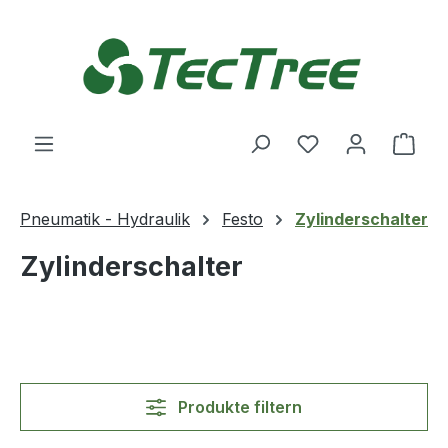
Zum Hauptinhalt springen
Du hast 0 Produ
Ware
Pneumatik - Hydraulik
Festo
Zylinderschalter
Zylinderschalter
Produkte filtern