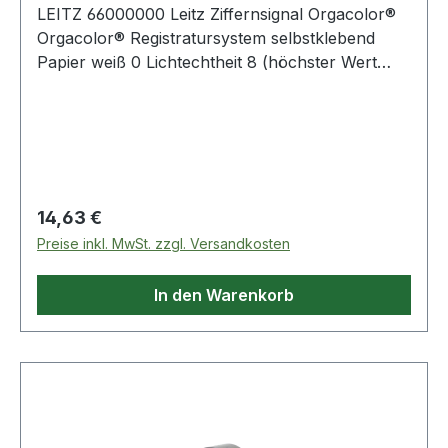
LEITZ 66000000 Leitz Ziffernsignal Orgacolor®
Orgacolor® Registratursystem selbstklebend
Papier weiß 0 Lichtechtheit 8 (höchster Wert
nach DIN 54003) aufgedruckt und lackiert. Die
Farben entsprechen dem IFOSA-Farbschlüssel.
Die Farben verblassen nicht und greifen sich
nicht ab · mit Strichcode auf der Innenseite.
Regulärer Preis:
14,63 €
Preise inkl. MwSt. zzgl. Versandkosten
In den Warenkorb