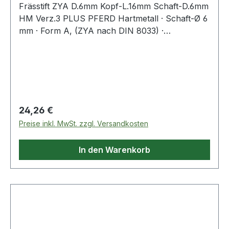
Frässtift ZYA D.6mm Kopf-L.16mm Schaft-D.6mm
HM Verz.3 PLUS PFERD Hartmetall · Schaft-Ø 6
mm · Form A, (ZYA nach DIN 8033) ·
Zylinderform ohne Stirnverzahnung
Regulärer Preis:
24,26 €
Preise inkl. MwSt. zzgl. Versandkosten
In den Warenkorb