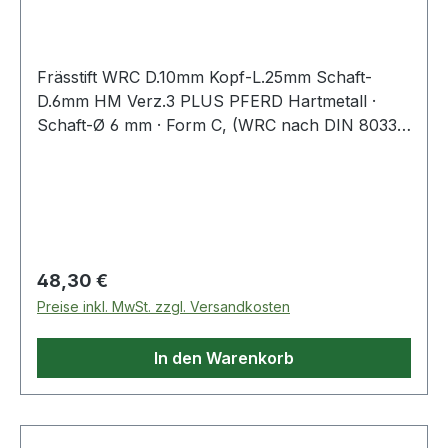
Hartmet
Frässtift WRC D.10mm Kopf-L.25mm Schaft-
D.6mm HM Verz.3 PLUS PFERD Hartmetall ·
Schaft-Ø 6 mm · Form C, (WRC nach DIN 8033)
· Walzenrundform
Regulärer Preis:
48,30 €
Preise inkl. MwSt. zzgl. Versandkosten
In den Warenkorb