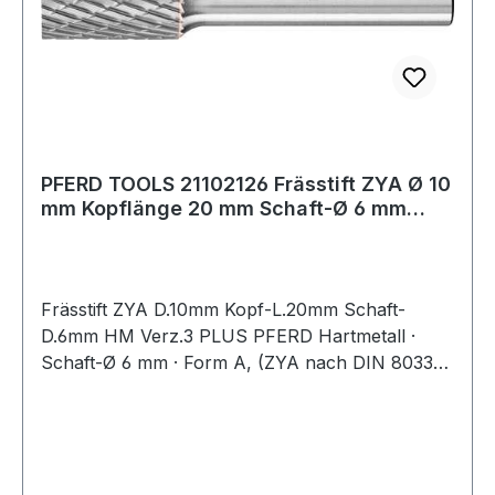
PFERD TOOLS 21102126 Frässtift ZYA Ø 10
mm Kopflänge 20 mm Schaft-Ø 6 mm
Hartmet
Frässtift ZYA D.10mm Kopf-L.20mm Schaft-
D.6mm HM Verz.3 PLUS PFERD Hartmetall ·
Schaft-Ø 6 mm · Form A, (ZYA nach DIN 8033) ·
Zylinderform ohne Stirnverzahnung