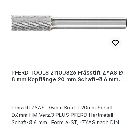
PFERD TOOLS 21100326 Frässtift ZYAS Ø
8 mm Kopflänge 20 mm Schaft-Ø 6 mm
Hartmet
Frässtift ZYAS D.8mm Kopf-L.20mm Schaft-
D.6mm HM Verz.3 PLUS PFERD Hartmetall ·
Schaft-Ø 6 mm · Form A-ST, (ZYAS nach DIN
8033) · Zylinderform mit Stirnverzahnung