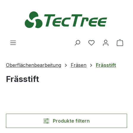
Zum Hauptinhalt springen
Du hast 0 Produ
Ware
Oberflächenbearbeitung
Fräsen
Frässtift
Frässtift
Produkte filtern