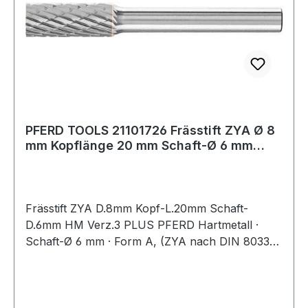
PFERD TOOLS 21101726 Frässtift ZYA Ø 8
mm Kopflänge 20 mm Schaft-Ø 6 mm
Hartmeta
Frässtift ZYA D.8mm Kopf-L.20mm Schaft-
D.6mm HM Verz.3 PLUS PFERD Hartmetall ·
Schaft-Ø 6 mm · Form A, (ZYA nach DIN 8033) ·
Zylinderform ohne Stirnverzahnung