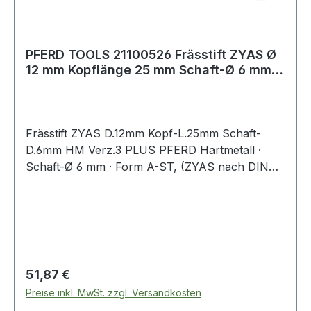
PFERD TOOLS 21100526 Frässtift ZYAS Ø
12 mm Kopflänge 25 mm Schaft-Ø 6 mm
Hartme
Frässtift ZYAS D.12mm Kopf-L.25mm Schaft-
D.6mm HM Verz.3 PLUS PFERD Hartmetall ·
Schaft-Ø 6 mm · Form A-ST, (ZYAS nach DIN
8033) · Zylinderform mit Stirnverzahnung
Regulärer Preis:
51,87 €
Preise inkl. MwSt. zzgl. Versandkosten