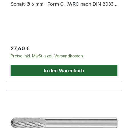
Schaft-Ø 6 mm · Form C, (WRC nach DIN 8033)
· Walzenrundform
Regulärer Preis:
27,60 €
Preise inkl. MwSt. zzgl. Versandkosten
In den Warenkorb