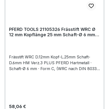
PFERD TOOLS 21105326 Frässtift WRC Ø
12 mm Kopflänge 25 mm Schaft-Ø 6 mm
Hartmet
Frässtift WRC D.12mm Kopf-L.25mm Schaft-
D.6mm HM Verz.3 PLUS PFERD Hartmetall ·
Schaft-Ø 6 mm · Form C, (WRC nach DIN 8033)
· Walzenrundform
Regulärer Preis:
58,06 €