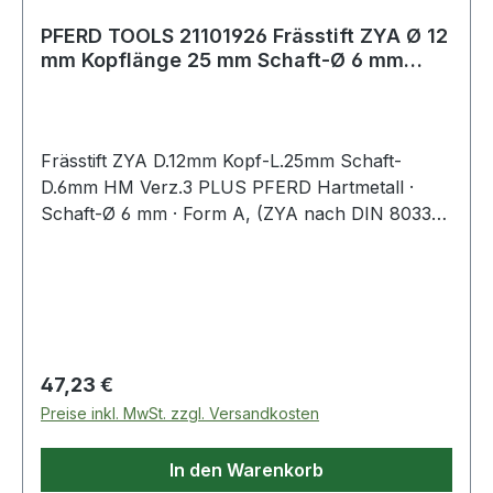
PFERD TOOLS 21101926 Frässtift ZYA Ø 12
mm Kopflänge 25 mm Schaft-Ø 6 mm
Hartmet
Frässtift ZYA D.12mm Kopf-L.25mm Schaft-
D.6mm HM Verz.3 PLUS PFERD Hartmetall ·
Schaft-Ø 6 mm · Form A, (ZYA nach DIN 8033) ·
Zylinderform ohne Stirnverzahnung
Regulärer Preis:
47,23 €
Preise inkl. MwSt. zzgl. Versandkosten
In den Warenkorb