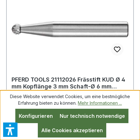
PFERD TOOLS 21112026 Frässtift KUD Ø 4
mm Kopflänge 3 mm Schaft-Ø 6 mm
Hartmetal
Diese Website verwendet Cookies, um eine bestmögliche
Erfahrung bieten zu können.
Mehr Informationen ...
Frässtift KUD D.4mm Kopf-L.3mm Schaft-D.6mm
Konfigurieren
Nur technisch notwendige
HM Verz.3 PLUS PFERD Hartmetall · Schaft-Ø 6
mm · Form F, (KUD nach DIN 8033) · Kugelform
Alle Cookies akzeptieren