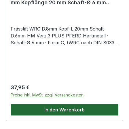
mm Kopflänge 20 mm Schaft-Ø 6 mm
Hartmeta
Frässtift WRC D.8mm Kopf-L.20mm Schaft-
D.6mm HM Verz.3 PLUS PFERD Hartmetall ·
Schaft-Ø 6 mm · Form C, (WRC nach DIN 8033)
· Walzenrundform
Regulärer Preis:
37,95 €
Preise inkl. MwSt. zzgl. Versandkosten
In den Warenkorb