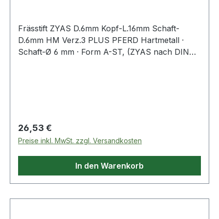
Frässtift ZYAS D.6mm Kopf-L.16mm Schaft-
D.6mm HM Verz.3 PLUS PFERD Hartmetall ·
Schaft-Ø 6 mm · Form A-ST, (ZYAS nach DIN
8033) · Zylinderform mit Stirnverzahnung
Regulärer Preis:
26,53 €
Preise inkl. MwSt. zzgl. Versandkosten
In den Warenkorb