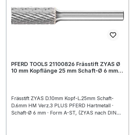
PFERD TOOLS 21100826 Frässtift ZYAS Ø
10 mm Kopflänge 25 mm Schaft-Ø 6 mm
Hartme
Frässtift ZYAS D.10mm Kopf-L.25mm Schaft-
D.6mm HM Verz.3 PLUS PFERD Hartmetall ·
Schaft-Ø 6 mm · Form A-ST, (ZYAS nach DIN
8033) · Zylinderform mit Stirnverzahnung