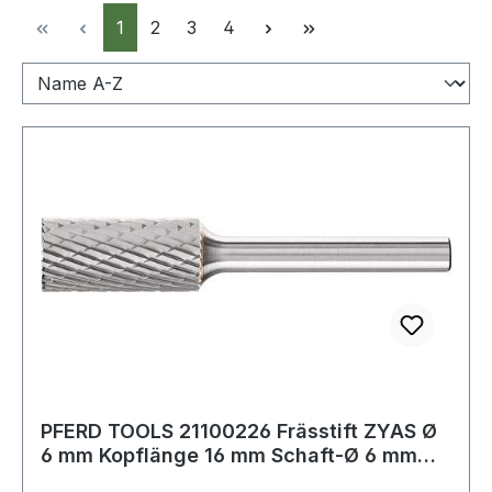
Seite
Seite
Seite
Seite
1
2
3
4
PFERD TOOLS 21100226 Frässtift ZYAS Ø
6 mm Kopflänge 16 mm Schaft-Ø 6 mm
Hartmet