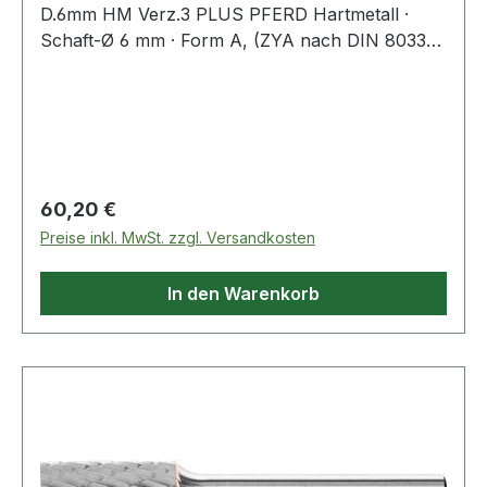
D.6mm HM Verz.3 PLUS PFERD Hartmetall ·
Schaft-Ø 6 mm · Form A, (ZYA nach DIN 8033) ·
Zylinderform ohne Stirnverzahnung
Regulärer Preis:
60,20 €
Preise inkl. MwSt. zzgl. Versandkosten
In den Warenkorb