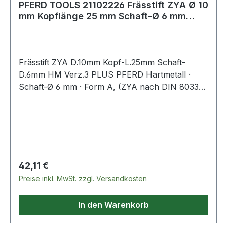
PFERD TOOLS 21102226 Frässtift ZYA Ø 10
mm Kopflänge 25 mm Schaft-Ø 6 mm
Hartmet
Frässtift ZYA D.10mm Kopf-L.25mm Schaft-
D.6mm HM Verz.3 PLUS PFERD Hartmetall ·
Schaft-Ø 6 mm · Form A, (ZYA nach DIN 8033) ·
Zylinderform ohne Stirnverzahnung
Regulärer Preis:
42,11 €
Preise inkl. MwSt. zzgl. Versandkosten
In den Warenkorb