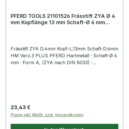
PFERD TOOLS 21101526 Frässtift ZYA Ø 4
mm Kopflänge 13 mm Schaft-Ø 6 mm
Hartmeta
Frässtift ZYA D.4mm Kopf-L.13mm Schaft-D.6mm
HM Verz.3 PLUS PFERD Hartmetall · Schaft-Ø 6
mm · Form A, (ZYA nach DIN 8033) ·
Zylinderform ohne Stirnverzahnung
Regulärer Preis:
23,43 €
Preise inkl. MwSt. zzgl. Versandkosten