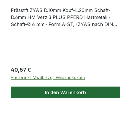
Frässtift ZYAS D.10mm Kopf-L.20mm Schaft-
D.6mm HM Verz.3 PLUS PFERD Hartmetall ·
Schaft-Ø 6 mm · Form A-ST, (ZYAS nach DIN
8033) · Zylinderform mit Stirnverzahnung
Regulärer Preis:
40,57 €
Preise inkl. MwSt. zzgl. Versandkosten
In den Warenkorb