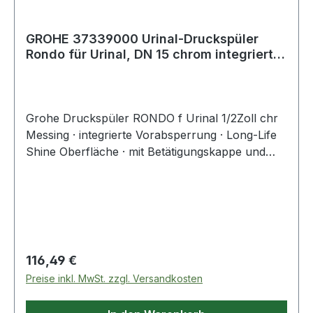
GROHE 37339000 Urinal-Druckspüler
Rondo für Urinal, DN 15 chrom integrierte
Vora
Grohe Druckspüler RONDO f Urinal 1/2Zoll chr
Messing · integrierte Vorabsperrung · Long-Life
Shine Oberfläche · mit Betätigungskappe und
Abgangsstutzen · Spülstromregulierung ·
Spülmengeneinstellung von 1-4 l · mit
Schieberosette · Spülrohr 200 mm ·
Innenverbinder mit Rosette · Fließdruck min. 0,5
b
Regulärer Preis:
116,49 €
Preise inkl. MwSt. zzgl. Versandkosten