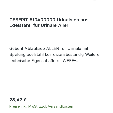
GEBERIT 510400000 Urinalsieb aus
Edelstahl, für Urinale Aller
Geberit Ablaufsieb ALLER für Urinale mit
Spülung edelstahl korrosionsbeständig Weitere
technische Eigenschaften: · WEEE-
Registrierungsnummer DE53108643
Regulärer Preis:
28,43 €
Preise inkl. MwSt. zzgl. Versandkosten