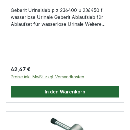
Geberit Urinalsieb p z 236400 u 236450 f
wasserlose Urinale Geberit Ablaufsieb für
Ablaufset für wasserlose Urinale Weitere
technische Eigenschaften: · WEEE-
Registrierungsnummer DE53108643
Regulärer Preis:
42,47 €
Preise inkl. MwSt. zzgl. Versandkosten
In den Warenkorb