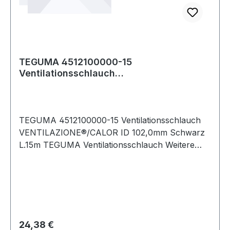
TEGUMA 4512100000-15
Ventilationsschlauch
VENTILAZIONE®/CALOR Innen-Ø 102,0
mm S
TEGUMA 4512100000-15 Ventilationsschlauch
VENTILAZIONE®/CALOR ID 102,0mm Schwarz
L.15m TEGUMA Ventilationsschlauch Weitere
technische Eigenschaften: · Biegeradius: 100mm ·
Farbe Innenseele: Schwarz · Fertigungsart
Innenseele: Gewellt · Fertigungsweise Au
Regulärer Preis:
24,38 €