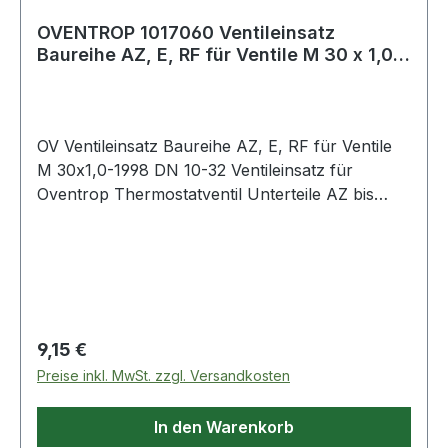
OVENTROP 1017060 Ventileinsatz
Baureihe AZ, E, RF für Ventile M 30 x 1,0-
1998 DN
OV Ventileinsatz Baureihe AZ, E, RF für Ventile
M 30x1,0-1998 DN 10-32 Ventileinsatz für
Oventrop Thermostatventil Unterteile AZ bis
Baujahr 1998. Passend für Nennweiten DN 10 bis
DN 32. Mit M 30 x 1,0 Anschlussgewinde für
Thermostatregler. Weitere technische
Eigenschaften: · Mit Blindstopfen: Nein ·
Abmessung thermostatisch
Regulärer Preis:
9,15 €
Preise inkl. MwSt. zzgl. Versandkosten
In den Warenkorb