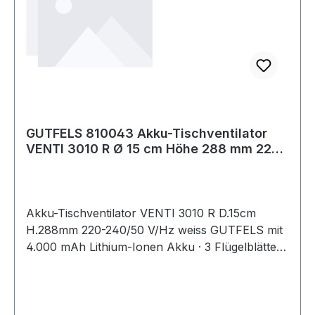
GUTFELS 810043 Akku-Tischventilator
VENTI 3010 R Ø 15 cm Höhe 288 mm 220-
240 / 5
Akku-Tischventilator VENTI 3010 R D.15cm
H.288mm 220-240/50 V/Hz weiss GUTFELS mit
4.000 mAh Lithium-Ionen Akku · 3 Flügelblätter ·
4 Geschwindigkeitsstufen · Betriebsdauer(bis zu
12h Laufzeit) · integrierte Ladekontrollleuchte ·
mit Soft-Touch Bedienung · 2 Ventilations-Modi:
pulsierend oder gleichmäßiger Luftstrom ·