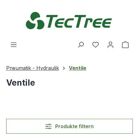
Zum Hauptinhalt springen
Du hast 0 Produ
Ware
Pneumatik - Hydraulik
Ventile
Ventile
Produkte filtern