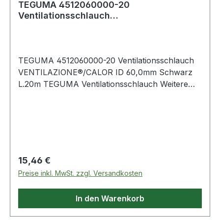
TEGUMA 4512060000-20
Ventilationsschlauch
VENTILAZIONE®/CALOR Innen-Ø 60,0 mm
Sc
TEGUMA 4512060000-20 Ventilationsschlauch
VENTILAZIONE®/CALOR ID 60,0mm Schwarz
L.20m TEGUMA Ventilationsschlauch Weitere
technische Eigenschaften: · Biegeradius: 60mm ·
Farbe Innenseele: Schwarz · Fertigungsart
Innenseele: Gewellt · Fertigungsweise Auss
Regulärer Preis:
15,46 €
Preise inkl. MwSt. zzgl. Versandkosten
In den Warenkorb