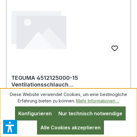
TEGUMA 4512125000-15
Ventilationsschlauch
VENTILAZIONE®/CALOR Innen-Ø 127,0 mm
Diese Website verwendet Cookies, um eine bestmögliche
S
Erfahrung bieten zu können.
Mehr Informationen ...
TEGUMA 4512125000-15 Ventilationsschlauch
Konfigurieren
Nur technisch notwendige
VENTILAZIONE®/CALOR ID 127,0mm Schwarz
L.15m TEGUMA Ventilationsschlauch Weitere
Alle Cookies akzeptieren
technische Eigenschaften: · Biegeradius: 127mm ·