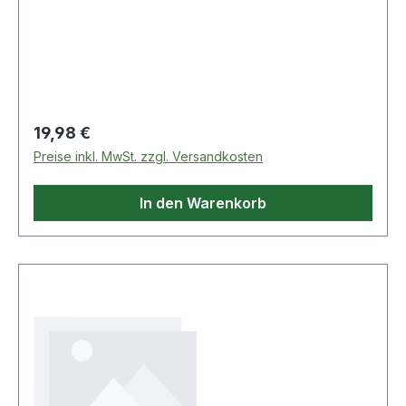
technische Eigenschaften: · Biegeradius: 90mm ·
Farbe Innenseele: Schwarz · Fertigungsart
Innenseele: Gewellt · Fertigungsweise Auss
Regulärer Preis:
19,98 €
Preise inkl. MwSt. zzgl. Versandkosten
In den Warenkorb