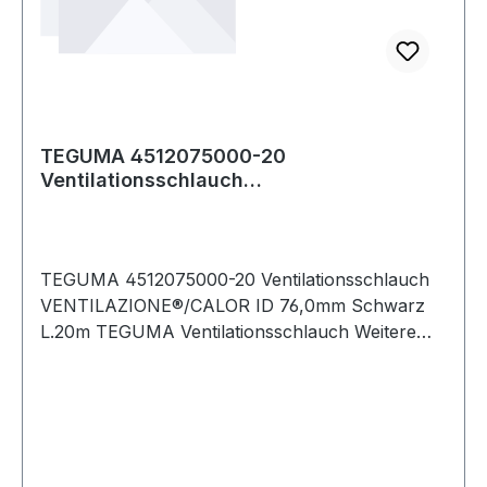
TEGUMA 4512075000-20
Ventilationsschlauch
VENTILAZIONE®/CALOR Innen-Ø 76,0 mm
Sc
TEGUMA 4512075000-20 Ventilationsschlauch
VENTILAZIONE®/CALOR ID 76,0mm Schwarz
L.20m TEGUMA Ventilationsschlauch Weitere
technische Eigenschaften: · Biegeradius: 75mm ·
Farbe Innenseele: Schwarz · Fertigungsart
Innenseele: Gewellt · Fertigungsweise Auss