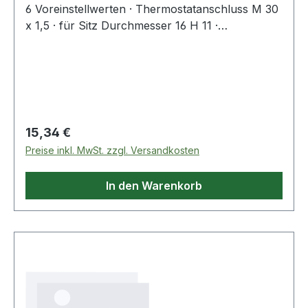
6 Voreinstellwerten · Thermostatanschluss M 30
x 1,5 · für Sitz Durchmesser 16 H 11 ·
Bauschutzkappe: weiß Weitere technische
Eigenschaften: · Mit Blindstopfen: Ja · O-Ring
Dichtung: außenseitig · Größe
Heizkörperanschluss: 1/2 Zoll · Einstecklänge: 4
Regulärer Preis:
15,34 €
Preise inkl. MwSt. zzgl. Versandkosten
In den Warenkorb