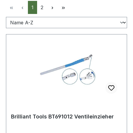
Seite
Seite
1
2
Brilliant Tools BT691012 Ventileinzieher