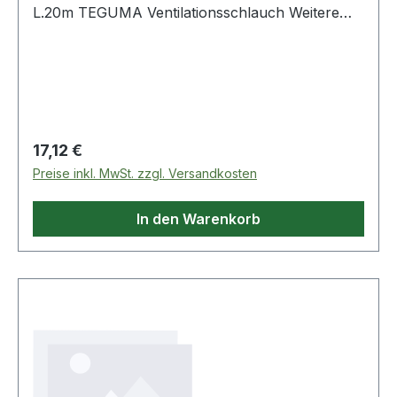
L.20m TEGUMA Ventilationsschlauch Weitere
technische Eigenschaften: · Biegeradius: 70mm ·
Farbe Innenseele: Schwarz · Fertigungsart
Innenseele: Gewellt · Fertigungsweise Auss
Regulärer Preis:
17,12 €
Preise inkl. MwSt. zzgl. Versandkosten
In den Warenkorb