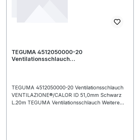
TEGUMA 4512050000-20
Ventilationsschlauch
VENTILAZIONE®/CALOR Innen-Ø 51,0 mm
Sc
TEGUMA 4512050000-20 Ventilationsschlauch
VENTILAZIONE®/CALOR ID 51,0mm Schwarz
L.20m TEGUMA Ventilationsschlauch Weitere
technische Eigenschaften: · Biegeradius: 50mm ·
Farbe Innenseele: Schwarz · Fertigungsart
Innenseele: Gewellt · Fertigungsweise Auss