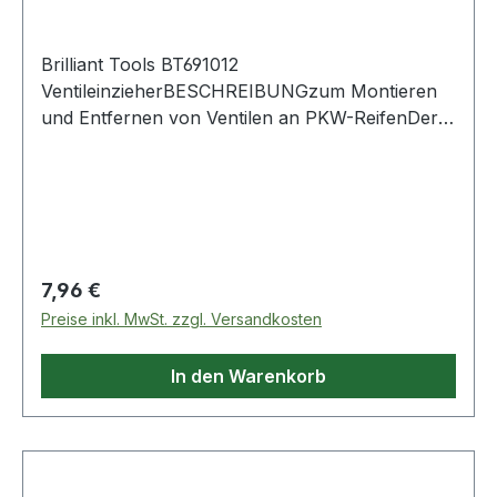
Brilliant Tools BT691012
VentileinzieherBESCHREIBUNGzum Montieren
und Entfernen von Ventilen an PKW-ReifenDer
BRILLIANT TOOLS Ventileinzieher BT691012
eignet sich hervorragend zum Montieren und
Entfernen von Ventilen an PKW-Reifen. Er ist
aufgrund des Gummischutzes besonders für
Ventile an Alufelgen geeignet. Weitere Produkte
im Bereich Ventileinzieher
Regulärer Preis:
7,96 €
Preise inkl. MwSt. zzgl. Versandkosten
In den Warenkorb