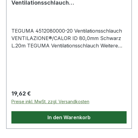
Ventilationsschlauch
VENTILAZIONE®/CALOR Innen-Ø 80,0 mm
Sc
TEGUMA 4512080000-20 Ventilationsschlauch
VENTILAZIONE®/CALOR ID 80,0mm Schwarz
L.20m TEGUMA Ventilationsschlauch Weitere
technische Eigenschaften: · Biegeradius: 80mm ·
Farbe Innenseele: Schwarz · Fertigungsart
Innenseele: Gewellt · Fertigungsweise Auss
Regulärer Preis:
19,62 €
Preise inkl. MwSt. zzgl. Versandkosten
In den Warenkorb