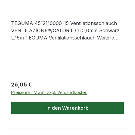
VENTILAZIONE®/CALOR Innen-Ø 110,0 mm
S
TEGUMA 4512110000-15 Ventilationsschlauch
VENTILAZIONE®/CALOR ID 110,0mm Schwarz
L.15m TEGUMA Ventilationsschlauch Weitere
technische Eigenschaften: · Biegeradius: 110mm ·
Farbe Innenseele: Schwarz · Fertigungsart
Innenseele: Gewellt · Fertigungsweise Au
Regulärer Preis:
26,05 €
Preise inkl. MwSt. zzgl. Versandkosten
In den Warenkorb