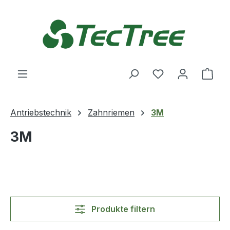
Zum Hauptinhalt springen
Du hast 0 Produ
Ware
Antriebstechnik
Zahnriemen
3M
3M
Produkte filtern