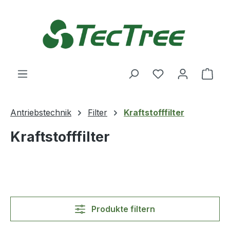
Zum Hauptinhalt springen
Du hast 0 Produ
Ware
Antriebstechnik
Filter
Kraftstofffilter
Kraftstofffilter
Produkte filtern