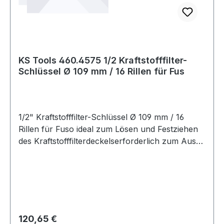
KS Tools 460.4575 1/2 Kraftstofffilter-
Schlüssel Ø 109 mm / 16 Rillen für Fus
1/2" Kraftstofffilter-Schlüssel Ø 109 mm / 16
Rillen für Fuso ideal zum Lösen und Festziehen
des Kraftstofffilterdeckelserforderlich zum Aus-
und Einbau des Kraftstofffilterdeckels beim
Wechsel des Kraftstofffiltereinsatzesermöglicht
drehmomentgenauen Einbauverhindert
Beschädigung des Kraftstofffiltergehäuses und
des Befestigungsringsermöglicht einfaches und
zeitsparendes ArbeitenInnenvierkantantrieb
Regulärer Preis:
120,65 €