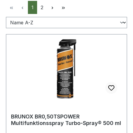
Seite
Seite
1
2
BRUNOX BR0,50TSPOWER
Multifunktionsspray Turbo-Spray® 500 ml