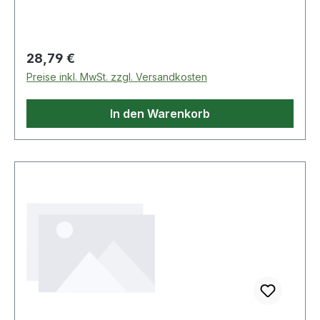
abgeschrägte Schlüsselköpfe verchromt,
satiniert Weitere Produkte im Bereich
Gabelschlüssel
Regulärer Preis:
28,79 €
Preise inkl. MwSt. zzgl. Versandkosten
In den Warenkorb