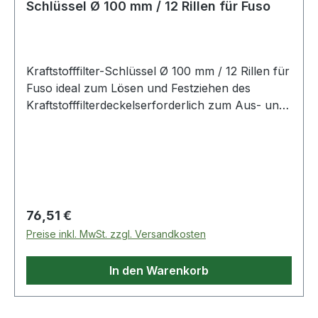
Schlüssel Ø 100 mm / 12 Rillen für Fuso
Kraftstofffilter-Schlüssel Ø 100 mm / 12 Rillen für
Fuso ideal zum Lösen und Festziehen des
Kraftstofffilterdeckelserforderlich zum Aus- und
Einbau des Kraftstofffilterdeckels beim Wechsel
des Kraftstofffiltereinsatzesermöglicht
drehmomentgenauen Einbauverhindert
Beschädigung des Kraftstofffiltergehäuses und
des Befestigungsringsermöglicht einfaches und
zeitsparendes Arbeitendampfangelassene
Regulärer Preis:
76,51 €
OberflächeSpezial-
Preise inkl. MwSt. zzgl. Versandkosten
WerkzeugstahlAnwendungsgebiete: Fuso 6,5 7,7
t und Isuzu 7,5 t Weitere Produkte im Bereich
In den Warenkorb
Kraftstofffilter-Schlüssel Ø 100 mm / 12