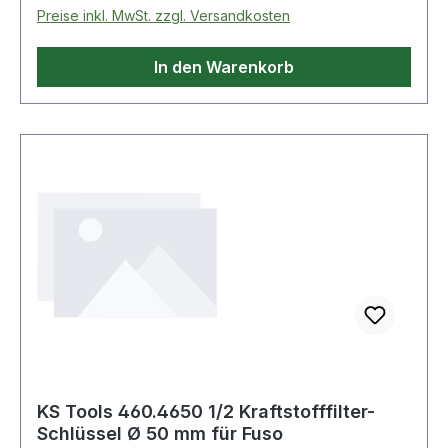
nach DIN 3120 / ISO 1174dampfangelassene
Preise inkl. MwSt. zzgl. Versandkosten
OberflächeSpezial-
WerkzeugstahlAnwendungsgebiete: Fuso Canter
In den Warenkorb
3,5 und 11 t (EURO 4) Weitere Produkte im
Bereich 1/2" Kraftstofffilter-Schlüssel Ø 109 mm
KS Tools 460.4650 1/2 Kraftstofffilter-
Schlüssel Ø 50 mm für Fuso