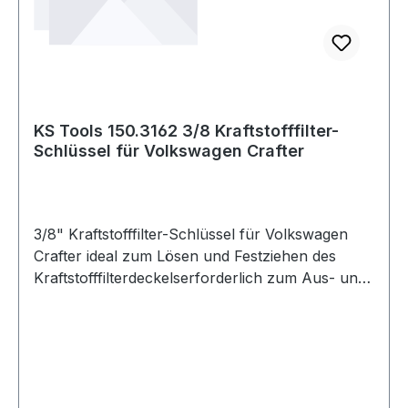
KS Tools 150.3162 3/8 Kraftstofffilter-
Schlüssel für Volkswagen Crafter
3/8" Kraftstofffilter-Schlüssel für Volkswagen
Crafter ideal zum Lösen und Festziehen des
Kraftstofffilterdeckelserforderlich zum Aus- und
Einbau des Kraftstofffilterdeckels beim Wechsel
des Kraftstofffiltereinsatzesermöglicht
drehmomentgenauen Einbauverhindert
Beschädigung des Kraftstofffiltergehäuses und
des Befestigungsringsermöglicht einfaches und