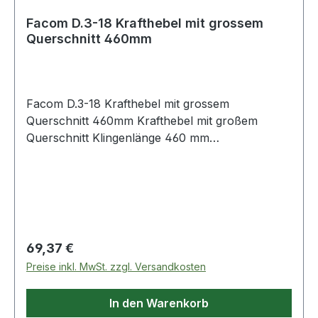
Facom D.3-18 Krafthebel mit grossem
Querschnitt 460mm
Facom D.3-18 Krafthebel mit grossem
Querschnitt 460mm Krafthebel mit großem
Querschnitt Klingenlänge 460 mm
Produktstärken: Vielseitig einsetzbar:
Aufhängung, Fahrwerk, Karosserie usw. Klinge
mit dickem Querschnitt, um die Elastizität beim
Hebelansatz zu begrenzen Weitere Produkte im
Bereich Verschiedene Werkzeuge für
Wartungsarbei
Regulärer Preis:
69,37 €
Preise inkl. MwSt. zzgl. Versandkosten
In den Warenkorb