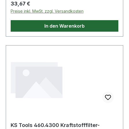
zeitsparendes ArbeitenInnenvierkantantrieb
Regulärer Preis:
33,67 €
nach DIN 3120 / ISO 1174phosphatiertChrom
Preise inkl. MwSt. zzgl. Versandkosten
VanadiumAnwendungsgebiete: Volkswagen
Crafter (2006 2011) mit 2,5 TDI Motor Weitere
In den Warenkorb
Produkte im Bereich 3/8" Kraftstofffilter-
Schlüssel für Volk
KS Tools 460.4300 Kraftstofffilter-