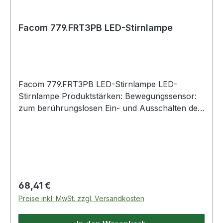
Facom 779.FRT3PB LED-Stirnlampe
Facom 779.FRT3PB LED-Stirnlampe LED-
Stirnlampe Produktstärken: Bewegungssensor:
zum berührungslosen Ein- und Ausschalten der
Lampe 2 Lichtstärken: Normal 100 Lumen. Boost
200 Lumen Bis zu 5 Stunden Betrieb im
normalen Modus und bis zu 2,5 Stunden im
Boost-Modus IP 67 Verstellbares Band für
vielfältige Nutzungsmöglichkeiten Batterie
wiederaufladbar über Micro-USB Verstellbares
Regulärer Preis:
68,41 €
Gummiband Zusatzinformationen: Hinweis zur
Preise inkl. MwSt. zzgl. Versandkosten
Entsorgung von Batterien und AkkusDa wir
Batterien und Akkus bzw. solche Geräte