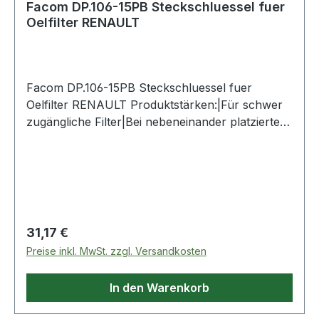
Facom DP.106-15PB Steckschluessel fuer
Oelfilter RENAULT
Facom DP.106-15PB Steckschluessel fuer
Oelfilter RENAULT Produktstärken:|Für schwer
zugängliche Filter|Bei nebeneinander platzierten
und sehr stark angezogenen Filtern ist die
Verwendung von Gurt- oder Kettenrohrzangen
sehr schwierig oder sogar
unmöglich|Durchmesser 106 mm|15-Kant|1/2"
Vierkantantrieb oder 36 mm - 6-Kant
Steckschlüssel. Weitere Produkte im Bereich
Regulärer Preis:
31,17 €
Ölfilterschlüssel
Preise inkl. MwSt. zzgl. Versandkosten
In den Warenkorb