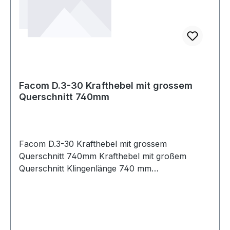
Facom D.3-30 Krafthebel mit grossem
Querschnitt 740mm
Facom D.3-30 Krafthebel mit grossem
Querschnitt 740mm Krafthebel mit großem
Querschnitt Klingenlänge 740 mm
Produktstärken: Vielseitig einsetzbar:
Aufhängung, Fahrwerk, Karosserie usw. Klinge
mit dickem Querschnitt, um die Elastizität beim
Hebelansatz zu begrenzen Weitere Produkte im
Bereich Verschiedene Werkzeuge für