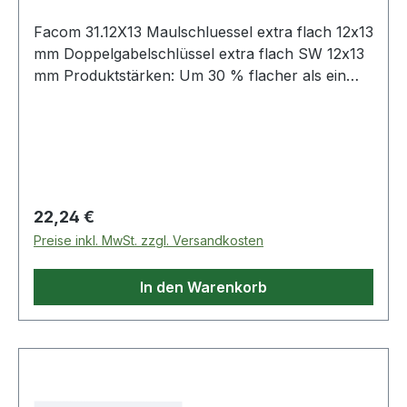
Facom 31.12X13 Maulschluessel extra flach 12x13
mm Doppelgabelschlüssel extra flach SW 12x13
mm Produktstärken: Um 30 % flacher als ein
herkömmlicher Gabelschlüssel für maximale
Zugänglichkeit Unentbehrlich für schwer
zugängliche Stellen und Kontermuttern Um 15°
abgeschrägte Schlüsselköpfe verchromt,
satiniert Weitere Produkte im Bereich
Gabelschlüssel
Regulärer Preis:
22,24 €
Preise inkl. MwSt. zzgl. Versandkosten
In den Warenkorb