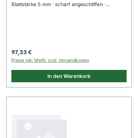
Blattstärke 5 mm · scharf angeschliffen ·
pulverbeschichtet · extrem robustes Werkzeug
in kompakter Bauweise · bestens geeignet für
Rodungsarbeiten und als Hebelwerkzeug ·
Stahlrohrstiel mit Hartholzknauf 920 mm Weitere
technische Eigenschaften: · Stiellä
Regulärer Preis:
97,33 €
Preise inkl. MwSt. zzgl. Versandkosten
In den Warenkorb