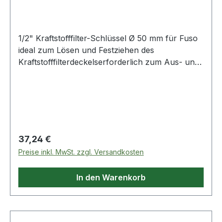
1/2" Kraftstofffilter-Schlüssel Ø 50 mm für Fuso
ideal zum Lösen und Festziehen des
Kraftstofffilterdeckelserforderlich zum Aus- und
Einbau des Kraftstofffilterdeckels beim Wechsel
des Kraftstofffiltereinsatzesermöglicht
drehmomentgenauen Einbauverhindert
Beschädigung des Kraftstofffiltergehäuses und
des Befestigungsringsermöglicht einfaches und
zeitsparendes ArbeitenSpezial-
Regulärer Preis:
37,24 €
Werkzeugstahlmatt satiniertAnwendungsgebiete:
Preise inkl. MwSt. zzgl. Versandkosten
Fuso Canter (Euro 5), 3,5 / 6,7 und 6,9 t Weitere
Produkte im Bereich 1/2" Kraftstofffilter-
In den Warenkorb
Schlüssel Ø 50 mm