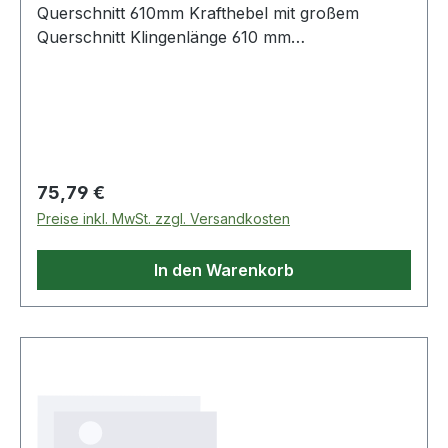
Querschnitt 610mm Krafthebel mit großem
Querschnitt Klingenlänge 610 mm
Produktstärken: Vielseitig einsetzbar:
Aufhängung, Fahrwerk, Karosserie usw. Klinge
mit dickem Querschnitt, um die Elastizität beim
Hebelansatz zu begrenzen Weitere Produkte im
Bereich Verschiedene Werkzeuge für
Wartungsarbei
Regulärer Preis:
75,79 €
Preise inkl. MwSt. zzgl. Versandkosten
In den Warenkorb