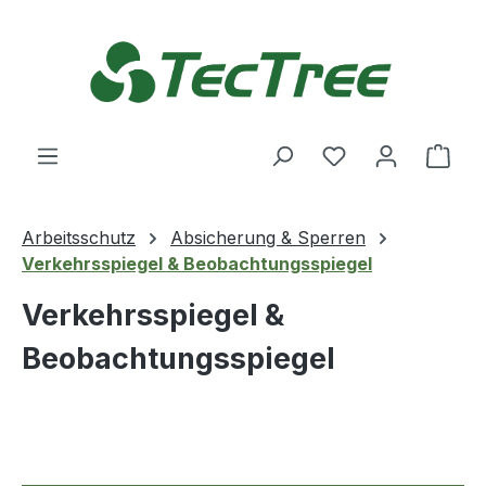
Zum Hauptinhalt springen
Du hast 0 Produ
Ware
Arbeitsschutz
Absicherung & Sperren
Verkehrsspiegel & Beobachtungsspiegel
Verkehrsspiegel &
Beobachtungsspiegel