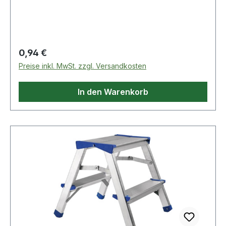
KT - Kunststoff (KT) Weitere technische
Eigenschaften: · d1: 40mm · d2: M 8mm · l: 30mm
weitere Ausführungen auf Anfrage
Regulärer Preis:
0,94 €
Preise inkl. MwSt. zzgl. Versandkosten
In den Warenkorb