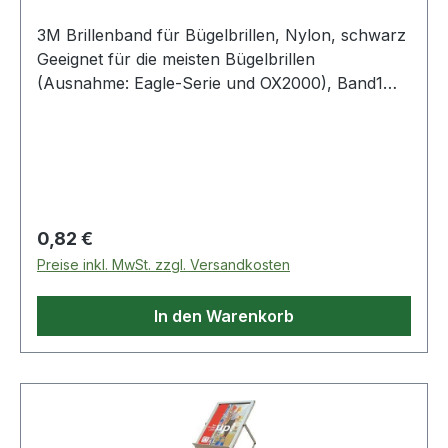
3M Brillenband für Bügelbrillen, Nylon, schwarz
Geeignet für die meisten Bügelbrillen
(Ausnahme: Eagle-Serie und OX2000), Band1
Weitere Produkte im Bereich Bügelbrille
Regulärer Preis:
0,82 €
Preise inkl. MwSt. zzgl. Versandkosten
In den Warenkorb