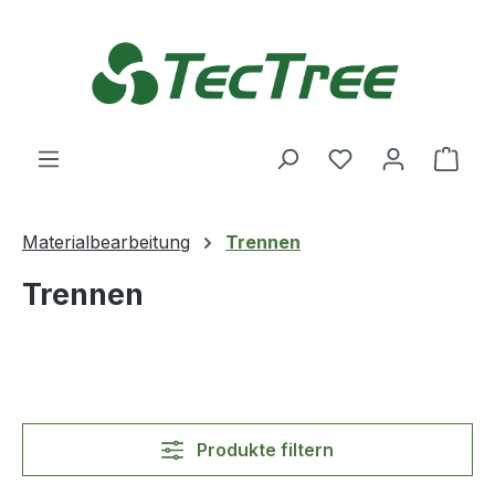
Zum Hauptinhalt springen
Du hast 0 Produ
Ware
Materialbearbeitung
Trennen
Trennen
Produkte filtern