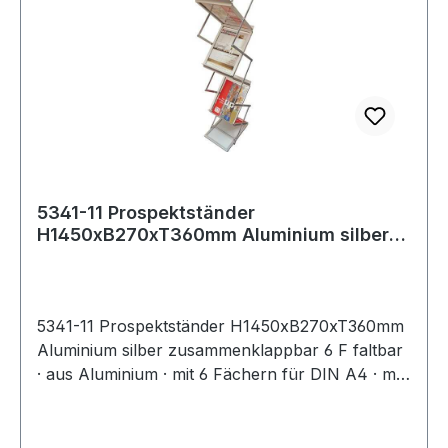
5341-11 Prospektständer
H1450xB270xT360mm Aluminium silber
zusammenklappbar 6 F
5341-11 Prospektständer H1450xB270xT360mm
Aluminium silber zusammenklappbar 6 F faltbar
· aus Aluminium · mit 6 Fächern für DIN A4 · mit
Tasche für einen sicheren Transport · H 1450 x
B 270 x T 360 mm · Farbe silber Weitere
technische Eigenschaften: · passend für: A4 ·