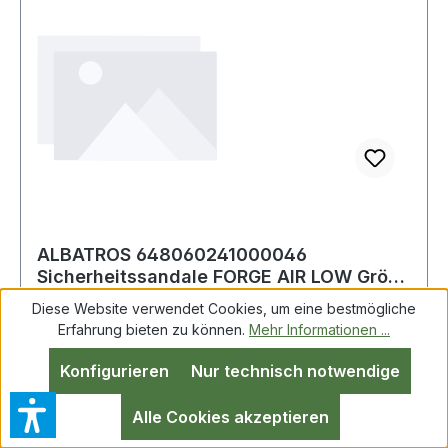
ALBATROS 648060241000046
Sicherheitssandale FORGE AIR LOW Größe
46 W. 11 schwarz
Diese Website verwendet Cookies, um eine bestmögliche
Erfahrung bieten zu können.
Mehr Informationen ...
Sicherheitsschuh FORGE AIR LOW Gr.46
Konfigurieren
Nur technisch notwendige
schwarz/blau S1 ESD FO SR 20345:2022 nach
DIN EN ISO 20345:2022 · S1 ESD FO SR ·
Alle Cookies akzeptieren
Obermaterial: strapazierfähige Mikrofaser ·