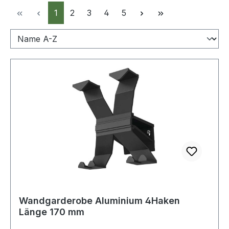
Seite
Seite
Seite
Seite
Seite
1
2
3
4
5
Wandgarderobe Aluminium 4Haken
Länge 170 mm