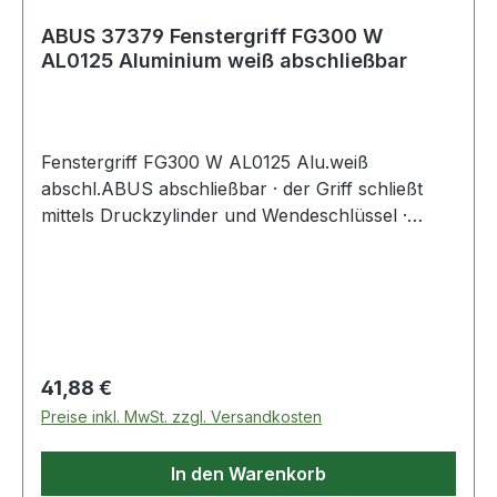
ABUS 37379 Fenstergriff FG300 W
AL0125 Aluminium weiß abschließbar
Fenstergriff FG300 W AL0125 Alu.weiß
abschl.ABUS abschließbar · der Griff schließt
mittels Druckzylinder und Wendeschlüssel ·
speziell zur Sicherheit von Kindern · für Fenster
aus Aluminium, Holz oder Kunststoff ·
universeller Einsatz dank verstellbarem
Vierkantstift · DIN 18267 Klasse 2 Weitere technis
Regulärer Preis:
41,88 €
Preise inkl. MwSt. zzgl. Versandkosten
In den Warenkorb