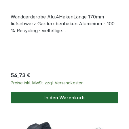
Wandgarderobe Alu.4HakenLänge 170mm
tiefschwarz Garderobenhaken Aluminium - 100
% Recycling · vielfältige
Kombionationsmöglichkeiten, für
Oberbekleidung, Taschen, Schirme, etc.
Abmessung B 145 x T 157 x H 175 mm Weitere
technische Eigenschaften: · Befestigungsart:
Wand · Farbe: tiefschwarz · Material: Aluminium ·
Höhe: 175mm
Regulärer Preis:
54,73 €
Preise inkl. MwSt. zzgl. Versandkosten
In den Warenkorb