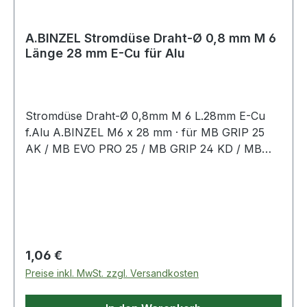
A.BINZEL Stromdüse Draht-Ø 0,8 mm M 6
Länge 28 mm E-Cu für Alu
Stromdüse Draht-Ø 0,8mm M 6 L.28mm E-Cu
f.Alu A.BINZEL M6 x 28 mm · für MB GRIP 25
AK / MB EVO PRO 25 / MB GRIP 24 KD / MB
EVO PRO 24 / MB GRIP 240 D / MB EVO PRO
240 D / ABIMIG AT 255 LW / xFUME® PRO
24Weitere technische Eigenschaften:· passend
für: MB GRIP AT LW
Regulärer Preis:
1,06 €
Preise inkl. MwSt. zzgl. Versandkosten