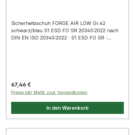
42 W. 11 schwarz
Sicherheitsschuh FORGE AIR LOW Gr.42
schwarz/blau S1 ESD FO SR 20345:2022 nach
DIN EN ISO 20345:2022 · S1 ESD FO SR ·
Obermaterial: strapazierfähige Mikrofaser ·
Fiberglaskappe und flexibler FAP®-
Durchtrittschutz · Futter: atmungsaktives
Funktionsfutter · Fußbett: evercushion®RELIEF ·
FLEXLITE - rutschfeste DUO-PU und TPU Laufs
Regulärer Preis:
67,46 €
Preise inkl. MwSt. zzgl. Versandkosten
In den Warenkorb