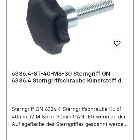
6336.4-ST-40-M8-30 Sterngriff GN
6336.4 Sterngriffschraube Kunststoff d1
40 mm
Sterngriff GN 6336.4 Sterngriffschraube Ku.d1
40mm d2 M 8mm l30mm GANTER wenn an der
Auflagefläche des Sterngriffes gespannt werden
soll, sind die Formen TE und SG vorzuziehen ·
Ausführung und Maße der Sterngriffe: DIN 6336