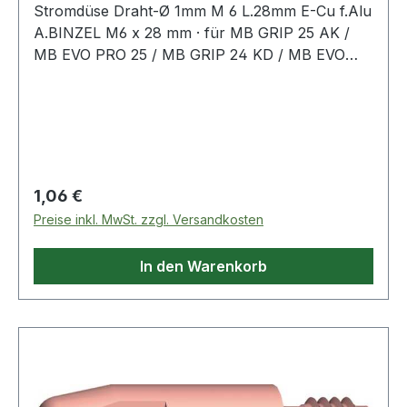
Stromdüse Draht-Ø 1mm M 6 L.28mm E-Cu f.Alu
A.BINZEL M6 x 28 mm · für MB GRIP 25 AK /
MB EVO PRO 25 / MB GRIP 24 KD / MB EVO
PRO 24 / MB GRIP 240 D / MB EVO PRO 240 D
/ ABIMIG AT 255 LW / xFUME® PRO 24Weitere
technische Eigenschaften:· passend für: MB
GRIP AT LW
Regulärer Preis:
1,06 €
Preise inkl. MwSt. zzgl. Versandkosten
In den Warenkorb