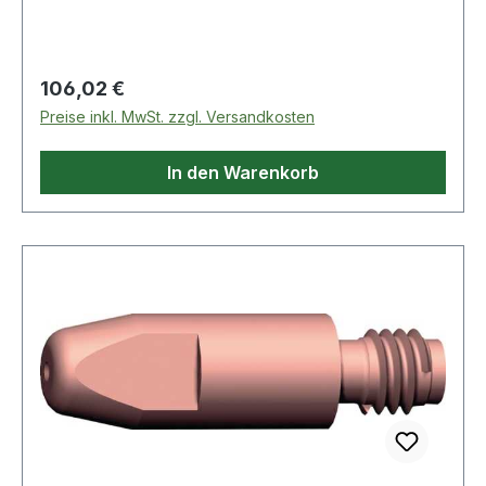
Fülltiefe: 50mm · Ausführung:
zusammenklappbar
Regulärer Preis:
106,02 €
Preise inkl. MwSt. zzgl. Versandkosten
In den Warenkorb