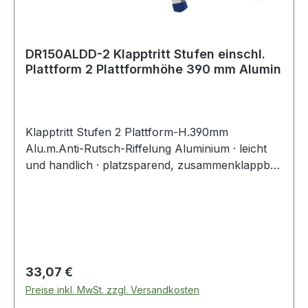
DR150ALDD-2 Klapptritt Stufen einschl.
Plattform 2 Plattformhöhe 390 mm Alumin
Klapptritt Stufen 2 Plattform-H.390mm
Alu.m.Anti-Rutsch-Riffelung Aluminium · leicht
und handlich · platzsparend, zusammenklappbar
· Stufen mit Anti-Rutsch-Riffelung · max.
Gesamtbelastung 150 kg Weitere technische
Eigenschaften: · Tiefe geklappt: 160mm · Höhe
geklappt: 440mm · Breite geklappt: 390mm Für
den gelegentlichen Einsatz im Büro.
Regulärer Preis:
33,07 €
Preise inkl. MwSt. zzgl. Versandkosten