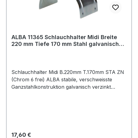
ALBA 11365 Schlauchhalter Midi Breite
220 mm Tiefe 170 mm Stahl galvanisch
verzi
Schlauchhalter Midi B.220mm T.170mm STA ZN
(Chrom 6 frei) ALBA stabile, verschweisste
Ganzstahlkonstruktion galvanisch verzinkt
(Chrom 6 frei) · schlauchschonend (kein
Schlauchknicken)
Regulärer Preis:
17,60 €