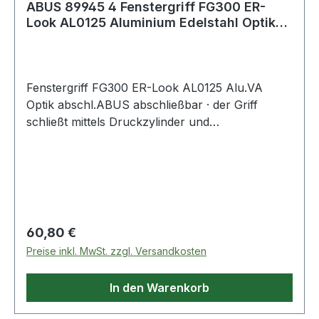
ABUS 89945 4 Fenstergriff FG300 ER-
Look AL0125 Aluminium Edelstahl Optik
abschli
Fenstergriff FG300 ER-Look AL0125 Alu.VA
Optik abschl.ABUS abschließbar · der Griff
schließt mittels Druckzylinder und
Wendeschlüssel · speziell zur Sicherheit von
Kindern · für Fenster aus Aluminium, Holz oder
Kunststoff · universeller Einsatz dank
verstellbarem Vierkantstift · DIN 18267 Klasse 2
Weitere technis
Regulärer Preis:
60,80 €
Preise inkl. MwSt. zzgl. Versandkosten
In den Warenkorb