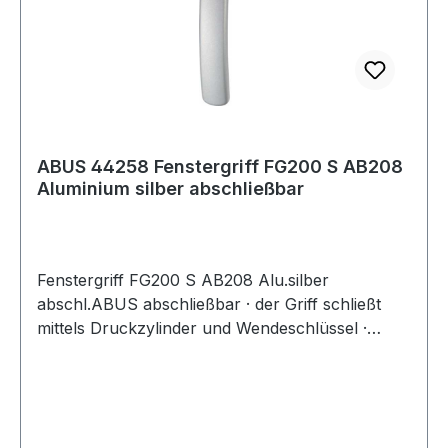
ABUS 44258 Fenstergriff FG200 S AB208
Aluminium silber abschließbar
Fenstergriff FG200 S AB208 Alu.silber
abschl.ABUS abschließbar · der Griff schließt
mittels Druckzylinder und Wendeschlüssel ·
speziell zur Sicherheit von Kindern · für Fenster
aus Aluminium, Holz oder Kunststoff ·
universeller Einsatz dank verstellbarem
Vierkantstift Weitere technische Eigenschaften: ·