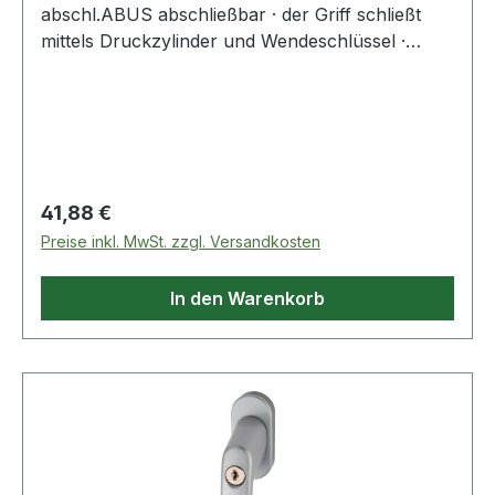
abschl.ABUS abschließbar · der Griff schließt
mittels Druckzylinder und Wendeschlüssel ·
speziell zur Sicherheit von Kindern · für Fenster
aus Aluminium, Holz oder Kunststoff ·
universeller Einsatz dank verstellbarem
Vierkantstift · DIN 18267 Klasse 2 Weitere technis
Regulärer Preis:
41,88 €
Preise inkl. MwSt. zzgl. Versandkosten
In den Warenkorb