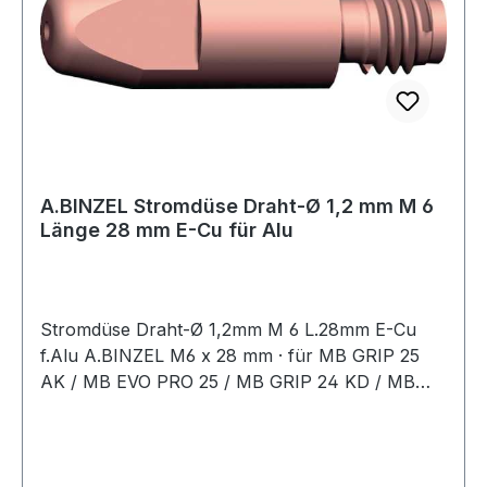
A.BINZEL Stromdüse Draht-Ø 1,2 mm M 6
Länge 28 mm E-Cu für Alu
Stromdüse Draht-Ø 1,2mm M 6 L.28mm E-Cu
f.Alu A.BINZEL M6 x 28 mm · für MB GRIP 25
AK / MB EVO PRO 25 / MB GRIP 24 KD / MB
EVO PRO 24 / MB GRIP 240 D / MB EVO PRO
240 D / ABIMIG AT 255 LW / xFUME® PRO
24Weitere technische Eigenschaften:· passend
für: MB GRIP AT LW