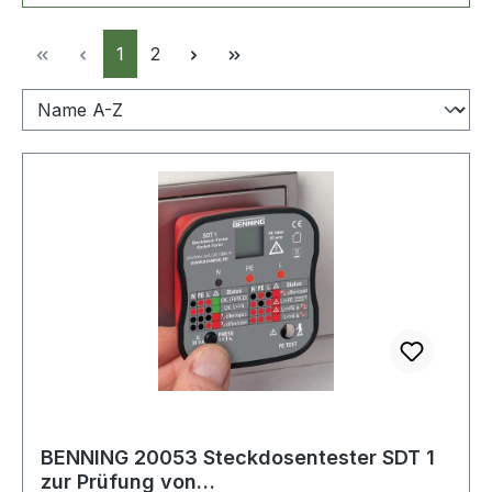
Seite
Seite
1
2
BENNING 20053 Steckdosentester SDT 1
zur Prüfung von