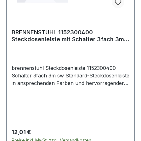
brennenstuhl® Weitere Produkte im Bereich
BRENNENSTUHL 1152300400
Steckdosenleiste mit Schalter 3fach 3m
sw
brennenstuhl Steckdosenleiste 1152300400
Schalter 3fach 3m sw Standard-Steckdosenleiste
in ansprechenden Farben und hervorragender
Qualität. Sicherheitsschalter beleuchtet ·
zweipolig ein-/ausschaltbar. Design geschützt.
Regulärer Preis:
12,01 €
Preise inkl. MwSt. zzgl. Versandkosten