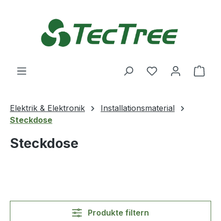
Zum Hauptinhalt springen
Du hast 0 Produ
Ware
Elektrik & Elektronik
Installationsmaterial
Steckdose
Steckdose
Produkte filtern