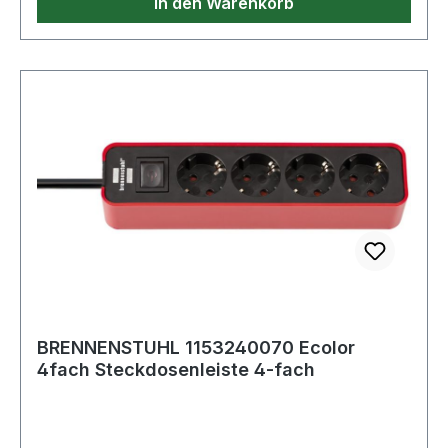
In den Warenkorb
(zweipolig) Lieferumfang: 1 x Ecolor
Steckdosenleiste mit 1,5m Kabel in der Farbe
schwarz/weiß - in bester Qualität von
brennenstuhl® Weitere Produkte im Bereich
BRENNENSTUHL 1153240070 Ecolor
4fach Steckdosenleiste 4-fach