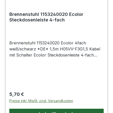
Brennenstuhl 1153240020 Ecolor
Steckdosenleiste 4-fach
Brennenstuhl 1153240020 Ecolor 4fach
weiß/schwarz *DE* 1,5m H05VV-F3G1,5 Kabel
mit Schalter Ecolor Steckdosenleiste 4-fach
(Steckerleiste mit Schalter und 1,5m
Kabel)Artikelnummer1153240020EAN400712364
7538 4er Schutzkontakt-Steckdosenleiste mit
1,5m Kabellänge H05VV-F 3G1,5 Steckerleiste
mit erhöhtem Berührungsschutz - sorgt für
noch mehr Sicherheit in Innenbereichen
Regulärer Preis:
5,70 €
Elegantes und zeitloses Design in verschiedenen
Preise inkl. MwSt. zzgl. Versandkosten
Farben erhältlich Mit beleuchtetem
Sicherheitsschalter zum Ein- und Ausschalten