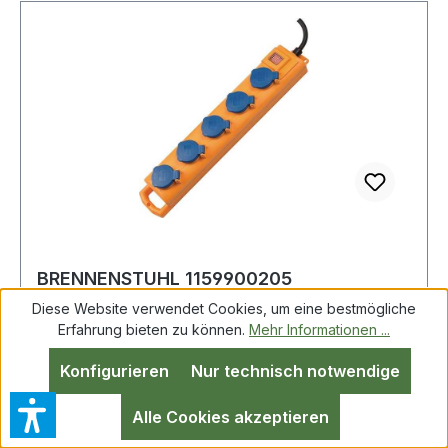
BRENNENSTUHL 1159900205
Steckdosenblock Super Solid SL 554 16 A
Diese Website verwendet Cookies, um eine bestmögliche
230 V schwarz St
Erfahrung bieten zu können.
Mehr Informationen ...
Konfigurieren
Nur technisch notwendige
Steckdosenblock Super Solid SL 554 16 A 230 V
Steckd.5 2m H07RN-F 3x1,5 mm² mit
Alle Cookies akzeptieren
spritzwassergeschützten Steckdosen im schlag-