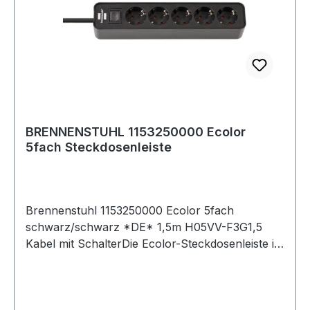
BRENNENSTUHL 1153250000 Ecolor
5fach Steckdosenleiste
Brennenstuhl 1153250000 Ecolor 5fach
schwarz/schwarz *DE* 1,5m H05VV-F3G1,5
Kabel mit SchalterDie Ecolor-Steckdosenleiste in
der Farbe schwarz und mit einem 1,5m Kabel
besticht durch ihre Qualität und Sicherheit in
allen Bereichen. Sie hat ein elegantes, schlankes
und zeitloses Design, welches durch die polierte