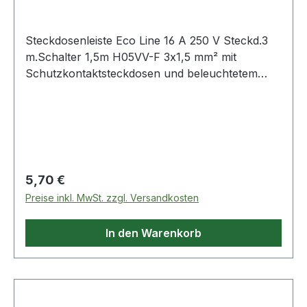
Steckdosenleiste Eco Line 16 A 250 V Steckd.3
m.Schalter 1,5m H05VV-F 3x1,5 mm² mit
Schutzkontaktsteckdosen und beleuchtetem
Kontrollschalter (2-polig) · quersitzende
Steckdosentöpfe für den komfortablen Einsatz
von Winkelsteckern · Steckdosen mit
Kinderschutz · bruchsicheres Gehäuse aus
hochwertigem Kunststoff · stabile Kontakte Wei
Regulärer Preis:
5,70 €
Preise inkl. MwSt. zzgl. Versandkosten
In den Warenkorb