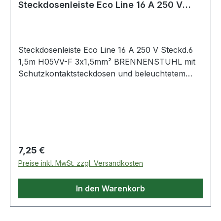
Steckdosenleiste Eco Line 16 A 250 V
weiß Steckdosen 6 1
Steckdosenleiste Eco Line 16 A 250 V Steckd.6
1,5m H05VV-F 3x1,5mm² BRENNENSTUHL mit
Schutzkontaktsteckdosen und beleuchtetem
Kontrollschalter (2-polig) · quersitzende
Steckdosentöpfe für den komfortablen Einsatz
von Winkelsteckern · Steckdosen mit
Kinderschutz · bruchsicheres Gehäuse aus
hochwertigem Kunststoff · stabile Kontakte Wei
Regulärer Preis:
7,25 €
Preise inkl. MwSt. zzgl. Versandkosten
In den Warenkorb