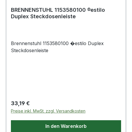
(IP): IP20 Kabelqualität: PVC Weitere Produkte im
Bereich
BRENNENSTUHL 1153580100 ®estilo
Duplex Steckdosenleiste
Brennenstuhl 1153580100 �estilo Duplex
Steckdosenleiste
Regulärer Preis:
33,19 €
Preise inkl. MwSt. zzgl. Versandkosten
In den Warenkorb