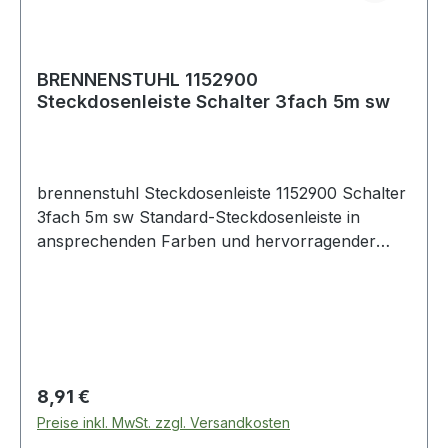
BRENNENSTUHL 1152900
Steckdosenleiste Schalter 3fach 5m sw
brennenstuhl Steckdosenleiste 1152900 Schalter
3fach 5m sw Standard-Steckdosenleiste in
ansprechenden Farben und hervorragender
Qualität. Sicherheitsschalter beleuchtet ·
zweipolig ein-/ausschaltbar. Design geschützt.
Regulärer Preis:
8,91 €
Preise inkl. MwSt. zzgl. Versandkosten