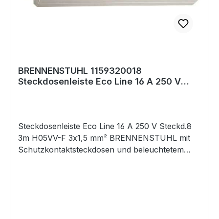
BRENNENSTUHL 1159320018
Steckdosenleiste Eco Line 16 A 250 V
weiß Steckdosen 8 3
Steckdosenleiste Eco Line 16 A 250 V Steckd.8
3m H05VV-F 3x1,5 mm² BRENNENSTUHL mit
Schutzkontaktsteckdosen und beleuchtetem
Kontrollschalter (2-polig) · quersitzende
Steckdosentöpfe für den komfortablen Einsatz
von Winkelsteckern · Steckdosen mit
Kinderschutz · bruchsicheres Gehäuse aus
hochwertigem Kunststoff · stabile Kontakte Wei