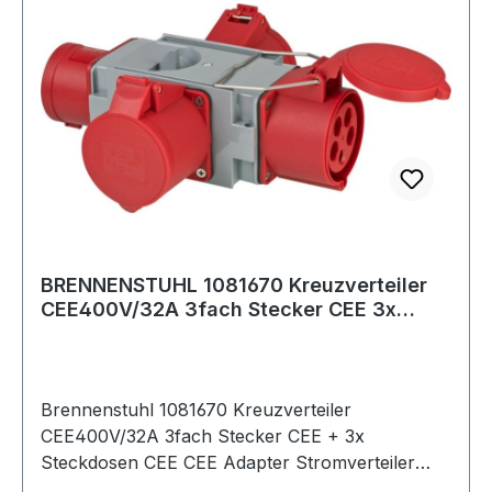
Schutzkontaktsteckdose · Messkategorie CAT III
300 V Weitere technische Eigenschaften: ·
Anzeige: LCD/LEDs
BRENNENSTUHL 1081670 Kreuzverteiler
CEE400V/32A 3fach Stecker CEE 3x
Steckdosen
Brennenstuhl 1081670 Kreuzverteiler
CEE400V/32A 3fach Stecker CEE + 3x
Steckdosen CEE CEE Adapter Stromverteiler
IP44 (1x CEE Stecker 400V/32 A & 3x CEE