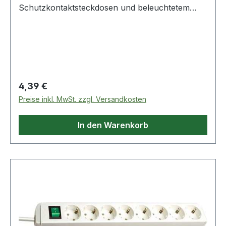
Schutzkontaktsteckdosen und beleuchtetem
Kontrollschalter (2-polig) · quersitzende
Steckdosentöpfe für den komfortablen Einsatz
von Winkelsteckern · Steckdosen mit
Kinderschutz · bruchsicheres Gehäuse aus
hochwertigem Kunststoff · stabile Kontakte Wei
Regulärer Preis:
4,39 €
Preise inkl. MwSt. zzgl. Versandkosten
In den Warenkorb