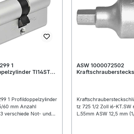
299 1
ASW 1000072502
ppelzylinder TI14ST
Kraftschrauberstecks
sel 3
einsatz 725 1/2 ''
ede
Innensechskant Sch
9 1 Profildoppelzylinder
Kraftschraubersteckschl
0 mm Anzahl
tz 725 1/2 Zoll i6-KT.S
 3 verschiede Not- und
L.55mm ASW 12,5 mm (1/
unktion und
Vierkantantrieb DIN 3121
üssel · massiver
12,5 · mit Stiftbohrung u