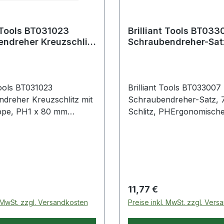
s BT031023
Brilliant Tools BT033007
ndreher Kreuzschlitz
Schraubendreher-Satz,
agkappe, PH1 x 80
Schlitz, PH
T031023
Brilliant Tools BT033007
dreher Kreuzschlitz mit
Schraubendreher-Satz, 7-
ppe, PH1 x 80 mm
Schlitz, PHErgonomische
rodukte im Bereich
für präzises, ermüdungsf
dreher Kreuzschlitz mit
ArbeitenAllrounder für A
Holz, Kunststoff und
MetallFormschlüssige Ve
von Griff und Klinge für 
KraftübertragungAntrieb
 Preis:
Regulärer Preis:
11,77 €
Markierung am Griffende
. MwSt. zzgl. Versandkosten
Preise inkl. MwSt. zzgl. Ver
BRILLIANT TOOLS
Schraubendreher-Satz 