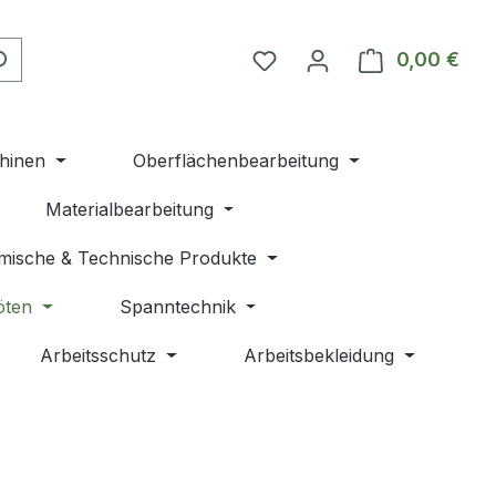
Du hast 0 Produkte auf 
0,00 €
Ware
hinen
Oberflächenbearbeitung
Materialbearbeitung
mische & Technische Produkte
öten
Spanntechnik
Arbeitsschutz
Arbeitsbekleidung