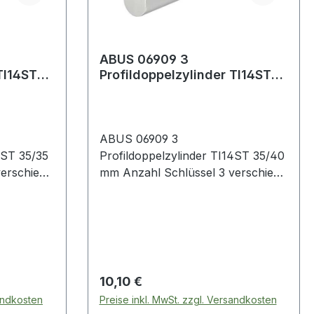
ABUS 06909 3
TI14ST
Profildoppelzylinder TI14ST
35/40 mm Anzahl Schlüssel 3
verschiede
ABUS 06909 3
4ST 35/35
Profildoppelzylinder TI14ST 35/40
mm Anzahl Schlüssel 3 verschiede
ion und
Not- und Gefahrenfunktion und
Profilschlüssel · massiver
Profildoppelzylinder aus
ium ·
TITALIUM Spezialaluminium ·
n außen
Zugang mit Schlüssel von außen
lüssel
auch wenn innen ein Schlüssel
Regulärer Preis:
10,10 €
gen für
steckt · Spezialstifte sorgen für
sandkosten
Preise inkl. MwSt. zzgl. Versandkosten
ulations-
einen Picking- und Manipulations-