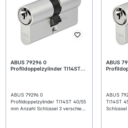
ABUS 79296 0
ABUS 79
Profildoppelzylinder TI14ST
Profildo
40/55 mm Anzahl Schlüssel 3
45/60 mm Anzahl Schlüs
verschiede
verschi
ABUS 79296 0
ABUS 7929
Profildoppelzylinder TI14ST 40/55
TI14ST 45/6
mm Anzahl Schlüssel 3 verschiede
Schlüssel
Not- und Gefahrenfunktion und
Gefahrenf
Profilschlüssel · massiver
Profilschl