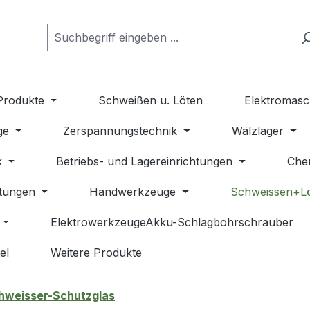
Produkte
Schweißen u. Löten
Elektromasc
ge
Zerspannungstechnik
Wälzlager
k
Betriebs- und Lagereinrichtungen
Che
stungen
Handwerkzeuge
Schweissen+L
ElektrowerkzeugeAkku-Schlagbohrschrauber
el
Weitere Produkte
hweisser-Schutzglas