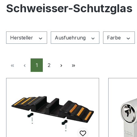
Schweisser-Schutzglas
Hersteller
Ausfuehrung
Farbe
Seite
Seite
1
2