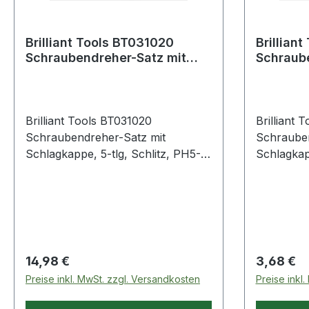
Brilliant Tools BT031020
Brilliant Tool
Schraubendreher-Satz mit
Schraube
Schlagkappe, 5-tlg, Schlitz,
mit Schl
Brilliant Tools BT031020
Brilliant Tools B
Schraubendreher-Satz mit
Schrauben
Schlagkappe, 5-tlg, Schlitz, PH5-
Schlagka
teiliger Satznach DIN/ISO
Weitere P
gefertigtdurchgehend vergütete
Schrauben
Klingeergonomischer Griff für ein
Schlagk
präzises ArbeitenQuerloch zur
Aufhängung oder zur Kombination
mit zusätzlichem HebelFertigung
Regulärer Preis:
Regulärer
14,98 €
3,68 €
aus Chrom Vanadium Stahl sorgt
Preise inkl. MwSt. zzgl. Versandkosten
Preise inkl
für Zähigkeit und hohe
Verschleißfestigkeitmit 6-kantmit