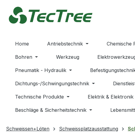
m Hauptinhalt springen
Zur Suche springen
Zur Hauptnavigation springen
Home
Antriebstechnik
Chemische 
Bohren
Werkzeug
Elektrowerkzeu
Pneumatik - Hydraulik
Befestigungstechni
Dichtungs-/Schwingungstechnik
Dienstlei
Technische Produkte
Elektrik & Elektronik
Beschläge & Sicherheitstechnik
Lebensmitt
Schweissen+Löten
Schweissplatzausstattung
Sc