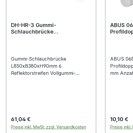
DH-HR-3 Gummi-
ABUS 06
Schlauchbrücke
Profildo
L850xB300xH85mm 6
30/45 mm Anzahl Schlü
Reflektorstreifen
verschi
Gummi-Schlauchbrücke
ABUS 068
L850xB380xH90mm 6
Profildop
Reflektorstreifen Vollgummi-
mm Anzahl Schlüssel 3 verschiede
Schlauchbrücke aus schwarzem,
Not- und 
zähem und bruchfestem Gummi ·
Profilschl
witterungsbeständig und sehr
Profildopp
robust · durch beidseitige
TITALIUM 
vorhandene Verbindungselemente
Zugang mi
lassen sich beliebig viele Brücken
auch wenn
Regulärer Preis:
Regulärer
61,04 €
10,10 €
aneinander reihen · 6 gelb-orange-
steckt · S
Preise inkl. MwSt. zzgl. Versandkosten
Preise inkl
leuchtende Kennstreifen · geeignet
einen Pic