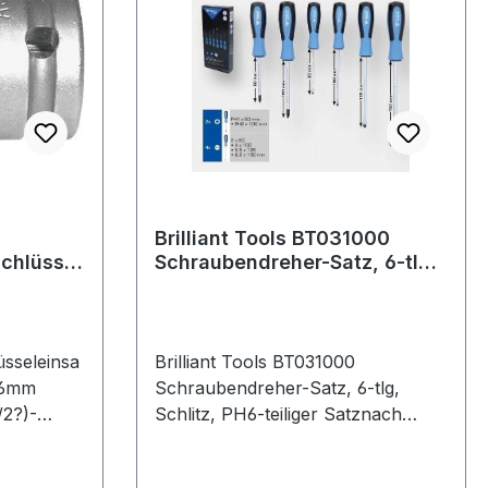
Brilliant Tools BT031000
chlüssel
Schraubendreher-Satz, 6-tlg,
Schlitz, PH
üsseleinsa
Brilliant Tools BT031000
W 6mm
Schraubendreher-Satz, 6-tlg,
2?)-
Schlitz, PH6-teiliger Satznach
 · Form G
DIN/ISO gefertigtdurchgehend
nd Ringnut
vergütete Klingeergonomischer