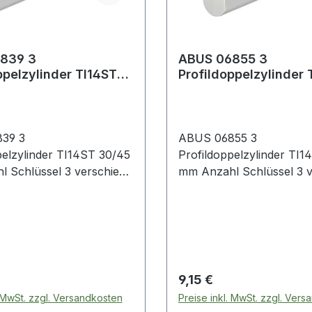
839 3
ABUS 06855 3
ppelzylinder TI14ST
Profildoppelzylinder 
ssel 3
35/35 mm Anzahl Schlüssel 3
ede
verschiede
39 3
ABUS 06855 3
pelzylinder TI14ST 30/45
Profildoppelzylinder TI1
mm Anzahl Schlüssel 3 verschiede
Gefahrenfunktion und
Not- und Gefahrenfunkt
üssel · massiver
Profilschlüssel · massiver
elzylinder aus
Profildoppelzylinder aus
Spezialaluminium ·
TITALIUM Spezialalumin
t Schlüssel von außen
Zugang mit Schlüssel vo
 innen ein Schlüssel
auch wenn innen ein Sch
 Preis:
Regulärer Preis:
9,15 €
pezialstifte sorgen für
steckt · Spezialstifte sor
. MwSt. zzgl. Versandkosten
Preise inkl. MwSt. zzgl. Ver
king- und Manipulations-
einen Picking- und Manip