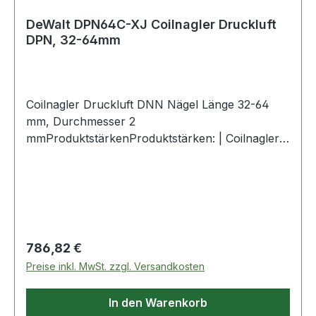
DeWalt DPN64C-XJ Coilnagler Druckluft
DPN, 32-64mm
Coilnagler Druckluft DNN Nägel Länge 32-64
mm, Durchmesser 2
mmProduktstärkenProduktstärken: | Coilnagler
32-64mm. | Kraftvoller Coilnagler um bis zu
64mm Nägel in härtestes Holz zu schießen |
Pneumatischer Einsatz für konsistente
Performance von -20 bis 50 Grad Celcius und
minimalen Reinigungsbedarf | Einzelauslösung |
Höhenverstellbares Magazin | 360° Abluft-
Regulärer Preis:
786,82 €
Auslass | Werkzeuglos verstellbare
Preise inkl. MwSt. zzgl. Versandkosten
Tiefeneinstellung | Befestigungselement Typ
Coilnagel | Befestigungselement Sortiment 32-
In den Warenkorb
64mm | Durchmesser