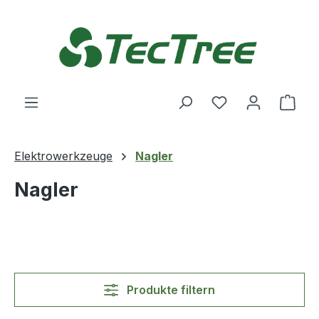
Zum Hauptinhalt springen
Du hast 0 Produ
Ware
Elektrowerkzeuge
Nagler
Nagler
Produkte filtern