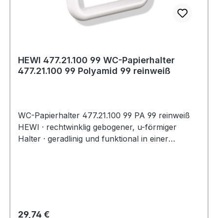
HEWI 477.21.100 99 WC-Papierhalter
477.21.100 99 Polyamid 99 reinweiß
WC-Papierhalter 477.21.100 99 PA 99 reinweiß
HEWI · rechtwinklig gebogener, u-förmiger
Halter · geradlinig und funktional in einer
einfachen und zeitlosen Formensprache
gestaltet · diebstahlgeschützt durch verdeckte
Verschraubung · leicht zu reinigen · 160 mm
breit, 120 mm hoch, Stange 20 mm im
Durchmesser · aus hochwertigem Polyamid in
den HEWI Farben Artikel: HEWI 477.21.100
Regulärer Preis:
29,74 €