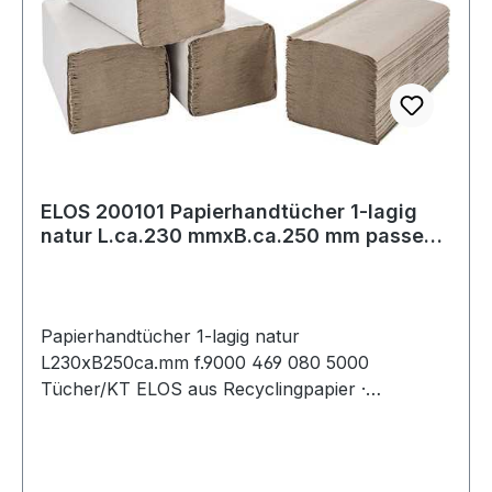
ELOS 200101 Papierhandtücher 1-lagig
natur L.ca.230 mmxB.ca.250 mm passend
für
Papierhandtücher 1-lagig natur
L230xB250ca.mm f.9000 469 080 5000
Tücher/KT ELOS aus Recyclingpapier ·
kosteneffizientes und leistungsstarkes
Handtuchpapier · sauber und hygienisch Weitere
technische Eigenschaften: · Falzung: Z Falz ·