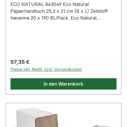
ECO NATURAL 863049 Eco Natural
Papierhandtuch 25,3 x 21 cm (B x L) Zellstoff
havanna 20 x 190 Bl./Pack. Eco Natural
Papierhandtuch 25,3 x 21 cm (B x L) Zellstoff
havanna 20 x 190 Bl./Pack.
Regulärer Preis:
57,35 €
Preise inkl. MwSt. zzgl. Versandkosten
In den Warenkorb