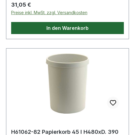
Regulärer Preis:
31,05 €
Preise inkl. MwSt. zzgl. Versandkosten
In den Warenkorb
H61062-82 Papierkorb 45 l H480xD. 390