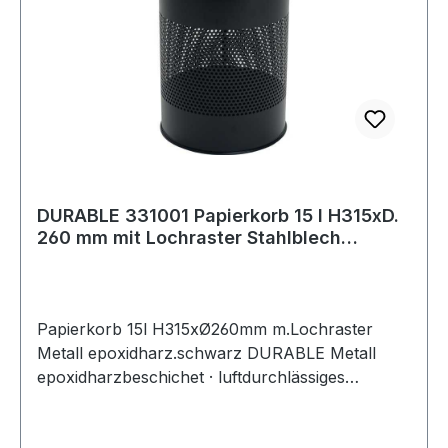
DURABLE 331001 Papierkorb 15 l H315xD.
260 mm mit Lochraster Stahlblech
pulverb
Papierkorb 15l H315xØ260mm m.Lochraster
Metall epoxidharz.schwarz DURABLE Metall
epoxidharzbeschichet · luftdurchlässiges
Lochraster