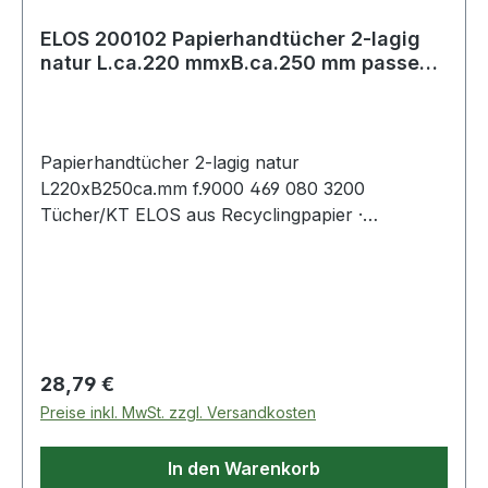
ELOS 200102 Papierhandtücher 2-lagig
natur L.ca.220 mmxB.ca.250 mm passend
für
Papierhandtücher 2-lagig natur
L220xB250ca.mm f.9000 469 080 3200
Tücher/KT ELOS aus Recyclingpapier ·
kosteneffizientes und leistungsstarkes
Handtuchpapier · sauber und hygienisch Weitere
technische Eigenschaften: · Falzung: Z Falz ·
passend für: 9000 469 080
Regulärer Preis:
28,79 €
Preise inkl. MwSt. zzgl. Versandkosten
In den Warenkorb