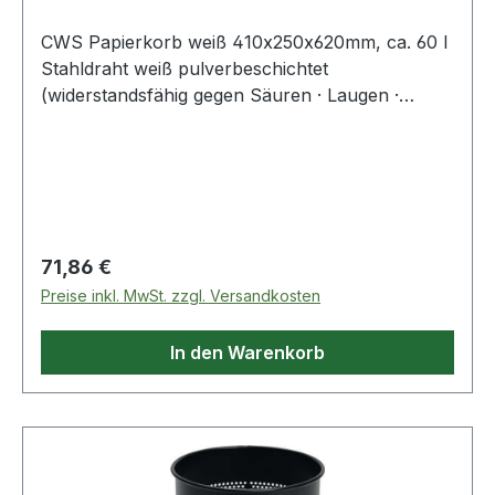
CWS Papierkorb weiß 410x250x620mm, ca. 60 l
Stahldraht weiß pulverbeschichtet
(widerstandsfähig gegen Säuren · Laugen ·
mechanische Beschädigung) ·
zusammenklappbar · Maschenweite ca. 6 cm
Weitere technische Eigenschaften: · Breite (1):
250,0mm · Einhängbar in Wandhalterung: Ja ·
Form: rechteckig ·
Regulärer Preis:
71,86 €
Preise inkl. MwSt. zzgl. Versandkosten
In den Warenkorb