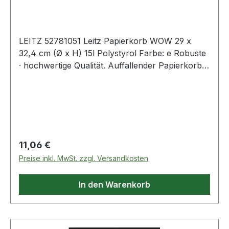
LEITZ 52781051 Leitz Papierkorb WOW 29 x
32,4 cm (Ø x H) 15l Polystyrol Farbe: e Robuste
· hochwertige Qualität. Auffallender Papierkorb
in Premium-Qualität und modernen Farben mit
hochglänzender Oberfläche. Passt perfekt zu
allen anderen Produkten der Leitz WOW Serie.
Modernes · zeitgemässes Design · das zu Hause
und im Büro klasse aussieht. Geben Sie Ihrem
Arbeitsplatz den WOW-Effekt. Glatte
Regulärer Preis:
11,06 €
Innenoberflächer für optimale und einfache
Preise inkl. MwSt. zzgl. Versandkosten
Reinigung. Mit verstärktem Rand für sicheres
Anbringen von Müllsäcken. Für die
In den Warenkorb
Aufbewahrung platzsparend ineinander
stapelbar.