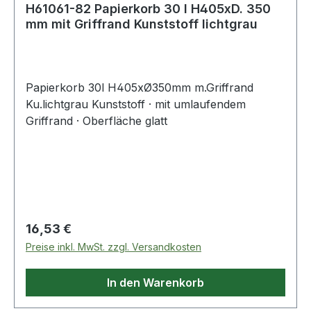
H61061-82 Papierkorb 30 l H405xD. 350
mm mit Griffrand Kunststoff lichtgrau
Papierkorb 30l H405xØ350mm m.Griffrand
Ku.lichtgrau Kunststoff · mit umlaufendem
Griffrand · Oberfläche glatt
Regulärer Preis:
16,53 €
Preise inkl. MwSt. zzgl. Versandkosten
In den Warenkorb