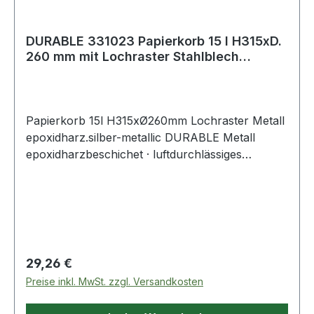
DURABLE 331023 Papierkorb 15 l H315xD.
260 mm mit Lochraster Stahlblech
pulverb
Papierkorb 15l H315xØ260mm Lochraster Metall
epoxidharz.silber-metallic DURABLE Metall
epoxidharzbeschichet · luftdurchlässiges
Lochraster
Regulärer Preis:
29,26 €
Preise inkl. MwSt. zzgl. Versandkosten