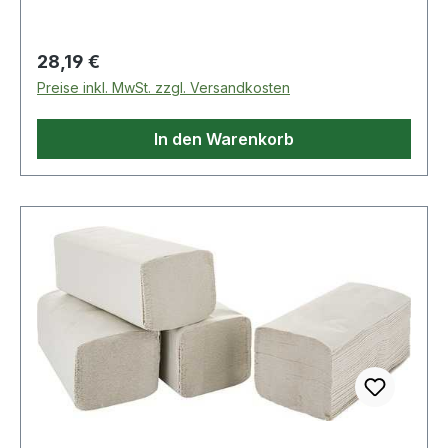
passend für: 9000 469 080
Regulärer Preis:
28,19 €
Preise inkl. MwSt. zzgl. Versandkosten
In den Warenkorb