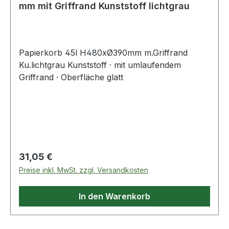
mm mit Griffrand Kunststoff lichtgrau
Papierkorb 45l H480xØ390mm m.Griffrand
Ku.lichtgrau Kunststoff · mit umlaufendem
Griffrand · Oberfläche glatt
Regulärer Preis:
31,05 €
Preise inkl. MwSt. zzgl. Versandkosten
In den Warenkorb