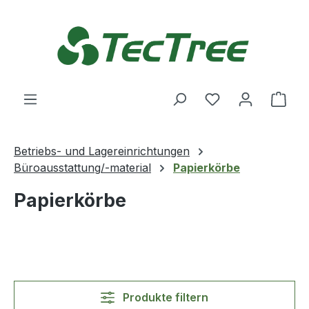
Zum Hauptinhalt springen
Du hast 0 Produ
Ware
Betriebs- und Lagereinrichtungen
Büroausstattung/-material
Papierkörbe
Papierkörbe
Produkte filtern