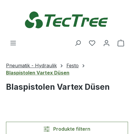
Zum Hauptinhalt springen
Du hast 0 Produ
Ware
Pneumatik - Hydraulik
Festo
Blaspistolen Vartex Düsen
Blaspistolen Vartex Düsen
Produkte filtern