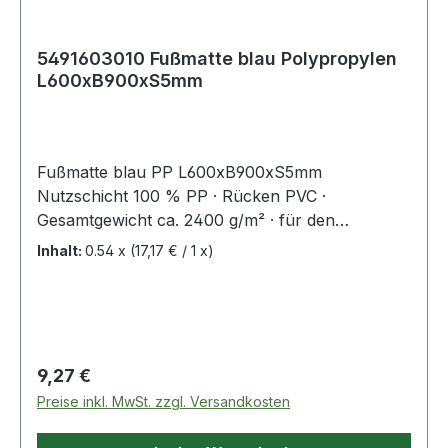
5491603010 Fußmatte blau Polypropylen
L600xB900xS5mm
Fußmatte blau PP L600xB900xS5mm
Nutzschicht 100 % PP · Rücken PVC ·
Gesamtgewicht ca. 2400 g/m² · für den
Innenbereich Weitere technische Eigenschaften: ·
Inhalt:
0.54 x
(17,17 € / 1 x)
Gewicht: 2400g/m²
Regulärer Preis:
9,27 €
Preise inkl. MwSt. zzgl. Versandkosten