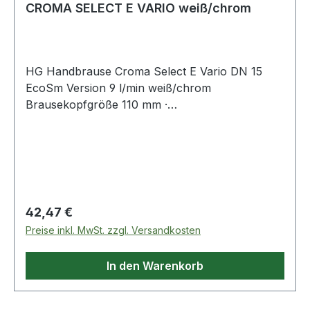
CROMA SELECT E VARIO weiß/chrom
HG Handbrause Croma Select E Vario DN 15
EcoSm Version 9 l/min weiß/chrom
Brausekopfgröße 110 mm ·
Strahlartenumstellung durch Select-Taste ·
Strahlart Rain · IntenseRain · TurboRain ·
maximale Durchflussmenge (bei 3 bar) 15 bzw. 9
l/min · mit innenliegender Wasserführung ·
ausspülbares Schmutzfangsieb ·
Anschlussgewinde G 1/2"
Regulärer Preis:
42,47 €
Preise inkl. MwSt. zzgl. Versandkosten
In den Warenkorb