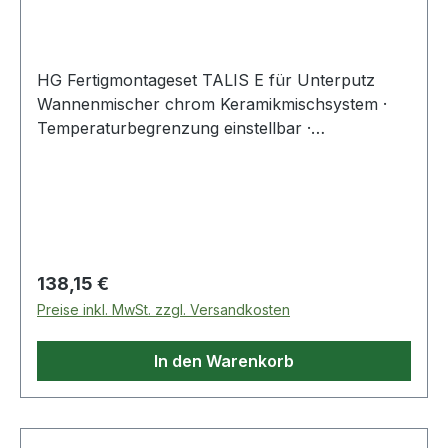
Wannenmischer
HG Fertigmontageset TALIS E für Unterputz
Wannenmischer chrom Keramikmischsystem ·
Temperaturbegrenzung einstellbar ·
automatische Rückstellung · Schalldämpfer · zu
ergänzen mit Grundkörper iBox universal
Weitere technische Eigenschaften: · Anzahl der
Griffe: eingriffig · Kennzeichen UBA-
Anforderung: Ja · Kennzeiche
Regulärer Preis:
138,15 €
Preise inkl. MwSt. zzgl. Versandkosten
In den Warenkorb