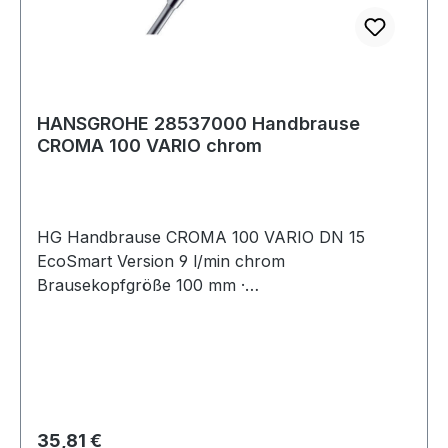
HANSGROHE 28537000 Handbrause
CROMA 100 VARIO chrom
HG Handbrause CROMA 100 VARIO DN 15
EcoSmart Version 9 l/min chrom
Brausekopfgröße 100 mm ·
Strahlartenumstellung durch drehbare
Strahlscheibe · Strahlart Rain · Normalstrahl ·
Shampoostrahl · Massagestrahl · maximale
Durchflussmenge (bei 3 bar) 18 bzw. 9 l/min · mit
innenliegender Wasserführung · ausspülbares
Schmutzfan
Regulärer Preis:
35,81 €