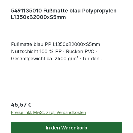
5491135010 Fußmatte blau Polypropylen
L1350xB2000xS5mm
Fußmatte blau PP L1350xB2000xS5mm
Nutzschicht 100 % PP · Rücken PVC ·
Gesamtgewicht ca. 2400 g/m² · für den
Innenbereich Weitere technische Eigenschaften: ·
Gewicht: 2400g/m²
Regulärer Preis:
45,57 €
Preise inkl. MwSt. zzgl. Versandkosten
In den Warenkorb