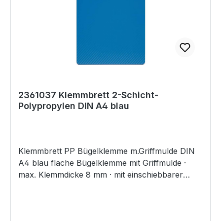
2361037 Klemmbrett 2-Schicht-
Polypropylen DIN A4 blau
Klemmbrett PP Bügelklemme m.Griffmulde DIN
A4 blau flache Bügelklemme mit Griffmulde ·
max. Klemmdicke 8 mm · mit einschiebbarer
Aufhängeöse · aus biegsamen 2-Schicht-
Polypropylen · Oberfläche mit Waffelmuster ·
einsetzbar bei Temperaturen von -10 °C bis +60