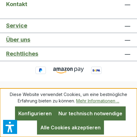
Kontakt
Service
Über uns
Rechtliches
Diese Website verwendet Cookies, um eine bestmögliche
Service
Über uns
Rechtliches
Erfahrung bieten zu können.
Mehr Informationen ...
Konfigurieren
Nur technisch notwendige
Alle Preise inkl. gesetzl. Mehrwertsteuer zzgl.
Versandkosten
und ggf. Nachnahmegebühren, wenn
Alle Cookies akzeptieren
nicht anders angegeben.