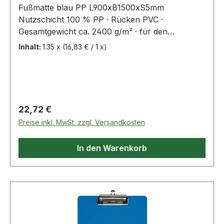
Fußmatte blau PP L900xB1500xS5mm
Nutzschicht 100 % PP · Rücken PVC ·
Gesamtgewicht ca. 2400 g/m² · für den
Innenbereich Weitere technische Eigenschaften: ·
Inhalt:
1.35 x
(16,83 € / 1 x)
Gewicht: 2400g/m²
Regulärer Preis:
22,72 €
Preise inkl. MwSt. zzgl. Versandkosten
In den Warenkorb