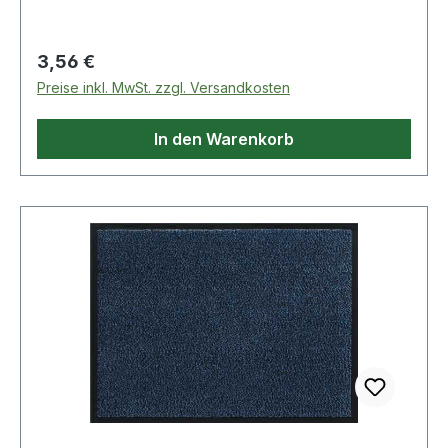
°C, wasserunempfindlich Weitere technische
Eigenschaften: · Format: DIN A4
Regulärer Preis:
3,56 €
Preise inkl. MwSt. zzgl. Versandkosten
In den Warenkorb