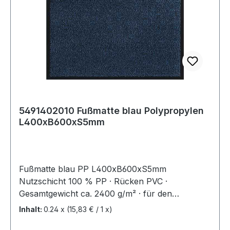
5491402010 Fußmatte blau Polypropylen
L400xB600xS5mm
Fußmatte blau PP L400xB600xS5mm
Nutzschicht 100 % PP · Rücken PVC ·
Gesamtgewicht ca. 2400 g/m² · für den
Innenbereich Weitere technische Eigenschaften: ·
Inhalt:
0.24 x
(15,83 € / 1 x)
Gewicht: 2400g/m²