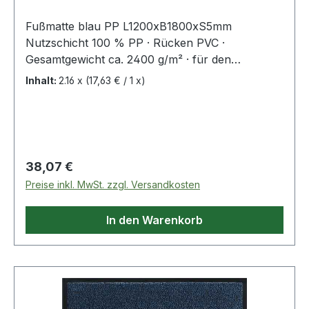
Fußmatte blau PP L1200xB1800xS5mm
Nutzschicht 100 % PP · Rücken PVC ·
Gesamtgewicht ca. 2400 g/m² · für den
Innenbereich Weitere technische Eigenschaften: ·
Inhalt:
2.16 x
(17,63 € / 1 x)
Gewicht: 2400g/m²
Regulärer Preis:
38,07 €
Preise inkl. MwSt. zzgl. Versandkosten
In den Warenkorb