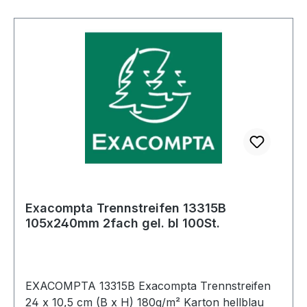
Exacompta Trennstreifen 13315B
105x240mm 2fach gel. bl 100St.
EXACOMPTA 13315B Exacompta Trennstreifen
24 x 10,5 cm (B x H) 180g/m² Karton hellblau