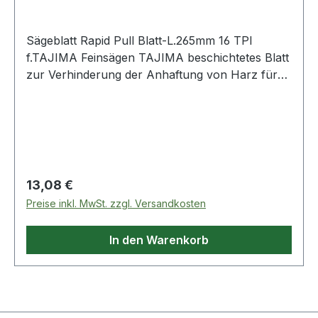
Sägeblatt Rapid Pull Blatt-L.265mm 16 TPI
f.TAJIMA Feinsägen TAJIMA beschichtetes Blatt
zur Verhinderung der Anhaftung von Harz für
Sägen mit werkzeuglosem
Schnellwechselsystem
Regulärer Preis:
13,08 €
Preise inkl. MwSt. zzgl. Versandkosten
In den Warenkorb