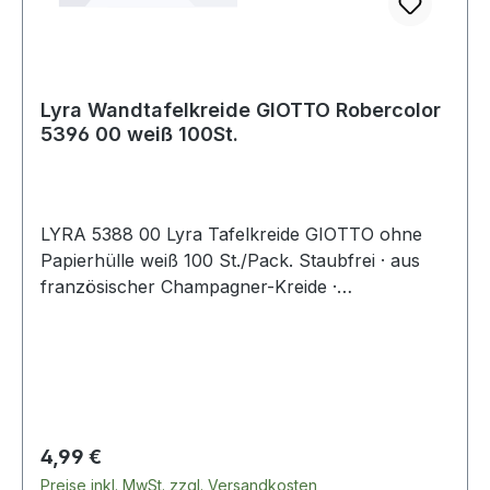
Lyra Wandtafelkreide GIOTTO Robercolor
5396 00 weiß 100St.
LYRA 5388 00 Lyra Tafelkreide GIOTTO ohne
Papierhülle weiß 100 St./Pack. Staubfrei · aus
französischer Champagner-Kreide ·
dermatologisch getestet.
Regulärer Preis:
4,99 €
Preise inkl. MwSt. zzgl. Versandkosten