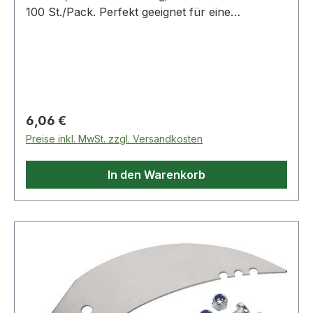
100 St./Pack. Perfekt geeignet für eine
individuelle Beschriftung und Einteilung von
Ordnerinhalten.
Regulärer Preis:
6,06 €
Preise inkl. MwSt. zzgl. Versandkosten
In den Warenkorb