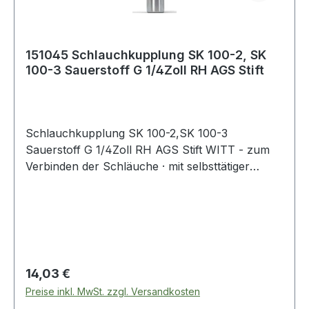
151045 Schlauchkupplung SK 100-2, SK
100-3 Sauerstoff G 1/4Zoll RH AGS Stift
Schlauchkupplung SK 100-2,SK 100-3
Sauerstoff G 1/4Zoll RH AGS Stift WITT - zum
Verbinden der Schläuche · mit selbsttätiger
Gassperre und Rücktrittventil - zum Anschluss
der Schläuche an der Entnahmestelle nach EN
561 - ISO 7289 · Anschluss EN 560 Weitere
technische Eigenschaften: · Abb.: 9
Regulärer Preis:
14,03 €
Preise inkl. MwSt. zzgl. Versandkosten