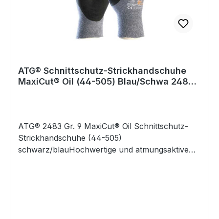
ATG® Schnittschutz-Strickhandschuhe
MaxiCut® Oil (44-505) Blau/Schwa 2483
Gr.09
ATG® 2483 Gr. 9 MaxiCut® Oil Schnittschutz-
Strickhandschuhe (44-505)
schwarz/blauHochwertige und atmungsaktive
Schnittschutzhandschuhe für Präzisionsarbeiten
unter öligen Bedingungen mit einer hohen
Abriebfestigkeit und höchstem Tragekomfort.
Weitere Produkte im Bereich
Schnittschutzhandschuh