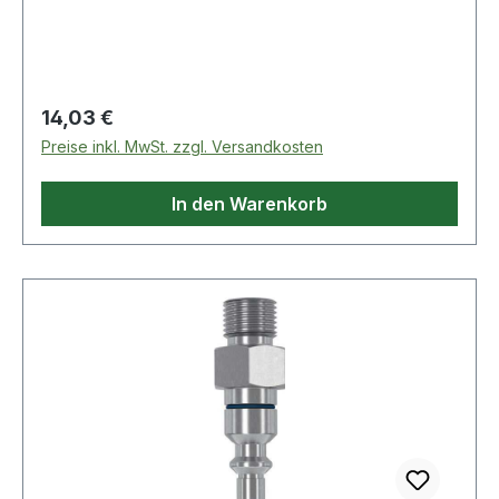
Anschluss EN 560 Weitere technische
Eigenschaften: · Abb.: 8
Regulärer Preis:
14,03 €
Preise inkl. MwSt. zzgl. Versandkosten
In den Warenkorb