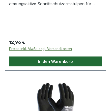
atmungsaktive Schnittschutzarmstulpen für
Präzisionsarbeiten unter trockenen Bedingungen
mit höchster Schnittschutzklasse und
Tragekomfort. Weitere Produkte im Bereich
MaxiCut® Ultra Schnittschutz-Armstulpe
Regulärer Preis:
12,96 €
Preise inkl. MwSt. zzgl. Versandkosten
In den Warenkorb