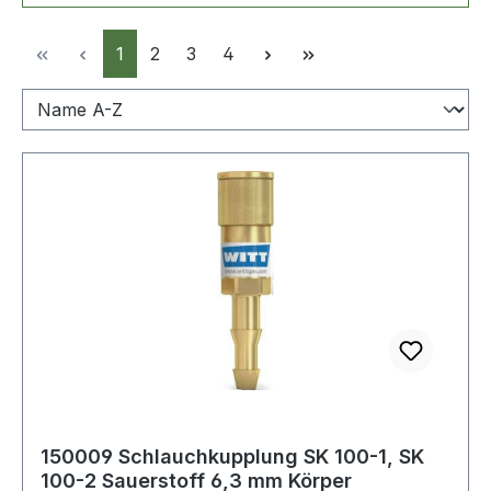
Seite
Seite
Seite
Seite
1
2
3
4
150009 Schlauchkupplung SK 100-1, SK
100-2 Sauerstoff 6,3 mm Körper