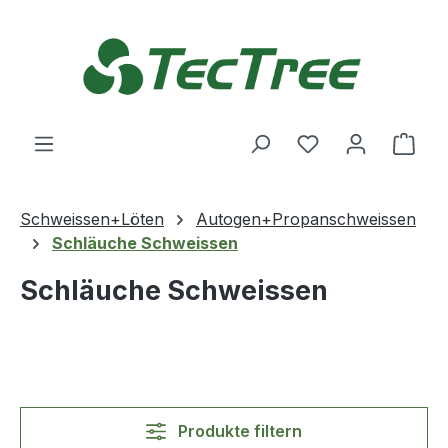
Zum Hauptinhalt springen
Du hast 0 Produ
Ware
Schweissen+Löten
Autogen+Propanschweissen
Schläuche Schweissen
Schläuche Schweissen
Produkte filtern