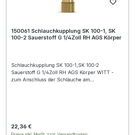
150061 Schlauchkupplung SK 100-1, SK
100-2 Sauerstoff G 1/4Zoll RH AGS Körper
Schlauchkupplung SK 100-1,SK 100-2
Sauerstoff G 1/4Zoll RH AGS Körper WITT -
zum Anschluss der Schläuche am
Brennerhandgriff · mit selbsttätiger Gassperre
und Rücktrittventil - zum Verbinden der
Schläuche · mit selbsttätiger Gassperre und
Rücktrittventil nach EN 561 - ISO 7289 ·
Anschluss EN 560 Weitere technische
Eigenschaften: · Abb.: 1
Regulärer Preis:
22,36 €
Preise inkl. MwSt. zzgl. Versandkosten