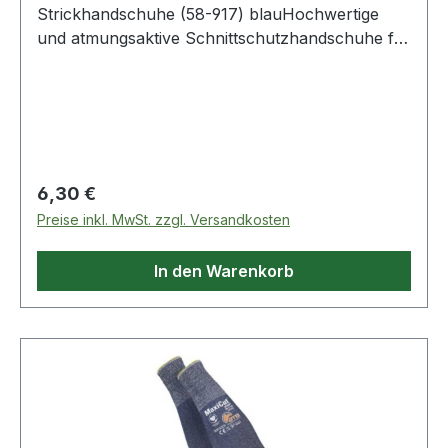
Strickhandschuhe (58-917) blauHochwertige
und atmungsaktive Schnittschutzhandschuhe für
Präzisionsarbeiten unter trockenen Bedingungen
mit einer hohen Abriebfestigkeit und höchstem
Tragekomfort, sowie Touchscreenfähigkeit.
Weitere Produkte im Bereich
Schnittschutzhandschuh
Regulärer Preis:
6,30 €
Preise inkl. MwSt. zzgl. Versandkosten
In den Warenkorb