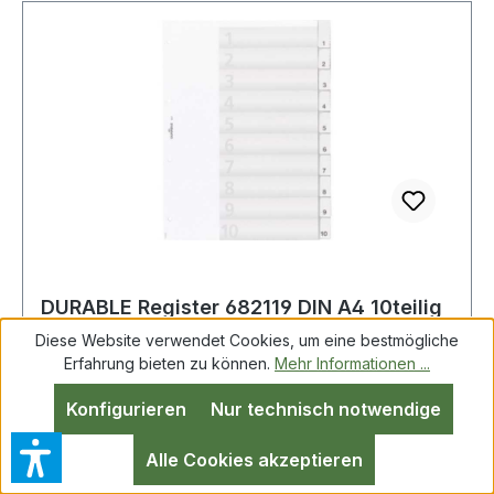
Wartungsarbeiten von Maschinen u. Anlagen
Lebensmittelindustrie, Krankenhäuser,
Bergungsarbeiten, Deponiesanierung,
kriminalistische Ermittlungsarbeiten bei
Rettungsorganisationen wie Feuerwehr,
Technisches Hilfswerk,medizische Notfalldienste,
Polizei, Zivilschutzeinheiten, Flughafenbehörden,
Zollorganisationen Weitere technische
Eigenschaften: · Norm: EN ISO 13982-
1,EN13034,EN1073-2:2002,EN1149-1/95,Typ 5 +
6
DURABLE Register 682119 DIN A4 10teilig
Hartfolie tr
Diese Website verwendet Cookies, um eine bestmögliche
Erfahrung bieten zu können.
Mehr Informationen ...
Konfigurieren
Nur technisch notwendige
DURABLE 682119 DURABLE Ordnerregister DIN
A4 1-10 blanko Hartfolie transparent 1 Register
Alle Cookies akzeptieren
mit glasklaren · umschweißten Taben und