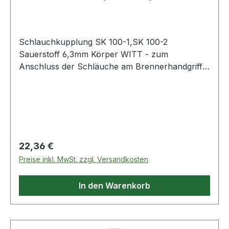
Schlauchkupplung SK 100-1,SK 100-2
Sauerstoff 6,3mm Körper WITT - zum
Anschluss der Schläuche am Brennerhandgriff ·
mit selbsttätiger Gassperre und Rücktrittventil -
zum Verbinden der Schläuche · mit selbsttätiger
Gassperre und Rücktrittventil nach EN 561 - ISO
7289 · Anschluss EN 560 Weitere technische
Eigenschaften: · Abb.: 2
Regulärer Preis:
22,36 €
Preise inkl. MwSt. zzgl. Versandkosten
In den Warenkorb