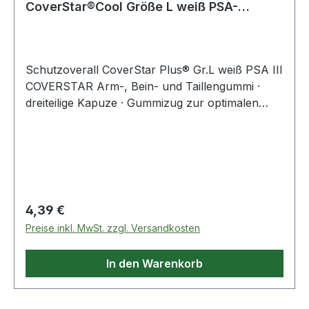
CoverStar®Cool Größe L weiß PSA-
Kategorie III
Schutzoverall CoverStar Plus® Gr.L weiß PSA III
COVERSTAR Arm-, Bein- und Taillengummi ·
dreiteilige Kapuze · Gummizug zur optimalen
Anpassung der Kapuze · dreiteiliger Beinzwickel ·
doppelte Reißverschlussabdeckung · Rückseite
besonders atmungsaktiv durch SMMS-Material
PSA, Kategorie III, Typ 5 + 6 EN ISO 13982-1 EN
13034 EN 1073-2:2002 EN 1149-1/95 ·
Anwendungsbereiche: Asbestsanierung,
Regulärer Preis:
4,39 €
Reinraumanwendungen, z. B.: pharmazeutische
Preise inkl. MwSt. zzgl. Versandkosten
Industrie, Umgang mit faserhaltigen
Dämmstoffen (Glas- u. Steinwolle), Holz- u.
In den Warenkorb
Metallverarbeitung, Harzverarbeitung, Schutz
vor mindergiftigen Chemikalien, Leicht Spritzer
div. Reinigungsflüssigkeiten, Inspektions- u.