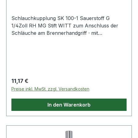
Schlauchkupplung SK 100-1 Sauerstoff G
1/4Zoll RH MG Stift WITT zum Anschluss der
Schläuche am Brennerhandgriff · mit
selbsttätiger Gassperre und Rücktrittventil nach
EN 561 - ISO 7289 · Anschluss EN 560 Weitere
technische Eigenschaften: · Abb.: 10
Regulärer Preis:
11,17 €
Preise inkl. MwSt. zzgl. Versandkosten
In den Warenkorb