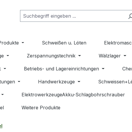
Produkte
Schweißen u. Löten
Elektromasc
ge
Zerspannungstechnik
Wälzlager
k
Betriebs- und Lagereinrichtungen
Che
stungen
Handwerkzeuge
Schweissen+L
ElektrowerkzeugeAkku-Schlagbohrschrauber
el
Weitere Produkte
l