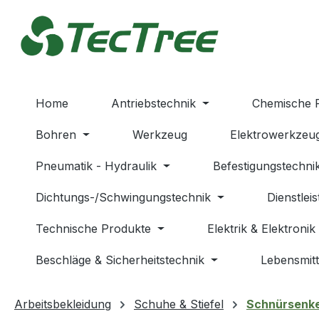
m Hauptinhalt springen
Zur Suche springen
Zur Hauptnavigation springen
Home
Antriebstechnik
Chemische 
Bohren
Werkzeug
Elektrowerkzeu
Pneumatik - Hydraulik
Befestigungstechni
Dichtungs-/Schwingungstechnik
Dienstlei
Technische Produkte
Elektrik & Elektronik
Beschläge & Sicherheitstechnik
Lebensmitt
Arbeitsbekleidung
Schuhe & Stiefel
Schnürsenke