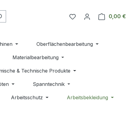
Du hast 0 Produkte auf 
0,00 €
Ware
hinen
Oberflächenbearbeitung
Materialbearbeitung
mische & Technische Produkte
öten
Spanntechnik
Arbeitsschutz
Arbeitsbekleidung