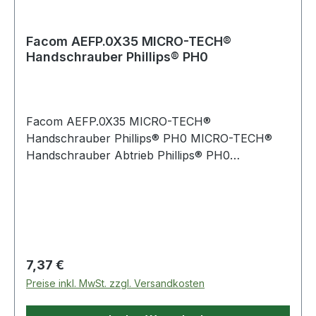
Facom AEFP.0X35 MICRO-TECH®
Handschrauber Phillips® PH0
Facom AEFP.0X35 MICRO-TECH®
Handschrauber Phillips® PH0 MICRO-TECH®
Handschrauber Abtrieb Phillips® PH0
Produktstärken: AEFP-Klinge verchromt, Spitze
brüniert AEFD-Klinge brüniert Weitere Produkte
im Bereich Micro-Tech®-Handschrauber
Regulärer Preis:
7,37 €
Preise inkl. MwSt. zzgl. Versandkosten