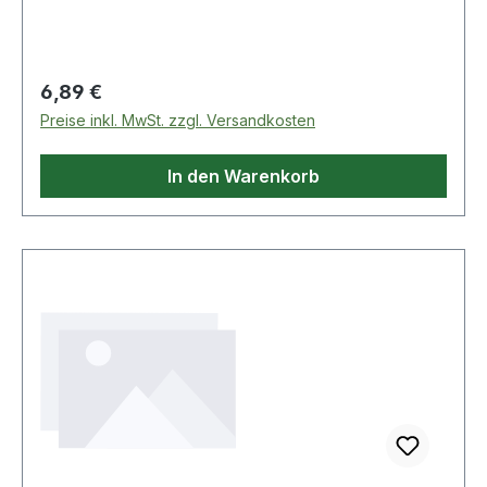
im Bereich Micro-Tech®-Handschrauber
Regulärer Preis:
6,89 €
Preise inkl. MwSt. zzgl. Versandkosten
In den Warenkorb