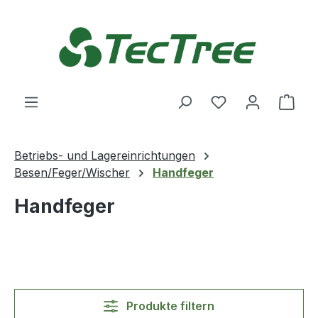
Zum Hauptinhalt springen
Du hast 0 Produ
Ware
Betriebs- und Lagereinrichtungen
Besen/Feger/Wischer
Handfeger
Handfeger
Produkte filtern