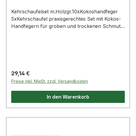
Kehrschaufelset m.Holzgr.10xKokoshandfeger
5xKehrschaufel praxisgerechtes Set mit Kokos-
Handfegern für groben und trockenen Schmutz
Lieferumfang: · 10 x Handfeger Kokos L 290 mm
mit Holzrücken natur · 5 Kehrschaufeln, verzinkt
mit Holzgriff Blattmaß L 230 x B 260 mm
Regulärer Preis:
29,14 €
Preise inkl. MwSt. zzgl. Versandkosten
In den Warenkorb