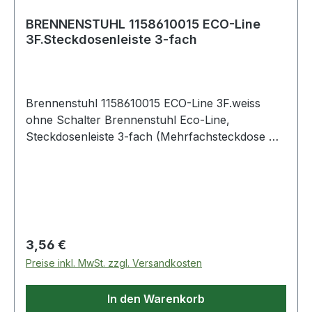
Bereich
BRENNENSTUHL 1158610015 ECO-Line
3F.Steckdosenleiste 3-fach
Brennenstuhl 1158610015 ECO-Line 3F.weiss
ohne Schalter Brennenstuhl Eco-Line,
Steckdosenleiste 3-fach (Mehrfachsteckdose mit
erhöhtem Berührungsschutz und 1,5m Kabel)
weiß 3er Schutzkontakt-Steckdosenleiste mit
1,5m Kabellänge H05VV-F 3G1,5 Steckerleiste
mit erhöhtem Berührungsschutz:
Kunststoffplättchen verschließen die Kontakte
der Steckdose Mehrfachsteckdose besonders
Regulärer Preis:
3,56 €
stromsparend und effizient Schutzkontakt-
Preise inkl. MwSt. zzgl. Versandkosten
Steckdosen in 45°-Anordnung, auch für
Winkelstecker Lieferumfang: 1 x Eco-Line
In den Warenkorb
Steckdosenleiste in der Farbe weiß - in bester