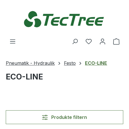
Zum Hauptinhalt springen
Du hast 0 Produ
Ware
Pneumatik - Hydraulik
Festo
ECO-LINE
ECO-LINE
Produkte filtern