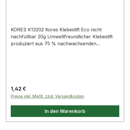
KORES K13202 Kores Klebestift Eco nicht
nachfüllbar 20g Umweltfreundlicher Klebestift
produziert aus 75 % nachwachsenden
Rohstoffen. Ungiftig und geruchsneutral.
Äußerst sparsam im Gebrauch.
Regulärer Preis:
1,42 €
Preise inkl. MwSt. zzgl. Versandkosten
In den Warenkorb