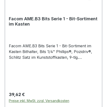
Facom AME.B3 Bits Serie 1 - Bit-Sortiment
im Kasten
Facom AME.B3 Bits Serie 1 - Bit-Sortiment im
Kasten Bithalter, Bits 1/4" Phillips®, Pozidriv®,
Schlitz Satz im Kunststoffkasten, 9-tlg.
Produktstärken: Für intensives, manuelles
Verschrauben Bits 1/4" Schlitz: 0,6x4,5 - 1,0x5,5
- 1,2x6,5 mm Bits 1/4" Phillips®: PH1 - PH2 -
PH3 Bits 1/4" Pozidriv®: PZ1 - PZ2 - PZ3
Lieferung mit Bit-Halter EF.6P1 Kompakter
Kasten Weitere Produkte im Bereich Bits
Regulärer Preis:
39,62 €
Preise inkl. MwSt. zzgl. Versandkosten