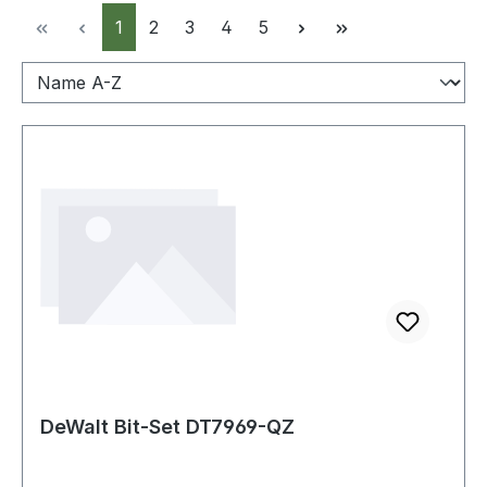
Seite
Seite
Seite
Seite
Seite
1
2
3
4
5
DeWalt Bit-Set DT7969-QZ