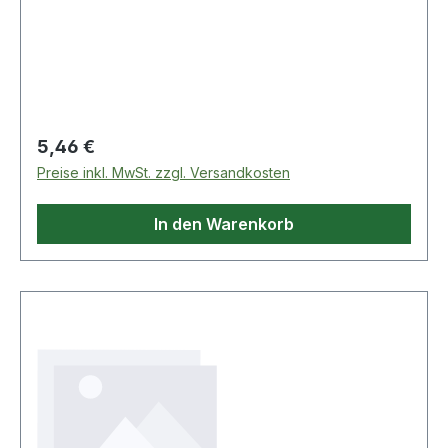
manuelles Verschrauben Weitere Produkte im
Bereich Bits
Regulärer Preis:
5,46 €
Preise inkl. MwSt. zzgl. Versandkosten
In den Warenkorb