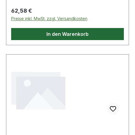
T40 Bit-Halter: EF.6P1 Lieferung in kompakter
Regulärer Preis:
62,58 €
Polyamid-Klappbox, die sehr stoß- und
Preise inkl. MwSt. zzgl. Versandkosten
chemikalienbeständig ist Weitere Produkte im
Bereich Bits
In den Warenkorb