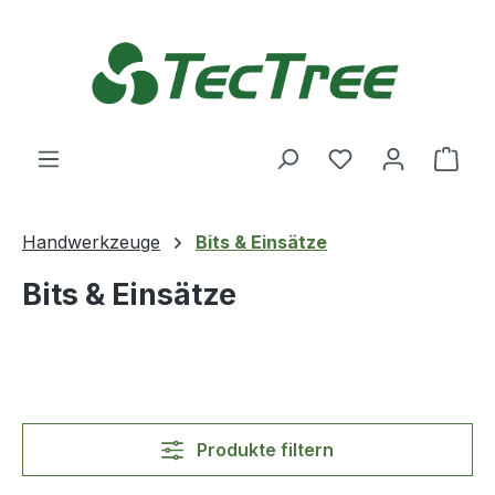
Zum Hauptinhalt springen
Du hast 0 Produ
Ware
Handwerkzeuge
Bits & Einsätze
Bits & Einsätze
Produkte filtern