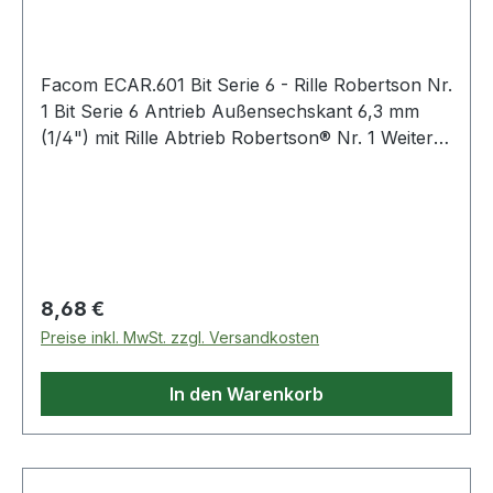
Facom ECAR.601 Bit Serie 6 - Rille Robertson Nr.
1 Bit Serie 6 Antrieb Außensechskant 6,3 mm
(1/4") mit Rille Abtrieb Robertson® Nr. 1 Weitere
Produkte im Bereich Bits
Regulärer Preis:
8,68 €
Preise inkl. MwSt. zzgl. Versandkosten
In den Warenkorb