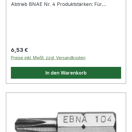
Abtrieb BNAE Nr. 4 Produktstärken: Für
manuelles Verschrauben Weitere Produkte im
Bereich Bits
Regulärer Preis:
6,53 €
Preise inkl. MwSt. zzgl. Versandkosten
In den Warenkorb