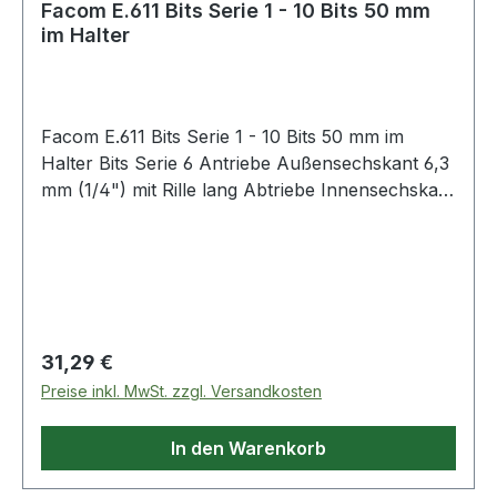
Facom E.611 Bits Serie 1 - 10 Bits 50 mm
im Halter
Facom E.611 Bits Serie 1 - 10 Bits 50 mm im
Halter Bits Serie 6 Antriebe Außensechskant 6,3
mm (1/4") mit Rille lang Abtriebe Innensechskant
(Inbus®), Phillips®, Pozidriv® Klappbox, 10-tlg.
Lieferumfang: Bits 1/4" Serie 6 EPT: PH1 - PH2
Bits 1/4" Serie 6 EDT: PZ1 - PZ2 Bits 1/4" Serie 6
EH: 3 - 4 - 5 - 6 mm Lieferung in kompakter
Polyamid-Klappbox, die sehr stoß- und
chemikalienbeständig ist Weitere Produkte im
Regulärer Preis:
31,29 €
Bereich Bits
Preise inkl. MwSt. zzgl. Versandkosten
In den Warenkorb