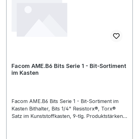
Facom AME.B6 Bits Serie 1 - Bit-Sortiment
im Kasten
Facom AME.B6 Bits Serie 1 - Bit-Sortiment im
Kasten Bithalter, Bits 1/4" Resistorx®, Torx®
Satz im Kunststoffkasten, 9-tlg. Produktstärken:
Für intensives, manuelles Verschrauben Bits 1/4"
Torx®: T8 - T9 Bits 1/4" Resistorx®: TT10 - TT15
- TT20 - TT25 - TT27 - TT30 - TT40 Lieferung