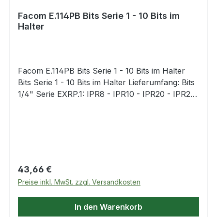
Facom E.114PB Bits Serie 1 - 10 Bits im
Halter
Facom E.114PB Bits Serie 1 - 10 Bits im Halter
Bits Serie 1 - 10 Bits im Halter Lieferumfang: Bits
1/4" Serie EXRP.1: IPR8 - IPR10 - IPR20 - IPR25
- IPR27 - IPR30 - IPR40 Bit-Halter: EF.6P1
Lieferung in kompakter Polyamid-Klappbox, die
sehr stoß- und chemikalienbeständig ist Weitere
Produkte im Bereich Bits
Regulärer Preis:
43,66 €
Preise inkl. MwSt. zzgl. Versandkosten
In den Warenkorb