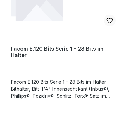
Facom E.120 Bits Serie 1 - 28 Bits im
Halter
Facom E.120 Bits Serie 1 - 28 Bits im Halter
Bithalter, Bits 1/4" Innensechskant (Inbus®),
Phillips®, Pozidriv®, Schlitz, Torx® Satz im
Klapphalter, 29-tlg. Lieferumfang: Bits 1/4" Serie
ES.1T: 4,5 - 6,5 - 8 mm Bits 1/4" Serie EP.1T: PH1
- PH2 - PH3 Bits 1/4" Serie ED.1T: PZ1 - PZ2 -
PZ3 Bits 1/4" Serie EH.1: 3 - 4 - 5 - 6 mm Bits
1/4" Serie EX.1: T10 - T15 - T20 - T25 - T30 -