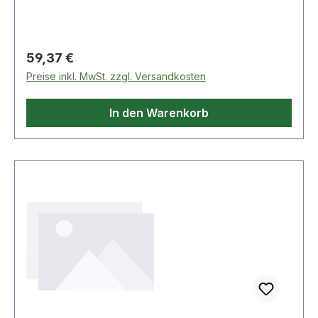
mit Bit-Halter: EF.6P1 Kompakter Kasten Weitere
Produkte im Bereich Bits
Regulärer Preis:
59,37 €
Preise inkl. MwSt. zzgl. Versandkosten
In den Warenkorb