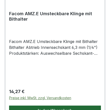
Facom AMZ.E Umsteckbare Klinge mit
Bithalter
Facom AMZ.E Umsteckbare Klinge mit Bithalter
Bithalter Abtrieb Innensechskant 6,3 mm (1/4")
Produktstärken: Auswechselbare Sechskant-
Klinge 1/4" Länge: 175 mm Länge der Klinge
außerhalb des Heftes: 125 mm verchromt
Weitere Produkte im Bereich Schraubendreher
Regulärer Preis:
14,27 €
Preise inkl. MwSt. zzgl. Versandkosten