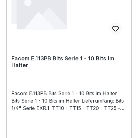
Facom E.113PB Bits Serie 1 - 10 Bits im
Halter
Facom E.113PB Bits Serie 1 - 10 Bits im Halter
Bits Serie 1 - 10 Bits im Halter Lieferumfang: Bits
1/4" Serie EXR.1: TT10 - TT15 - TT20 - TT25 -
TT27 - TT30 - TT40 Bit-Halter: EF.6P1 Lieferung
in kompakter Polyamid-Klappbox, die sehr stoß-
und chemikalienbeständig ist Weitere Produkte
im Bereich Bits