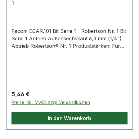
1
Facom ECAR.101 Bit Serie 1 - Robertson Nr. 1 Bit
Serie 1 Antrieb Außensechskant 6,3 mm (1/4")
Abtrieb Robertson® Nr. 1 Produktstärken: Für
manuelles Verschrauben Weitere Produkte im
Bereich Bits
Regulärer Preis:
5,46 €
Preise inkl. MwSt. zzgl. Versandkosten
In den Warenkorb