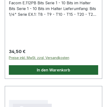
Facom E.112PB Bits Serie 1 - 10 Bits im Halter
Bits Serie 1 - 10 Bits im Halter Lieferumfang: Bits
1/4" Serie EX.1: T8 - T9 - T10 - T15 - T20 - T25 -
T27 - T30 - T40 Bit-Halter: EF.6P1 Lieferung in
kompakter Polyamid-Klappbox, die sehr stoß-
und chemikalienbeständig ist Weitere Produkte
im Bereich Bits
Regulärer Preis:
34,50 €
Preise inkl. MwSt. zzgl. Versandkosten
In den Warenkorb