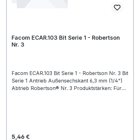
Facom ECAR.103 Bit Serie 1 - Robertson
Nr. 3
Facom ECAR.103 Bit Serie 1 - Robertson Nr. 3 Bit
Serie 1 Antrieb Außensechskant 6,3 mm (1/4")
Abtrieb Robertson® Nr. 3 Produktstärken: Für
manuelles Verschrauben Weitere Produkte im
Bereich Bits
Regulärer Preis:
5,46 €