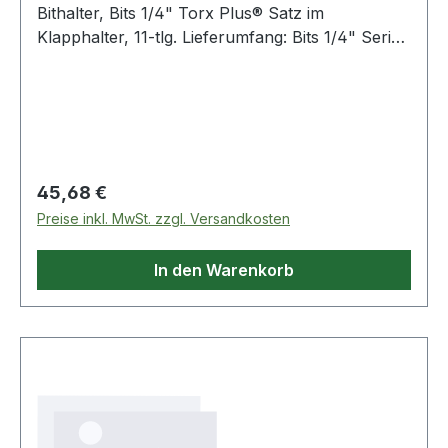
Bithalter, Bits 1/4" Torx Plus® Satz im
Klapphalter, 11-tlg. Lieferumfang: Bits 1/4" Serie
EXP.1: IP8 - IP9 - IP10 - IP15 - IP20 - IP25 - IP27
- IP30 - IP40 Bit-Halter: EF.6P1 Lieferung in
kompakter Polyamid-Klappbox, die sehr stoß-
und chemikalienbeständig ist Weitere Produkte
im Bereich Bits
Regulärer Preis:
45,68 €
Preise inkl. MwSt. zzgl. Versandkosten
In den Warenkorb