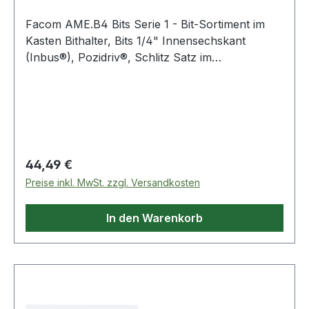
Facom AME.B4 Bits Serie 1 - Bit-Sortiment im
Kasten Bithalter, Bits 1/4" Innensechskant
(Inbus®), Pozidriv®, Schlitz Satz im
Kunststoffkasten, 9-tlg. Produktstärken: Für
intensives, manuelles Verschrauben Bits 1/4"
Schlitz: 0,6x4,5 - 1,0x5,5 mm Bits 1/4" Pozidriv®:
PZ1 - PZ2 Bits 1/4" Innensechskant (Inbus®): 2,5
- 3,0 - 4,0 - 5,0 - 6,0 mm Lieferung mit Bit-
Halter EF.6P1 Kompakter Kasten Weitere
Regulärer Preis:
44,49 €
Produkte im Bereich Bits
Preise inkl. MwSt. zzgl. Versandkosten
In den Warenkorb