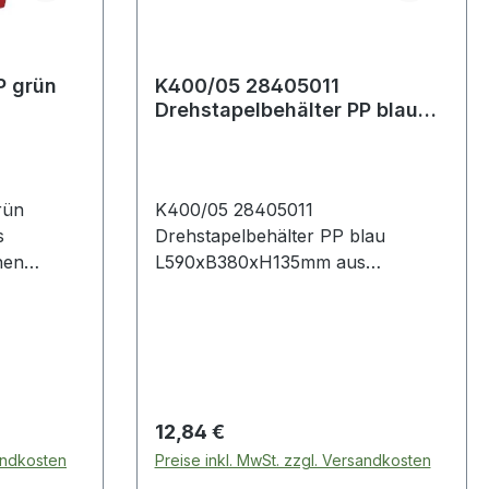
P grün
K400/05 28405011
Drehstapelbehälter PP blau
L590xB380xH135mm
rün
K400/05 28405011
s
Drehstapelbehälter PP blau
nen
L590xB380xH135mm aus
oder nach
Polypropylen (PP) · können
elos
ineinander geschachtelt oder nach
rden ·
einer 180° Drehung mühelos
aufeinander gestapelt werden ·
leicht zu handhaben ·
 -20 °C
lebensmittelecht ·
Regulärer Preis:
12,84 €
ändig
temperaturbeständig von -20 °C
sandkosten
Preise inkl. MwSt. zzgl. Versandkosten
äuren
bis +80 °C · bedingt beständig