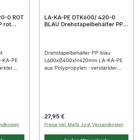
20-0 ROT
LA-KA-PE DTK600/ 420-0
BLAU Drehstapelbehälter PP
m
blau L600xB400xH420mm
t
Drehstapelbehälter PP blau
-KA-PE
L600xB400xH420mm LA-KA-PE
ärkter
aus Polypropylen · verstärkter
ohe
Rippenboden für eine hohe
keit ca.
Traglast · Stapelbelastbarkeit ca.
n geeignet
500 kg · für Rollenbahnen geeignet
r
· mit Durchfassgriff an der
 für
Stirnseite · mit Halterung für
eckels
Belege · Sicherung des Deckels
Regulärer Preis:
27,95 €
(Zubehör)
durch Plomben möglich (Zubehör)
sandkosten
Preise inkl. MwSt. zzgl. Versandkosten
· lebensmittelecht ·
-20 bis
temperaturbeständig von -20 bis