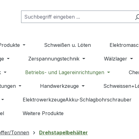
Produkte
Schweißen u. Löten
Elektromasc
ge
Zerspannungstechnik
Wälzlager
k
Betriebs- und Lagereinrichtungen
Che
stungen
Handwerkzeuge
Schweissen+L
ElektrowerkzeugeAkku-Schlagbohrschrauber
el
Weitere Produkte
offer/Tonnen
Drehstapelbehälter