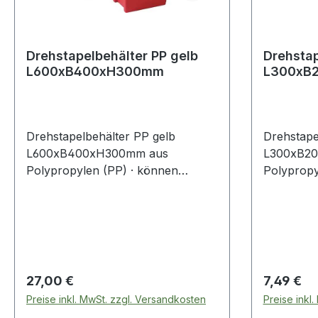
Drehstapelbehälter PP gelb
Drehstap
L600xB400xH300mm
L300xB
Drehstapelbehälter PP gelb
Drehstape
L600xB400xH300mm aus
L300xB2
Polypropylen (PP) · können
Polypropy
ineinander geschachtelt oder nach
ineinande
einer 180° Drehung mühelos
einer 180
aufeinander gestapelt werden ·
aufeinand
leicht zu handhaben ·
leicht zu
lebensmittelecht ·
lebensmitt
temperaturbeständig von -20 °C
temperatu
Regulärer Preis:
Regulärer
27,00 €
7,49 €
bis +80 °C · bedingt beständig
bis +80 °C
Preise inkl. MwSt. zzgl. Versandkosten
Preise inkl
gegen Öle, Benzin und Säuren
gegen Öle