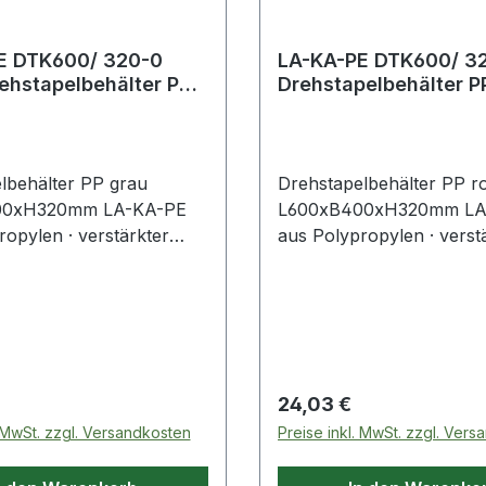
E DTK600/ 320-0
LA-KA-PE DTK600/ 3
hstapelbehälter PP
Drehstapelbehälter PP rot
600xB400xH320mm
L600xB400xH320m
lbehälter PP grau
Drehstapelbehälter PP ro
00xH320mm LA-KA-PE
L600xB400xH320mm LA
ropylen · verstärkter
aus Polypropylen · verst
en für eine hohe
Rippenboden für eine h
 Stapelbelastbarkeit ca.
Traglast · Stapelbelastbar
für Rollenbahnen geeignet
500 kg · für Rollenbahne
hfassgriff an der
· mit Durchfassgriff an de
 · mit Halterung für
Stirnseite · mit Halterung
Sicherung des Deckels
Belege · Sicherung des D
 Preis:
Regulärer Preis:
24,03 €
mben möglich (Zubehör)
durch Plomben möglich 
. MwSt. zzgl. Versandkosten
Preise inkl. MwSt. zzgl. Ver
ttelecht ·
· lebensmittelecht ·
rbeständig von -20 bis
temperaturbeständig von 