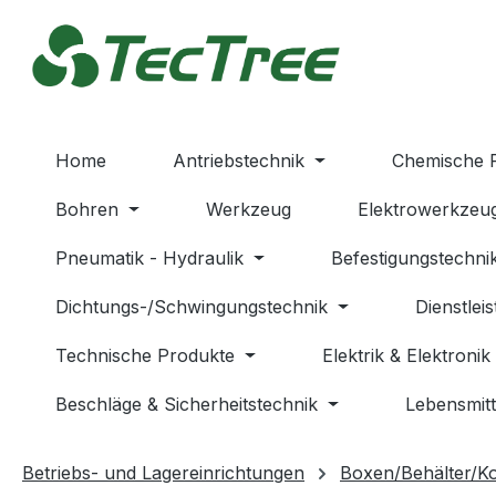
m Hauptinhalt springen
Zur Suche springen
Zur Hauptnavigation springen
Home
Antriebstechnik
Chemische 
Bohren
Werkzeug
Elektrowerkzeu
Pneumatik - Hydraulik
Befestigungstechni
Dichtungs-/Schwingungstechnik
Dienstlei
Technische Produkte
Elektrik & Elektronik
Beschläge & Sicherheitstechnik
Lebensmitt
Betriebs- und Lagereinrichtungen
Boxen/Behälter/K