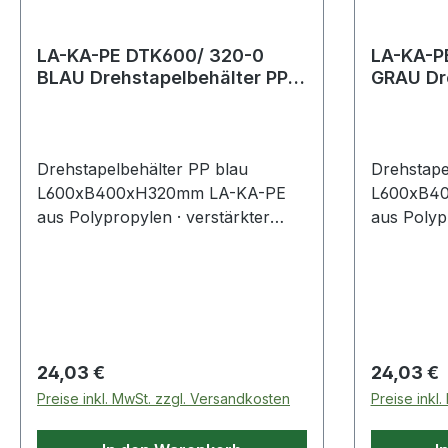
LA-KA-PE DTK600/ 320-0
LA-KA-P
BLAU Drehstapelbehälter PP
GRAU Dre
blau L600xB400xH320mm
grau L
Drehstapelbehälter PP blau
Drehstape
L600xB400xH320mm LA-KA-PE
L600xB4
aus Polypropylen · verstärkter
aus Polyp
Rippenboden für eine hohe
Rippenbod
Traglast · Stapelbelastbarkeit ca.
Traglast ·
500 kg · für Rollenbahnen geeignet
500 kg · 
· mit Durchfassgriff an der
· mit Durc
Stirnseite · mit Halterung für
Stirnseite
Belege · Sicherung des Deckels
Belege · 
Regulärer Preis:
Regulärer
24,03 €
24,03 €
durch Plomben möglich (Zubehör)
durch Plo
Preise inkl. MwSt. zzgl. Versandkosten
Preise inkl
· lebensmittelecht ·
· lebensmi
temperaturbeständig von -20 bis
temperatu