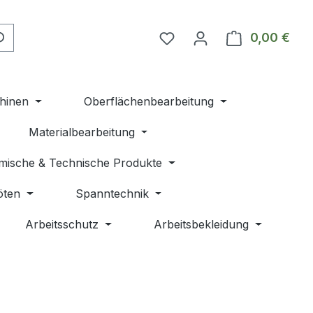
Du hast 0 Produkte auf 
0,00 €
Ware
hinen
Oberflächenbearbeitung
Materialbearbeitung
mische & Technische Produkte
öten
Spanntechnik
Arbeitsschutz
Arbeitsbekleidung