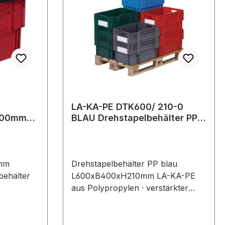
LA-KA-PE DTK600/ 210-0
BLAU Drehstapelbehälter PP
für
blau L600xB400xH210mm
0mm
Drehstapelbehälter PP blau
behälter
L600xB400xH210mm LA-KA-PE
aus Polypropylen · verstärkter
rbe
Rippenboden für eine hohe
che
Traglast · Stapelbelastbarkeit ca.
für:
500 kg · für Rollenbahnen geeignet