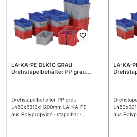
LA-KA-PE DLK1C GRAU
LA-KA-P
Drehstapelbehälter PP grau
Drehstapelb
L480xB312xH200mm
L480xB
Drehstapelbehälter PP grau
Drehstape
L480xB312xH200mm LA-KA-PE
L480xB3
aus Polypropylen · stapelbar ·
aus Polypr
nestbar durch 180° Drehung · mit
nestbar d
glattem Boden · für Rollenbahnen
glattem B
geeignet · der Deckel kann durch
geeignet 