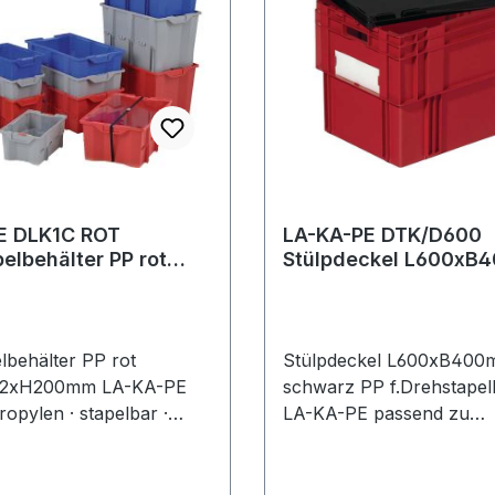
E DLK1C ROT
LA-KA-PE DTK/D600
ehälter PP rot
Stülpdeckel L600xB400mm
312xH200mm
schwarz PP passend 
Drehstapelbehä
lbehälter PP rot
Stülpdeckel L600xB40
12xH200mm LA-KA-PE
schwarz PP f.Drehstapel
opylen · stapelbar ·
LA-KA-PE passend zu
urch 180° Drehung · mit
Drehstapelbehältern · Fa
oden · für Rollenbahnen
schwarz Weitere technis
· der Deckel kann durch
Eigenschaften: · passend 