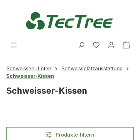
Zum Hauptinhalt springen
Du hast 0 Produ
Ware
Schweissen+Löten
Schweissplatzausstattung
Schweisser-Kissen
Schweisser-Kissen
Produkte filtern