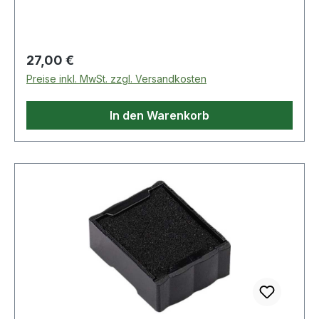
Temperaturen auf Anfrage Weitere technische
Eigenschaften: · Bemerkungen: Hitzeschutz beim
Knien auf heißem Untergrund
Regulärer Preis:
27,00 €
Preise inkl. MwSt. zzgl. Versandkosten
In den Warenkorb