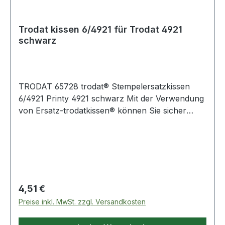
Trodat kissen 6/4921 für Trodat 4921
schwarz
TRODAT 65728 trodat® Stempelersatzkissen
6/4921 Printy 4921 schwarz Mit der Verwendung
von Ersatz-trodatkissen® können Sie sicher
gehen · dass Ihre Stempel kontinuierlich
gleichmäßige und saubere Abdrucke liefern.
Regulärer Preis:
4,51 €
Preise inkl. MwSt. zzgl. Versandkosten