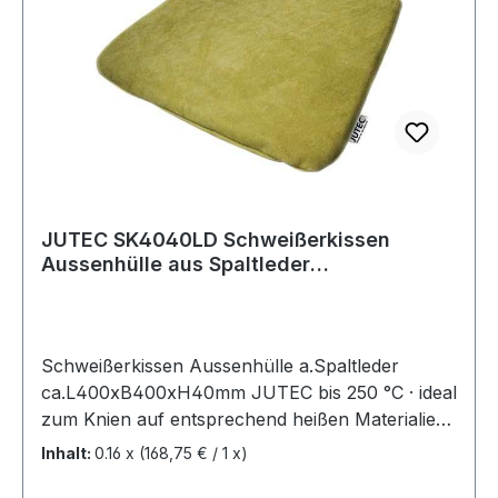
JUTEC SK4040LD Schweißerkissen
Aussenhülle aus Spaltleder
ca.L400xB400xH40mm
Schweißerkissen Aussenhülle a.Spaltleder
ca.L400xB400xH40mm JUTEC bis 250 °C · ideal
zum Knien auf entsprechend heißen Materialien ·
Isolation besteht aus schwer entflammbarem
Inhalt:
0.16 x
(168,75 € / 1 x)
Material weitere Gewebekissen für höhere