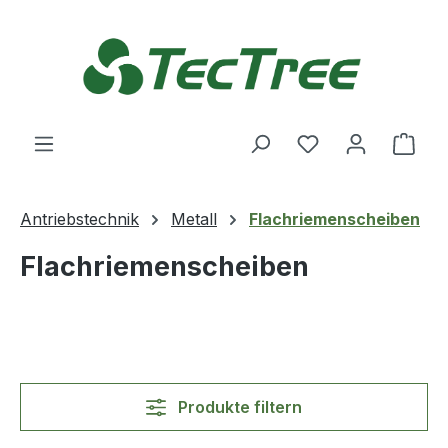
Zum Hauptinhalt springen
Du hast 0 Produ
Ware
Antriebstechnik
Metall
Flachriemenscheiben
Flachriemenscheiben
Produkte filtern