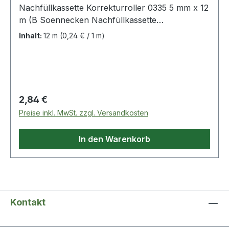
Nachfüllkassette Korrekturroller 0335 5 mm x 12
m (B Soennecken Nachfüllkassette
Korrekturroller 0335 5 mm x 12 m (B x L)
Inhalt:
12 m
(0,24 € / 1 m)
Regulärer Preis:
2,84 €
Preise inkl. MwSt. zzgl. Versandkosten
In den Warenkorb
Kontakt