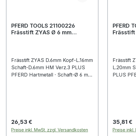
PFERD TOOLS 21100226
PFERD T
Frässtift ZYAS Ø 6 mm
Frässtif
Kopflänge 16 mm Schaft-Ø 6
Kopflän
mm Hartmet
mm Hart
Frässtift ZYAS D.6mm Kopf-L.16mm
Frässtift
Schaft-D.6mm HM Verz.3 PLUS
L.20mm S
PFERD Hartmetall · Schaft-Ø 6 mm
PLUS PFER
· Form A-ST, (ZYAS nach DIN
6 mm · F
8033) · Zylinderform mit
DIN 8033)
Stirnverzahnung
Stirnverz
Regulärer Preis:
Regulärer
26,53 €
35,81 €
Preise inkl. MwSt. zzgl. Versandkosten
Preise inkl