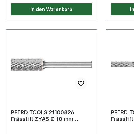
In den Warenkorb
I
PFERD TOOLS 21100826
PFERD T
Frässtift ZYAS Ø 10 mm
Frässtif
Kopflänge 25 mm Schaft-Ø 6
Kopflän
mm Hartme
mm Hart