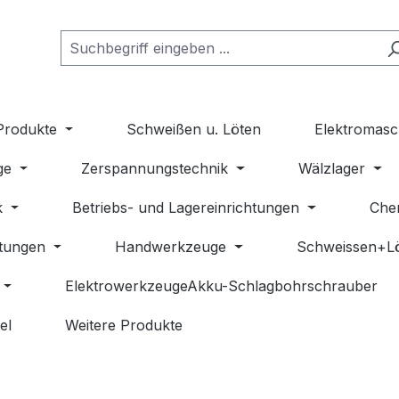
Produkte
Schweißen u. Löten
Elektromasc
ge
Zerspannungstechnik
Wälzlager
k
Betriebs- und Lagereinrichtungen
Che
stungen
Handwerkzeuge
Schweissen+L
ElektrowerkzeugeAkku-Schlagbohrschrauber
el
Weitere Produkte