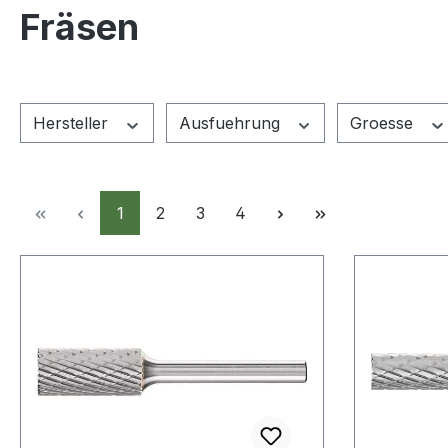
Fräsen
Hersteller
Ausfuehrung
Groesse
Seite
Seite
Seite
Seite
1
2
3
4