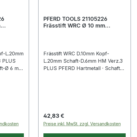
26
PFERD TOOLS 21105226
m
Frässtift WRC Ø 10 mm
aft-Ø 6
Kopflänge 20 mm Schaft-Ø 6
mm Hartmet
pf-L.20mm
Frässtift WRC D.10mm Kopf-
3 PLUS
L.20mm Schaft-D.6mm HM Verz.3
ft-Ø 6 mm
PLUS PFERD Hartmetall · Schaft-Ø
 8033) ·
6 mm · Form C, (WRC nach DIN
8033) · Walzenrundform
Regulärer Preis:
42,83 €
sandkosten
Preise inkl. MwSt. zzgl. Versandkosten