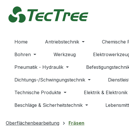
m Hauptinhalt springen
Zur Suche springen
Zur Hauptnavigation springen
Home
Antriebstechnik
Chemische 
Bohren
Werkzeug
Elektrowerkzeu
Pneumatik - Hydraulik
Befestigungstechni
Dichtungs-/Schwingungstechnik
Dienstlei
Technische Produkte
Elektrik & Elektronik
Beschläge & Sicherheitstechnik
Lebensmitt
Oberflächenbearbeitung
Fräsen