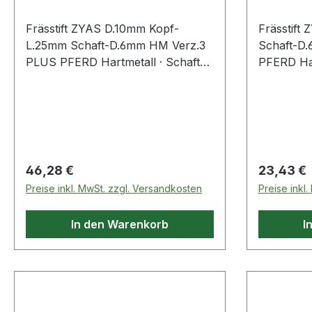
Frässtift ZYAS D.10mm Kopf-
Frässtift
L.25mm Schaft-D.6mm HM Verz.3
Schaft-D
PLUS PFERD Hartmetall · Schaft-Ø
PFERD Har
6 mm · Form A-ST, (ZYAS nach
· Form A,
DIN 8033) · Zylinderform mit
Zylinderf
Stirnverzahnung
Stirnverz
Regulärer Preis:
Regulärer
46,28 €
23,43 €
Preise inkl. MwSt. zzgl. Versandkosten
Preise inkl
In den Warenkorb
I