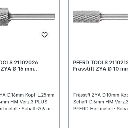
OOLS 21102026
PFERD TOOLS 211021
t ZYA Ø 16 mm
Frässtift ZYA Ø 10 m
ge 25 mm Schaft-Ø 6
Kopflänge 20 mm Sch
met
mm Hartmet
 ZYA D.16mm Kopf-L.25mm
Frässtift ZYA D.10mm K
.6mm HM Verz.3 PLUS
Schaft-D.6mm HM Verz.
tmetall · Schaft-Ø 6 mm
PFERD Hartmetall · Scha
 (ZYA nach DIN 8033) ·
· Form A, (ZYA nach DIN
orm ohne
Zylinderform ohne