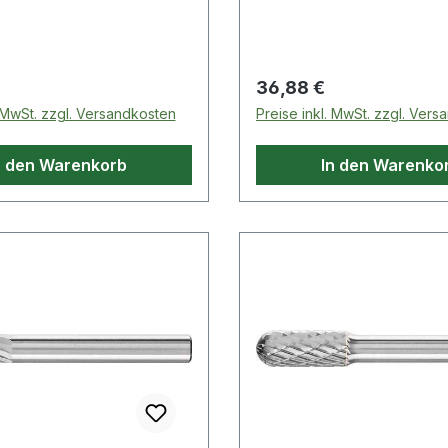
ahnung
Stirnverzahnung
 Preis:
Regulärer Preis:
36,88 €
. MwSt. zzgl. Versandkosten
Preise inkl. MwSt. zzgl. Ver
n den Warenkorb
In den Warenko