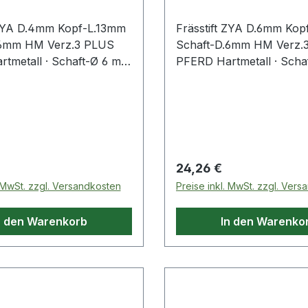
 ZYA D.4mm Kopf-L.13mm
Frässtift ZYA D.6mm Kop
.6mm HM Verz.3 PLUS
Schaft-D.6mm HM Verz.
tmetall · Schaft-Ø 6 mm
PFERD Hartmetall · Scha
 (ZYA nach DIN 8033) ·
· Form A, (ZYA nach DIN
orm ohne
Zylinderform ohne
ahnung
Stirnverzahnung
 Preis:
Regulärer Preis:
24,26 €
. MwSt. zzgl. Versandkosten
Preise inkl. MwSt. zzgl. Ver
n den Warenkorb
In den Warenko