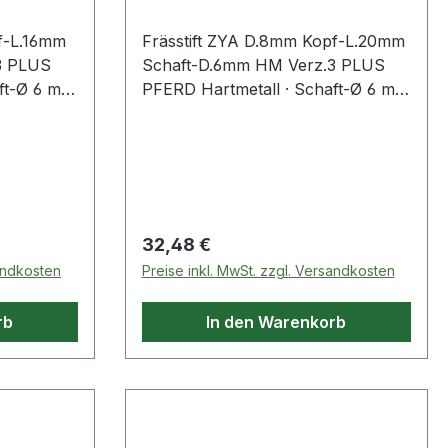
f-L.16mm
Frässtift ZYA D.8mm Kopf-L.20mm
3 PLUS
Schaft-D.6mm HM Verz.3 PLUS
ft-Ø 6 mm
PFERD Hartmetall · Schaft-Ø 6 mm
 8033) ·
· Form A, (ZYA nach DIN 8033) ·
Zylinderform ohne
Stirnverzahnung
Regulärer Preis:
32,48 €
sandkosten
Preise inkl. MwSt. zzgl. Versandkosten
rb
In den Warenkorb