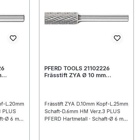
26
PFERD TOOLS 21102226
m
Frässtift ZYA Ø 10 mm
aft-Ø 6
Kopflänge 25 mm Schaft-Ø 6
mm Hartmet
opf-L.20mm
Frässtift ZYA D.10mm Kopf-L.25mm
3 PLUS
Schaft-D.6mm HM Verz.3 PLUS
ft-Ø 6 mm
PFERD Hartmetall · Schaft-Ø 6 mm
 8033) ·
· Form A, (ZYA nach DIN 8033) ·
Zylinderform ohne