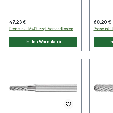
Stirnverzahnung
Stirnverz
Regulärer Preis:
Regulärer
47,23 €
60,20 €
Preise inkl. MwSt. zzgl. Versandkosten
Preise inkl
In den Warenkorb
I