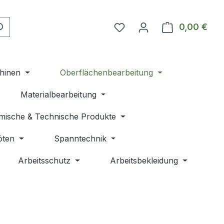
Du hast 0 Produkte auf 
0,00 €
Ware
hinen
Oberflächenbearbeitung
Materialbearbeitung
mische & Technische Produkte
öten
Spanntechnik
Arbeitsschutz
Arbeitsbekleidung