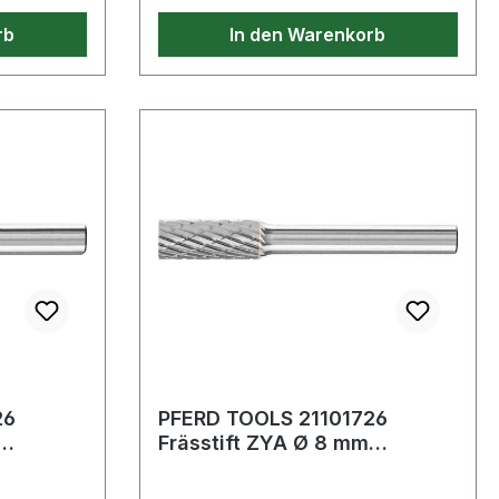
rb
In den Warenkorb
26
PFERD TOOLS 21101726
Frässtift ZYA Ø 8 mm
aft-Ø 6
Kopflänge 20 mm Schaft-Ø 6
mm Hartmeta