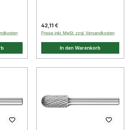
Stirnverzahnung
Regulärer Preis:
42,11 €
sandkosten
Preise inkl. MwSt. zzgl. Versandkosten
rb
In den Warenkorb