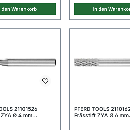
n den Warenkorb
In den Warenko
OOLS 21101526
PFERD TOOLS 211016
t ZYA Ø 4 mm
Frässtift ZYA Ø 6 mm
ge 13 mm Schaft-Ø 6
Kopflänge 16 mm Sch
meta
mm Hartmeta