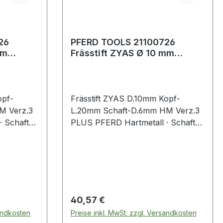
26
PFERD TOOLS 21100726
mm
Frässtift ZYAS Ø 10 mm
aft-Ø 6
Kopflänge 20 mm Schaft-Ø 6
mm Hartme
opf-
Frässtift ZYAS D.10mm Kopf-
M Verz.3
L.20mm Schaft-D.6mm HM Verz.3
· Schaft-Ø
PLUS PFERD Hartmetall · Schaft-Ø
S nach
6 mm · Form A-ST, (ZYAS nach
 mit
DIN 8033) · Zylinderform mit
Stirnverzahnung
Regulärer Preis:
40,57 €
sandkosten
Preise inkl. MwSt. zzgl. Versandkosten