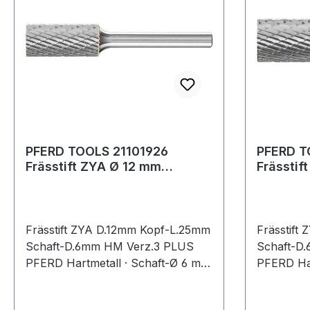
PFERD TOOLS 21101926
PFERD T
Frässtift ZYA Ø 12 mm
Frässtif
Kopflänge 25 mm Schaft-Ø 6
Kopflän
mm Hartmet
mm Hart
Frässtift ZYA D.12mm Kopf-L.25mm
Frässtift
Schaft-D.6mm HM Verz.3 PLUS
Schaft-D
PFERD Hartmetall · Schaft-Ø 6 mm
PFERD Har
· Form A, (ZYA nach DIN 8033) ·
· Form A,
Zylinderform ohne
Zylinderf