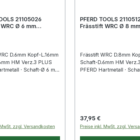
OOLS 21105026
PFERD TOOLS 211051
t WRC Ø 6 mm
Frässtift WRC Ø 8 m
ge 16 mm Schaft-Ø 6
Kopflänge 20 mm Sch
meta
mm Hartmeta
 WRC D.6mm Kopf-L.16mm
Frässtift WRC D.8mm Ko
.6mm HM Verz.3 PLUS
Schaft-D.6mm HM Verz.
tmetall · Schaft-Ø 6 mm
PFERD Hartmetall · Scha
 (WRC nach DIN 8033) ·
· Form C, (WRC nach DIN
ndform
Walzenrundform
 Preis:
Regulärer Preis:
37,95 €
. MwSt. zzgl. Versandkosten
Preise inkl. MwSt. zzgl. Ver