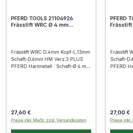
PFERD TOOLS 21104926
PFERD T
Frässtift WRC Ø 4 mm
Frässtif
Kopflänge 13 mm Schaft-Ø 6
Kopflän
mm Hartmeta
mm Hart
Frässtift WRC D.4mm Kopf-L.13mm
Frässtift
Schaft-D.6mm HM Verz.3 PLUS
Schaft-D
PFERD Hartmetall · Schaft-Ø 6 mm
PFERD Har
· Form C, (WRC nach DIN 8033) ·
· Form C,
Walzenrundform
Walzenru
Regulärer Preis:
Regulärer
27,60 €
27,00 €
Preise inkl. MwSt. zzgl. Versandkosten
Preise inkl