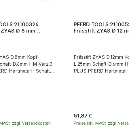
OOLS 21100326
PFERD TOOLS 211005
t ZYAS Ø 8 mm
Frässtift ZYAS Ø 12 
ge 20 mm Schaft-Ø 6
Kopflänge 25 mm Sch
met
mm Hartme
 ZYAS D.8mm Kopf-
Frässtift ZYAS D.12mm K
chaft-D.6mm HM Verz.3
L.25mm Schaft-D.6mm H
D Hartmetall · Schaft-Ø
PLUS PFERD Hartmetall 
orm A-ST, (ZYAS nach
6 mm · Form A-ST, (ZYA
 · Zylinderform mit
DIN 8033) · Zylinderform
ahnung
Stirnverzahnung
 Preis:
Regulärer Preis:
51,87 €
. MwSt. zzgl. Versandkosten
Preise inkl. MwSt. zzgl. Ver