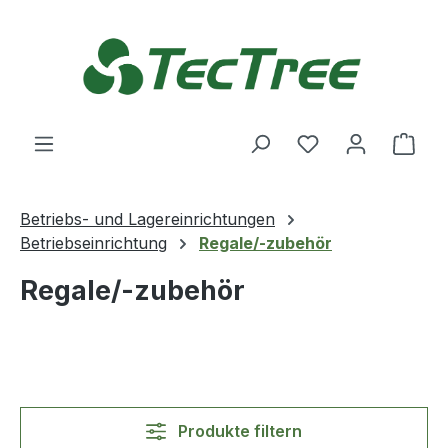
Zum Hauptinhalt springen
Du hast 0 Produ
Ware
Betriebs- und Lagereinrichtungen
Betriebseinrichtung
Regale/-zubehör
Regale/-zubehör
Produkte filtern