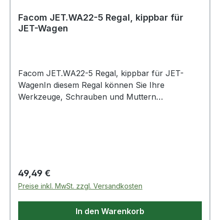
Facom JET.WA22-5 Regal, kippbar für
JET-Wagen
Facom JET.WA22-5 Regal, kippbar für JET-
WagenIn diesem Regal können Sie Ihre
Werkzeuge, Schrauben und Muttern
aufbewahren. Es kann auch ein Schaumstoff-
oder Kunststoffmodul aufnehmen, damit Sie Ihre
Werkzeuge immer griffbereit haben.Einfache,
schnelle und sichere Befestigung an der
JET.WA22-Struktur.Keine Gefahr des
Herausfallens während der Bewegung des
Regulärer Preis:
49,49 €
Wagens.Ein Rand an der Vorderseite verhindert,
Preise inkl. MwSt. zzgl. Versandkosten
dass Gegenstände herunterfallen.Das Regal
kann in 3 verschiedenen Winkeln 0° / 15° / 30°
In den Warenkorb
nach Ihren Bedürfnissen gekippt