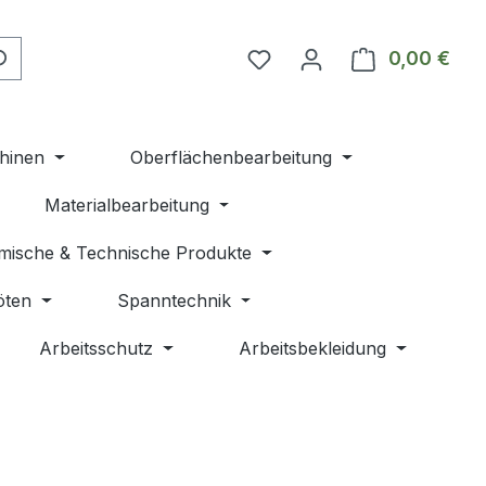
Du hast 0 Produkte auf 
0,00 €
Ware
hinen
Oberflächenbearbeitung
Materialbearbeitung
mische & Technische Produkte
öten
Spanntechnik
Arbeitsschutz
Arbeitsbekleidung