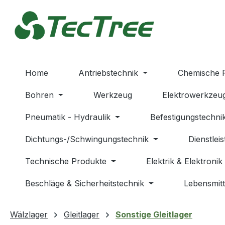
m Hauptinhalt springen
Zur Suche springen
Zur Hauptnavigation springen
Home
Antriebstechnik
Chemische 
Bohren
Werkzeug
Elektrowerkzeu
Pneumatik - Hydraulik
Befestigungstechni
Dichtungs-/Schwingungstechnik
Dienstlei
Technische Produkte
Elektrik & Elektronik
Beschläge & Sicherheitstechnik
Lebensmitt
Wälzlager
Gleitlager
Sonstige Gleitlager