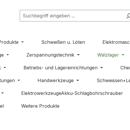
Produkte
Schweißen u. Löten
Elektromasc
ge
Zerspannungstechnik
Wälzlager
k
Betriebs- und Lagereinrichtungen
Che
stungen
Handwerkzeuge
Schweissen+L
ElektrowerkzeugeAkku-Schlagbohrschrauber
el
Weitere Produkte